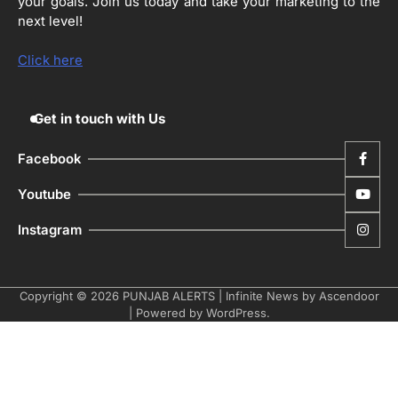
your goals. Join us today and take your marketing to the
Editor
next level!
ਮੋਦੀ ਜੀ ਪੁਲਿਸ ਦੇ ਦਮ ‘ਤੇ ਨੈਸ਼ਨਲ ਟਾਊਨਹਾਲ
5
ਅਗੇਂਸਟ ਈ-20 ਨੂੰ ਰੋਕਣ ਦੀ ਕੋਸ਼ਿਸ਼ ਕਰ ਰਹੇ
Click here
ਹਨ- ਕੇਜਰੀਵਾਲ
Editor
Get in touch with Us
Facebook
Youtube
Instagram
Copyright © 2026
PUNJAB ALERTS
| Infinite News by
Ascendoor
| Powered by
WordPress
.