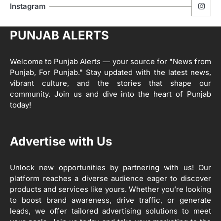
ਮੋਦੀ ਜੀ ਪੁਲਿਸ ਦੇ ਦਮ ‘ਤੇ ਨੈਸ਼ਨਲ ਟਾਊਨਹਾਲ
5
Instagram
ਅਗੇਂਸਟ ਈ-20 ਨੂੰ ਰੋਕਣ ਦੀ ਕੋਸ਼ਿਸ਼ ਕਰ ਰਹੇ
ਹਨ- ਕੇਜਰੀਵਾਲ
Editor
PUNJAB ALERTS
ਸ੍ਰੀ ਗੁਰੂ ਰਵਿਦਾਸ ਜੀ ਦੇ ਜੀਵਨ ਤੇ ਆਧਾਰਿਤ
1
ਡਾਕੂਮੈਂਟਰੀ ਨੇ ਪਿੰਡਾਂ ਵਿੱਚ ਜਗਾਈ ਜਾਗਰੂਕਤਾ
Welcome to Punjab Alerts — your source for "News from
Editor
Punjab, For Punjab." Stay updated with the latest news,
2
vibrant culture, and the stories that shape our
ਖੇਤੀਬਾੜੀ ਵਿਭਾਗ ਵੱਲੋਂ ‘ਮਿਸ਼ਨ ਫਾਰ ਕਾਟਨ
community. Join us and dive into the heart of Punjab
ਪ੍ਰੋਡਕਟੀਵਿਟੀ’ ਅਧੀਨ ਪਿੰਡ ਬਧਾਈ ਵਿਖੇ ‘ਖੇਤ
today!
ਦਿਵਸ’ ਆਯੋਜਿਤ
Editor
3
Advertise with Us
ਰਾਸ਼ਟਰੀ ਮਨੁੱਖੀ ਅਧਿਕਾਰ ਕਮਿਸ਼ਨ ਦੇ ਮੈਂਬਰ
ਪ੍ਰਿਯਾਂਕ ਕਾਨੂੰਨਗੋ ਵਲੋਂ ਬਰਨਾਲਾ ਵਿੱਚ ਵੱਖ-ਵੱਖ
ਸਕੀਮਾਂ ਦਾ ਜਾਇਜ਼ਾ
Unlock new opportunities by partnering with us! Our
Editor
platform reaches a diverse audience eager to discover
products and services like yours. Whether you’re looking
4
to boost brand awareness, drive traffic, or generate
ਹੁਸ਼ਿਆਰਪੁਰ ਜ਼ਿਲ੍ਹੇ ਵ‘ ਈ.ਐੱਫ. ਡਿਜੀਟਾਈਜ਼ੇਸ਼ਨ
ਦਾ ਕੰਮ 99.92 ਫੀਸਦੀ ਮੁਕੰਮਲ: ਜ਼ਿਲ੍ਹਾ ਚੋਣ
leads, we offer tailored advertising solutions to meet
ਅਫ਼ਸਰ