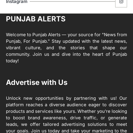
ਮੋਦੀ ਜੀ ਪੁਲਿਸ ਦੇ ਦਮ ‘ਤੇ ਨੈਸ਼ਨਲ ਟਾਊਨਹਾਲ
5
Instagram
ਅਗੇਂਸਟ ਈ-20 ਨੂੰ ਰੋਕਣ ਦੀ ਕੋਸ਼ਿਸ਼ ਕਰ ਰਹੇ
ਹਨ- ਕੇਜਰੀਵਾਲ
Editor
PUNJAB ALERTS
ਸ੍ਰੀ ਗੁਰੂ ਰਵਿਦਾਸ ਜੀ ਦੇ ਜੀਵਨ ਤੇ ਆਧਾਰਿਤ
1
ਡਾਕੂਮੈਂਟਰੀ ਨੇ ਪਿੰਡਾਂ ਵਿੱਚ ਜਗਾਈ ਜਾਗਰੂਕਤਾ
Welcome to Punjab Alerts — your source for "News from
Editor
Punjab, For Punjab." Stay updated with the latest news,
2
vibrant culture, and the stories that shape our
ਖੇਤੀਬਾੜੀ ਵਿਭਾਗ ਵੱਲੋਂ ‘ਮਿਸ਼ਨ ਫਾਰ ਕਾਟਨ
community. Join us and dive into the heart of Punjab
ਪ੍ਰੋਡਕਟੀਵਿਟੀ’ ਅਧੀਨ ਪਿੰਡ ਬਧਾਈ ਵਿਖੇ ‘ਖੇਤ
today!
ਦਿਵਸ’ ਆਯੋਜਿਤ
Editor
3
Advertise with Us
ਰਾਸ਼ਟਰੀ ਮਨੁੱਖੀ ਅਧਿਕਾਰ ਕਮਿਸ਼ਨ ਦੇ ਮੈਂਬਰ
ਪ੍ਰਿਯਾਂਕ ਕਾਨੂੰਨਗੋ ਵਲੋਂ ਬਰਨਾਲਾ ਵਿੱਚ ਵੱਖ-ਵੱਖ
ਸਕੀਮਾਂ ਦਾ ਜਾਇਜ਼ਾ
Unlock new opportunities by partnering with us! Our
Editor
platform reaches a diverse audience eager to discover
products and services like yours. Whether you’re looking
4
to boost brand awareness, drive traffic, or generate
ਹੁਸ਼ਿਆਰਪੁਰ ਜ਼ਿਲ੍ਹੇ ਵ‘ ਈ.ਐੱਫ. ਡਿਜੀਟਾਈਜ਼ੇਸ਼ਨ
ਦਾ ਕੰਮ 99.92 ਫੀਸਦੀ ਮੁਕੰਮਲ: ਜ਼ਿਲ੍ਹਾ ਚੋਣ
leads, we offer tailored advertising solutions to meet
ਅਫ਼ਸਰ
your goals. Join us today and take your marketing to the
Editor