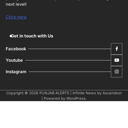
next level!
ਮੋਦੀ ਜੀ ਪੁਲਿਸ ਦੇ ਦਮ ‘ਤੇ ਨੈਸ਼ਨਲ ਟਾਊਨਹਾਲ
5
ਅਗੇਂਸਟ ਈ-20 ਨੂੰ ਰੋਕਣ ਦੀ ਕੋਸ਼ਿਸ਼ ਕਰ ਰਹੇ
Click here
ਹਨ- ਕੇਜਰੀਵਾਲ
Editor
Get in touch with Us
Facebook
Youtube
Instagram
Copyright © 2026
PUNJAB ALERTS
| Infinite News by
Ascendoor
| Powered by
WordPress
.