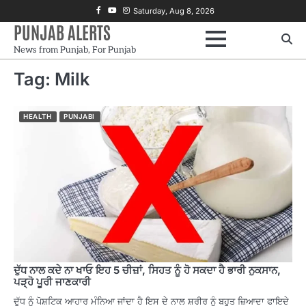
Skip
Facebook
Youtube
Instagram
Saturday, Aug 8, 2026
to
PUNJAB ALERTS
content
News from Punjab, For Punjab
Tag:
Milk
HEALTH
PUNJABI
ਦੁੱਧ ਨਾਲ ਕਦੇ ਨਾ ਖਾਓ ਇਹ 5 ਚੀਜ਼ਾਂ, ਸਿਹਤ ਨੂੰ ਹੋ ਸਕਦਾ ਹੈ ਭਾਰੀ ਨੁਕਸਾਨ,
ਪੜ੍ਹੋ ਪੂਰੀ ਜਾਣਕਾਰੀ
ਦੁੱਧ ਨੂੰ ਪੋਸ਼ਟਿਕ ਆਹਾਰ ਮੰਨਿਆ ਜਾਂਦਾ ਹੈ ਇਸ ਦੇ ਨਾਲ ਸ਼ਰੀਰ ਨੂੰ ਬਹੁਤ ਜ਼ਿਆਦਾ ਫਾਇਦੇ