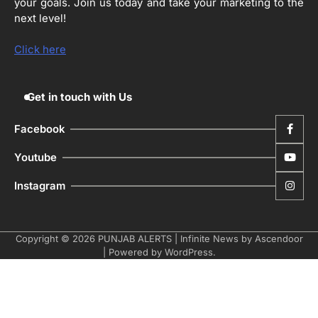
ਅਫ਼ਸਰ
your goals. Join us today and take your marketing to the
Editor
next level!
ਮੋਦੀ ਜੀ ਪੁਲਿਸ ਦੇ ਦਮ ‘ਤੇ ਨੈਸ਼ਨਲ ਟਾਊਨਹਾਲ
5
ਅਗੇਂਸਟ ਈ-20 ਨੂੰ ਰੋਕਣ ਦੀ ਕੋਸ਼ਿਸ਼ ਕਰ ਰਹੇ
Click here
ਹਨ- ਕੇਜਰੀਵਾਲ
Editor
Get in touch with Us
Facebook
Youtube
Instagram
Copyright © 2026
PUNJAB ALERTS
| Infinite News by
Ascendoor
| Powered by
WordPress
.