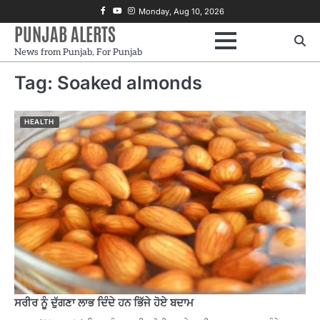
Skip
Facebook
Youtube
Instagram
Monday, Aug 10, 2026
to
PUNJAB ALERTS
content
News from Punjab, For Punjab
Tag:
Soaked almonds
HEALTH
ਸਰੀਰ ਨੂੰ ਦੁੱਗਣਾ ਲਾਭ ਦਿੰਦੇ ਹਨ ਭਿੱਜੇ ਹੋਏ ਬਦਾਮ