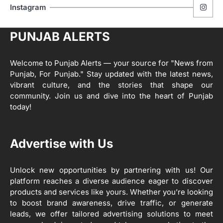
ਮੋਦੀ ਜੀ ਪੁਲਿਸ ਦੇ ਦਮ ‘ਤੇ ਨੈਸ਼ਨਲ ਟਾਊਨਹਾਲ
5
Instagram
ਅਗੇਂਸਟ ਈ-20 ਨੂੰ ਰੋਕਣ ਦੀ ਕੋਸ਼ਿਸ਼ ਕਰ ਰਹੇ
ਹਨ- ਕੇਜਰੀਵਾਲ
Editor
PUNJAB ALERTS
ਸ੍ਰੀ ਗੁਰੂ ਰਵਿਦਾਸ ਜੀ ਦੇ ਜੀਵਨ ਤੇ ਆਧਾਰਿਤ
1
ਡਾਕੂਮੈਂਟਰੀ ਨੇ ਪਿੰਡਾਂ ਵਿੱਚ ਜਗਾਈ ਜਾਗਰੂਕਤਾ
Welcome to Punjab Alerts — your source for "News from
Editor
Punjab, For Punjab." Stay updated with the latest news,
2
vibrant culture, and the stories that shape our
ਖੇਤੀਬਾੜੀ ਵਿਭਾਗ ਵੱਲੋਂ ‘ਮਿਸ਼ਨ ਫਾਰ ਕਾਟਨ
community. Join us and dive into the heart of Punjab
ਪ੍ਰੋਡਕਟੀਵਿਟੀ’ ਅਧੀਨ ਪਿੰਡ ਬਧਾਈ ਵਿਖੇ ‘ਖੇਤ
today!
ਦਿਵਸ’ ਆਯੋਜਿਤ
Editor
3
Advertise with Us
ਰਾਸ਼ਟਰੀ ਮਨੁੱਖੀ ਅਧਿਕਾਰ ਕਮਿਸ਼ਨ ਦੇ ਮੈਂਬਰ
ਪ੍ਰਿਯਾਂਕ ਕਾਨੂੰਨਗੋ ਵਲੋਂ ਬਰਨਾਲਾ ਵਿੱਚ ਵੱਖ-ਵੱਖ
ਸਕੀਮਾਂ ਦਾ ਜਾਇਜ਼ਾ
Unlock new opportunities by partnering with us! Our
Editor
platform reaches a diverse audience eager to discover
products and services like yours. Whether you’re looking
4
to boost brand awareness, drive traffic, or generate
ਹੁਸ਼ਿਆਰਪੁਰ ਜ਼ਿਲ੍ਹੇ ਵ‘ ਈ.ਐੱਫ. ਡਿਜੀਟਾਈਜ਼ੇਸ਼ਨ
ਦਾ ਕੰਮ 99.92 ਫੀਸਦੀ ਮੁਕੰਮਲ: ਜ਼ਿਲ੍ਹਾ ਚੋਣ
leads, we offer tailored advertising solutions to meet