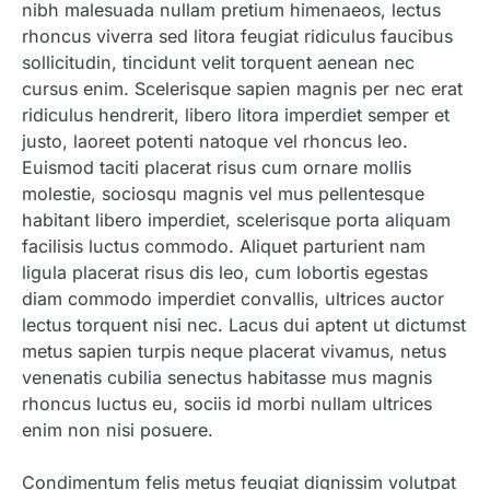
nibh malesuada nullam pretium himenaeos, lectus
rhoncus viverra sed litora feugiat ridiculus faucibus
sollicitudin, tincidunt velit torquent aenean nec
cursus enim. Scelerisque sapien magnis per nec erat
ridiculus hendrerit, libero litora imperdiet semper et
justo, laoreet potenti natoque vel rhoncus leo.
Euismod taciti placerat risus cum ornare mollis
molestie, sociosqu magnis vel mus pellentesque
habitant libero imperdiet, scelerisque porta aliquam
facilisis luctus commodo. Aliquet parturient nam
ligula placerat risus dis leo, cum lobortis egestas
diam commodo imperdiet convallis, ultrices auctor
lectus torquent nisi nec. Lacus dui aptent ut dictumst
metus sapien turpis neque placerat vivamus, netus
venenatis cubilia senectus habitasse mus magnis
rhoncus luctus eu, sociis id morbi nullam ultrices
enim non nisi posuere.
Condimentum felis metus feugiat dignissim volutpat