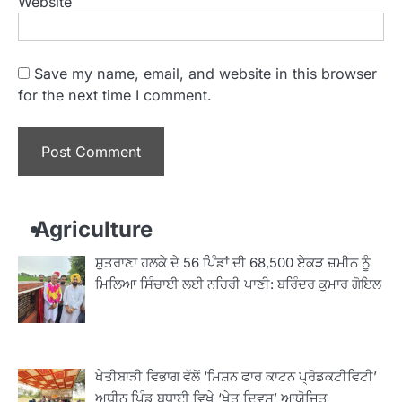
Website
Save my name, email, and website in this browser
for the next time I comment.
Agriculture
ਸ਼ੁਤਰਾਣਾ ਹਲਕੇ ਦੇ 56 ਪਿੰਡਾਂ ਦੀ 68,500 ਏਕੜ ਜ਼ਮੀਨ ਨੂੰ
ਮਿਲਿਆ ਸਿੰਚਾਈ ਲਈ ਨਹਿਰੀ ਪਾਣੀ: ਬਰਿੰਦਰ ਕੁਮਾਰ ਗੋਇਲ
ਖੇਤੀਬਾੜੀ ਵਿਭਾਗ ਵੱਲੋਂ ‘ਮਿਸ਼ਨ ਫਾਰ ਕਾਟਨ ਪ੍ਰੋਡਕਟੀਵਿਟੀ’
ਅਧੀਨ ਪਿੰਡ ਬਧਾਈ ਵਿਖੇ ‘ਖੇਤ ਦਿਵਸ’ ਆਯੋਜਿਤ