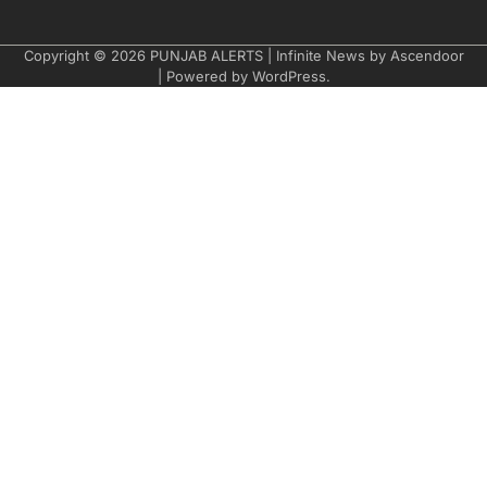
Copyright © 2026
PUNJAB ALERTS
| Infinite News by
Ascendoor
| Powered by
WordPress
.