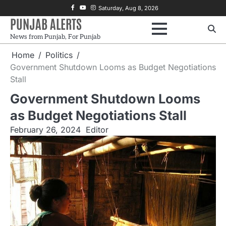
Skip
Facebook
Youtube
Instagram
Saturday, Aug 8, 2026
to
PUNJAB ALERTS
content
News from Punjab, For Punjab
Home
Politics
Government Shutdown Looms as Budget Negotiations
Stall
Government Shutdown Looms
as Budget Negotiations Stall
February 26, 2024
Editor