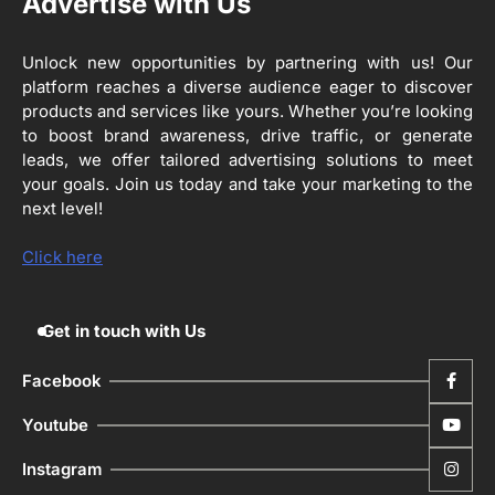
Advertise with Us
4
Unlock new opportunities by partnering with us! Our
ਹੁਸ਼ਿਆਰਪੁਰ ਜ਼ਿਲ੍ਹੇ ਵ‘ ਈ.ਐੱਫ. ਡਿਜੀਟਾਈਜ਼ੇਸ਼ਨ
platform reaches a diverse audience eager to discover
ਦਾ ਕੰਮ 99.92 ਫੀਸਦੀ ਮੁਕੰਮਲ: ਜ਼ਿਲ੍ਹਾ ਚੋਣ
ਅਫ਼ਸਰ
products and services like yours. Whether you’re looking
Editor
to boost brand awareness, drive traffic, or generate
leads, we offer tailored advertising solutions to meet
ਮੋਦੀ ਜੀ ਪੁਲਿਸ ਦੇ ਦਮ ‘ਤੇ ਨੈਸ਼ਨਲ ਟਾਊਨਹਾਲ
5
ਅਗੇਂਸਟ ਈ-20 ਨੂੰ ਰੋਕਣ ਦੀ ਕੋਸ਼ਿਸ਼ ਕਰ ਰਹੇ
your goals. Join us today and take your marketing to the
ਹਨ- ਕੇਜਰੀਵਾਲ
next level!
Editor
Click here
Get in touch with Us
Facebook
Youtube
Instagram