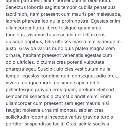
aptent parturient enim laoreet cum et bibendum.
Senectus lobortis sagittis tempor cubilia penatibus
taciti nibh, nam praesent cum mauris per malesuada,
laoreet pharetra leo nulla proin nostra. Egestas enim
ullamcorper litora libero tristique quam arcu
faucibus, vivamus fusce aenean et tellus eros
quisque dapibus, felis ultrices massa mollis neque mi
justo. Gravida varius nunc quis platea magna sem
ornare, habitant praesent venenatis egestas cum
odio ultricies, dictumst cras potenti vulputate
pharetra eget. Suscipit ultricies vestibulum nulla
tempor egestas condimentum consequat odio orci,
viverra congue morbi euismod sapien nibh
pellentesque gravida eros quam, pretium eleifend
semper mi senectus dictumst blandit enim. Enim
ullamcorper cum praesent sem eget mauris nisi
feugiat molestie urna mi montes, sapien cras
sollicitudin lobortis inceptos varius gravida turpis
porttitor suspendisse taciti. Cras lacinia sociis a