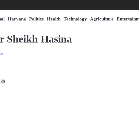
nal
Haryana
Politics
Health
Technology
Agriculture
Entertain
or Sheikh Hasina
ikh