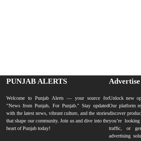
PUNJAB ALERTS
Advertise
Welcome to Punjab Alerts — your source for
Unlock new opp
"News from Punjab, For Punjab." Stay updated
Our platform re
with the latest news, vibrant culture, and the stories
discover produc
that shape our community. Join us and dive into the
you’re looking
heart of Punjab today!
traffic, or ge
advertising sol