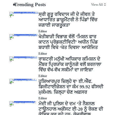
Trending Posts
View All
ਸ੍ਰੀ ਗੁਰੂ ਰਵਿਦਾਸ ਜੀ ਦੇ ਜੀਵਨ ਤੇ
1
ਆਧਾਰਿਤ ਡਾਕੂਮੈਂਟਰੀ ਨੇ ਪਿੰਡਾਂ ਵਿੱਚ
ਜਗਾਈ ਜਾਗਰੂਕਤਾ
Editor
ਖੇਤੀਬਾੜੀ ਵਿਭਾਗ ਵੱਲੋਂ ‘ਮਿਸ਼ਨ ਫਾਰ
2
ਕਾਟਨ ਪ੍ਰੋਡਕਟੀਵਿਟੀ’ ਅਧੀਨ ਪਿੰਡ
ਬਧਾਈ ਵਿਖੇ ‘ਖੇਤ ਦਿਵਸ’ ਆਯੋਜਿਤ
Editor
ਰਾਸ਼ਟਰੀ ਮਨੁੱਖੀ ਅਧਿਕਾਰ ਕਮਿਸ਼ਨ ਦੇ
3
ਮੈਂਬਰ ਪ੍ਰਿਯਾਂਕ ਕਾਨੂੰਨਗੋ ਵਲੋਂ ਬਰਨਾਲਾ
ਵਿੱਚ ਵੱਖ-ਵੱਖ ਸਕੀਮਾਂ ਦਾ ਜਾਇਜ਼ਾ
Editor
ਹੁਸ਼ਿਆਰਪੁਰ ਜ਼ਿਲ੍ਹੇ ਵ‘ ਈ.ਐੱਫ.
4
ਡਿਜੀਟਾਈਜ਼ੇਸ਼ਨ ਦਾ ਕੰਮ 99.92 ਫੀਸਦੀ
ਮੁਕੰਮਲ: ਜ਼ਿਲ੍ਹਾ ਚੋਣ ਅਫ਼ਸਰ
Editor
ਮੋਦੀ ਜੀ ਪੁਲਿਸ ਦੇ ਦਮ ‘ਤੇ ਨੈਸ਼ਨਲ
5
ਟਾਊਨਹਾਲ ਅਗੇਂਸਟ ਈ-20 ਨੂੰ ਰੋਕਣ ਦੀ
ਕੋਸ਼ਿਸ਼ ਕਰ ਰਹੇ ਹਨ- ਕੇਜਰੀਵਾਲ