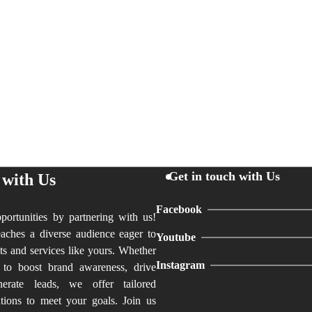
Get in touch with Us
 with Us
Facebook
ortunities by partnering with us!
aches a diverse audience eager to
Youtube
ts and services like yours. Whether
Instagram
 to boost brand awareness, drive
nerate leads, we offer tailored
utions to meet your goals. Join us