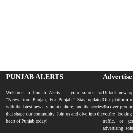
PUNJAB ALERTS
Advertise
Welcome to Punjab Alerts — your source for
Unlock new opp
"News from Punjab, For Punjab." Stay updated
Our platform re
with the latest news, vibrant culture, and the stories
discover produc
that shape our community. Join us and dive into the
you’re looking
heart of Punjab today!
traffic, or ge
advertising sol