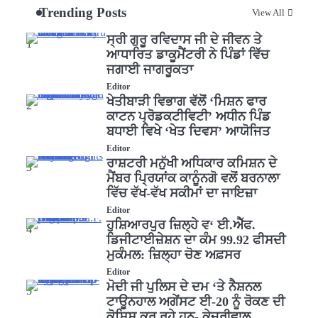
Trending Posts
View All
ਸ੍ਰੀ ਗੁਰੂ ਰਵਿਦਾਸ ਜੀ ਦੇ ਜੀਵਨ ਤੇ
1
ਆਧਾਰਿਤ ਡਾਕੂਮੈਂਟਰੀ ਨੇ ਪਿੰਡਾਂ ਵਿੱਚ
ਜਗਾਈ ਜਾਗਰੂਕਤਾ
Editor
ਖੇਤੀਬਾੜੀ ਵਿਭਾਗ ਵੱਲੋਂ ‘ਮਿਸ਼ਨ ਫਾਰ
2
ਕਾਟਨ ਪ੍ਰੋਡਕਟੀਵਿਟੀ’ ਅਧੀਨ ਪਿੰਡ
ਬਧਾਈ ਵਿਖੇ ‘ਖੇਤ ਦਿਵਸ’ ਆਯੋਜਿਤ
Editor
ਰਾਸ਼ਟਰੀ ਮਨੁੱਖੀ ਅਧਿਕਾਰ ਕਮਿਸ਼ਨ ਦੇ
3
ਮੈਂਬਰ ਪ੍ਰਿਯਾਂਕ ਕਾਨੂੰਨਗੋ ਵਲੋਂ ਬਰਨਾਲਾ
ਵਿੱਚ ਵੱਖ-ਵੱਖ ਸਕੀਮਾਂ ਦਾ ਜਾਇਜ਼ਾ
Editor
ਹੁਸ਼ਿਆਰਪੁਰ ਜ਼ਿਲ੍ਹੇ ਵ‘ ਈ.ਐੱਫ.
4
ਡਿਜੀਟਾਈਜ਼ੇਸ਼ਨ ਦਾ ਕੰਮ 99.92 ਫੀਸਦੀ
ਮੁਕੰਮਲ: ਜ਼ਿਲ੍ਹਾ ਚੋਣ ਅਫ਼ਸਰ
Editor
ਮੋਦੀ ਜੀ ਪੁਲਿਸ ਦੇ ਦਮ ‘ਤੇ ਨੈਸ਼ਨਲ
5
ਟਾਊਨਹਾਲ ਅਗੇਂਸਟ ਈ-20 ਨੂੰ ਰੋਕਣ ਦੀ
ਕੋਸ਼ਿਸ਼ ਕਰ ਰਹੇ ਹਨ- ਕੇਜਰੀਵਾਲ