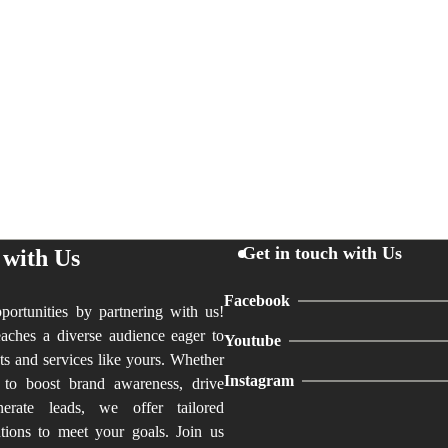
Get in touch with Us
 with Us
Facebook
ortunities by partnering with us!
aches a diverse audience eager to
Youtube
ts and services like yours. Whether
Instagram
 to boost brand awareness, drive
nerate leads, we offer tailored
utions to meet your goals. Join us