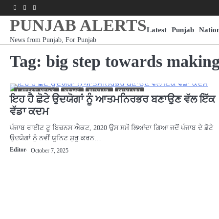
Skip
Facebook
Youtube
Instagram
to
PUNJAB ALERTS
content
Latest
Punjab
Natio
News from Punjab, For Punjab
Tag:
big step towards making 
LATEST NEWS
NEWS
PUNJAB
PUNJABI
ਇਹ ਹੈ ਛੋਟੇ ਉਦਯੋਗਾਂ ਨੂੰ ਆਤਮਨਿਰਭਰ ਬਣਾਉਣ ਵੱਲ ਇੱਕ
ਵੱਡਾ ਕਦਮ
ਪੰਜਾਬ ਰਾਈਟ ਟੂ ਬਿਜ਼ਨਸ ਐਕਟ, 2020 ਉਸ ਸਮੇਂ ਲਿਆਂਦਾ ਗਿਆ ਜਦੋਂ ਪੰਜਾਬ ਦੇ ਛੋਟੇ
ਉਦਯੋਗਾਂ ਨੂੰ ਨਵੀਂ ਯੂਨਿਟ ਸ਼ੁਰੂ ਕਰਨ…
Editor
October 7, 2025