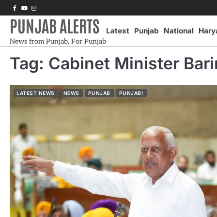
Skip
Facebook
Youtube
Instagram
to
PUNJAB ALERTS
content
Latest
Punjab
National
Hary
News from Punjab, For Punjab
Tag:
Cabinet Minister Bar
LATEST NEWS
NEWS
PUNJAB
PUNJABI