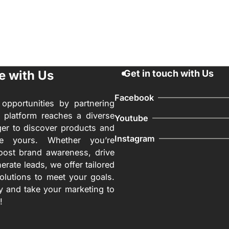
e with Us
Get in touch with Us
Facebook
opportunities by partnering
 platform reaches a diverse
Youtube
er to discover products and
Instagram
ike yours. Whether you’re
oost brand awareness, drive
nerate leads, we offer tailored
solutions to meet your goals.
y and take your marketing to
!