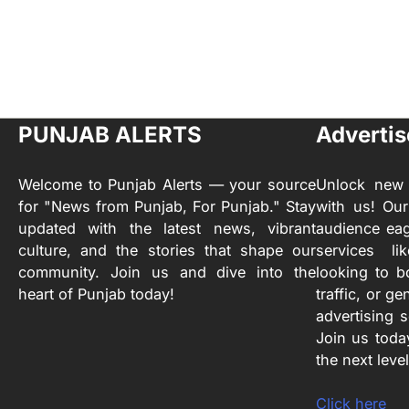
PUNJAB ALERTS
Advertis
Welcome to Punjab Alerts — your source
Unlock new 
for "News from Punjab, For Punjab." Stay
with us! Our
updated with the latest news, vibrant
audience eag
culture, and the stories that shape our
services l
community. Join us and dive into the
looking to b
heart of Punjab today!
traffic, or ge
advertising 
Join us toda
the next level
Click here