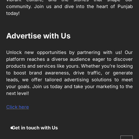
ਖੇਤੀਬਾੜੀ ਵਿਭਾਗ ਵੱਲੋਂ ‘ਮਿਸ਼ਨ ਫਾਰ ਕਾਟਨ
community. Join us and dive into the heart of Punjab
ਪ੍ਰੋਡਕਟੀਵਿਟੀ’ ਅਧੀਨ ਪਿੰਡ ਬਧਾਈ ਵਿਖੇ ‘ਖੇਤ
today!
ਦਿਵਸ’ ਆਯੋਜਿਤ
Editor
3
Advertise with Us
ਰਾਸ਼ਟਰੀ ਮਨੁੱਖੀ ਅਧਿਕਾਰ ਕਮਿਸ਼ਨ ਦੇ ਮੈਂਬਰ
ਪ੍ਰਿਯਾਂਕ ਕਾਨੂੰਨਗੋ ਵਲੋਂ ਬਰਨਾਲਾ ਵਿੱਚ ਵੱਖ-ਵੱਖ
ਸਕੀਮਾਂ ਦਾ ਜਾਇਜ਼ਾ
Unlock new opportunities by partnering with us! Our
Editor
platform reaches a diverse audience eager to discover
products and services like yours. Whether you’re looking
4
to boost brand awareness, drive traffic, or generate
ਹੁਸ਼ਿਆਰਪੁਰ ਜ਼ਿਲ੍ਹੇ ਵ‘ ਈ.ਐੱਫ. ਡਿਜੀਟਾਈਜ਼ੇਸ਼ਨ
ਦਾ ਕੰਮ 99.92 ਫੀਸਦੀ ਮੁਕੰਮਲ: ਜ਼ਿਲ੍ਹਾ ਚੋਣ
leads, we offer tailored advertising solutions to meet
ਅਫ਼ਸਰ
your goals. Join us today and take your marketing to the
Editor
next level!
ਮੋਦੀ ਜੀ ਪੁਲਿਸ ਦੇ ਦਮ ‘ਤੇ ਨੈਸ਼ਨਲ ਟਾਊਨਹਾਲ
5
ਅਗੇਂਸਟ ਈ-20 ਨੂੰ ਰੋਕਣ ਦੀ ਕੋਸ਼ਿਸ਼ ਕਰ ਰਹੇ
Click here
ਹਨ- ਕੇਜਰੀਵਾਲ
Editor
Get in touch with Us