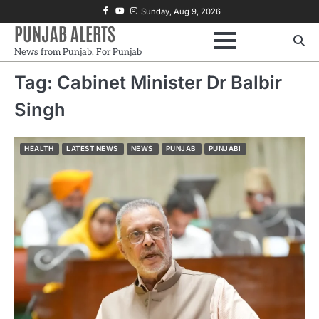
Skip
Facebook
Youtube
Instagram
Sunday, Aug 9, 2026
to
PUNJAB ALERTS
content
News from Punjab, For Punjab
Tag:
Cabinet Minister Dr Balbir
Singh
HEALTH
LATEST NEWS
NEWS
PUNJAB
PUNJABI