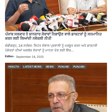
ਪੰਜਾਬ ਸਰਕਾਰ ਨੇ ਸ਼ਾਨਦਾਰ ਸੇਵਾਵਾਂ ਨਿਭਾਉਣ ਵਾਲੇ ਡਾਕਟਰਾਂ ਨੂੰ ਸਨਮਾਨਿਤ
ਕਰਨ ਲਈ ਲਿਆਂਦੀ ਨਵੇਕਲੀ ਨੀਤੀ
ਚੰਡੀਗੜ੍ਹ, 24 ਸਤੰਬਰ: ਸਿਹਤ ਸੰਭਾਲ ਪ੍ਰਣਾਲੀ ਨੂੰ ਮਜ਼ਬੂਤ ਕਰਨ ਅਤੇ ਡਾਕਟਰੀ
ਪੇਸ਼ੇਵਰਾਂ ਦੀਆਂ ਅਣਥੱਕ ਸੇਵਾਵਾਂ ਨੂੰ ਮਾਨਤਾ ਦੇਣ ਲਈ ਇੱਕ…
Editor
September 24, 2025
HEALTH
LATEST NEWS
NEWS
PUNJAB
PUNJABI