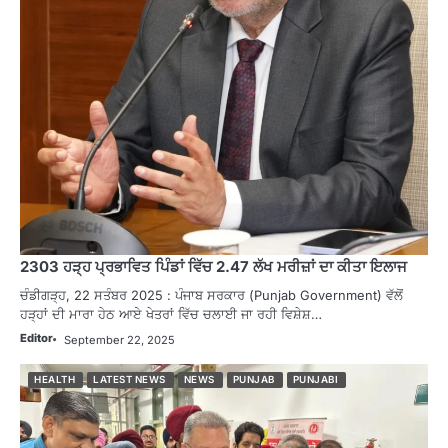
2303 ਹੜ੍ਹ ਪ੍ਰਭਾਵਿਤ ਪਿੰਡਾਂ ਵਿੱਚ 2.47 ਲੱਖ ਮਰੀਜ਼ਾਂ ਦਾ ਕੀਤਾ ਇਲਾਜ
ਚੰਡੀਗੜ੍ਹ, 22 ਸਤੰਬਰ 2025 : ਪੰਜਾਬ ਸਰਕਾਰ (Punjab Government) ਵੱਲੋਂ
ਹੜ੍ਹਾਂ ਦੀ ਮਾਰਾ ਹੇਠ ਆਏ ਖੇਤਰਾਂ ਵਿੱਚ ਚਲਾਈ ਜਾ ਰਹੀ ਵਿਸ਼ੇਸ਼…
Editor
September 22, 2025
HEALTH
LATEST NEWS
NEWS
PUNJAB
PUNJABI