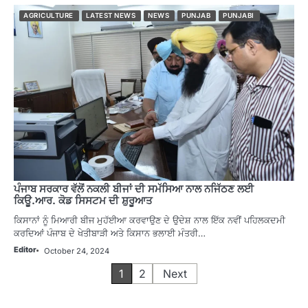
AGRICULTURE
LATEST NEWS
NEWS
PUNJAB
PUNJABI
ਪੰਜਾਬ ਸਰਕਾਰ ਵੱਲੋਂ ਨਕਲੀ ਬੀਜਾਂ ਦੀ ਸਮੱਸਿਆ ਨਾਲ ਨਜਿੱਠਣ ਲਈ
ਕਿਊ.ਆਰ. ਕੋਡ ਸਿਸਟਮ ਦੀ ਸ਼ੁਰੂਆਤ
ਕਿਸਾਨਾਂ ਨੂੰ ਮਿਆਰੀ ਬੀਜ ਮੁਹੱਈਆ ਕਰਵਾਉਣ ਦੇ ਉਦੇਸ਼ ਨਾਲ ਇੱਕ ਨਵੀਂ ਪਹਿਲਕਦਮੀ
ਕਰਦਿਆਂ ਪੰਜਾਬ ਦੇ ਖੇਤੀਬਾੜੀ ਅਤੇ ਕਿਸਾਨ ਭਲਾਈ ਮੰਤਰੀ…
Editor
October 24, 2024
Posts
1
2
Next
pagination