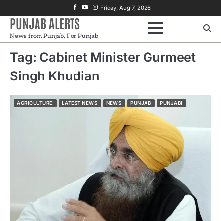
Skip
Facebook
Youtube
Instagram
Friday, Aug 7, 2026
to
PUNJAB ALERTS
content
News from Punjab, For Punjab
Tag:
Cabinet Minister Gurmeet
Singh Khudian
AGRICULTURE
LATEST NEWS
NEWS
PUNJAB
PUNJABI