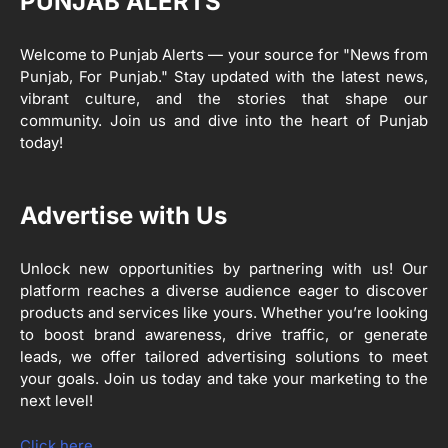
PUNJAB ALERTS
1
ਡਾਕੂਮੈਂਟਰੀ ਨੇ ਪਿੰਡਾਂ ਵਿੱਚ ਜਗਾਈ ਜਾਗਰੂਕਤਾ
Editor
Welcome to Punjab Alerts — your source for "News from
Punjab, For Punjab." Stay updated with the latest news,
2
ਖੇਤੀਬਾੜੀ ਵਿਭਾਗ ਵੱਲੋਂ ‘ਮਿਸ਼ਨ ਫਾਰ ਕਾਟਨ
vibrant culture, and the stories that shape our
ਪ੍ਰੋਡਕਟੀਵਿਟੀ’ ਅਧੀਨ ਪਿੰਡ ਬਧਾਈ ਵਿਖੇ ‘ਖੇਤ
community. Join us and dive into the heart of Punjab
ਦਿਵਸ’ ਆਯੋਜਿਤ
Editor
today!
3
ਰਾਸ਼ਟਰੀ ਮਨੁੱਖੀ ਅਧਿਕਾਰ ਕਮਿਸ਼ਨ ਦੇ ਮੈਂਬਰ
Advertise with Us
ਪ੍ਰਿਯਾਂਕ ਕਾਨੂੰਨਗੋ ਵਲੋਂ ਬਰਨਾਲਾ ਵਿੱਚ ਵੱਖ-ਵੱਖ
ਸਕੀਮਾਂ ਦਾ ਜਾਇਜ਼ਾ
Editor
Unlock new opportunities by partnering with us! Our
platform reaches a diverse audience eager to discover
products and services like yours. Whether you’re looking
4
ਹੁਸ਼ਿਆਰਪੁਰ ਜ਼ਿਲ੍ਹੇ ਵ‘ ਈ.ਐੱਫ. ਡਿਜੀਟਾਈਜ਼ੇਸ਼ਨ
to boost brand awareness, drive traffic, or generate
ਦਾ ਕੰਮ 99.92 ਫੀਸਦੀ ਮੁਕੰਮਲ: ਜ਼ਿਲ੍ਹਾ ਚੋਣ
ਅਫ਼ਸਰ
leads, we offer tailored advertising solutions to meet
Editor
your goals. Join us today and take your marketing to the
next level!
ਮੋਦੀ ਜੀ ਪੁਲਿਸ ਦੇ ਦਮ ‘ਤੇ ਨੈਸ਼ਨਲ ਟਾਊਨਹਾਲ
5
ਅਗੇਂਸਟ ਈ-20 ਨੂੰ ਰੋਕਣ ਦੀ ਕੋਸ਼ਿਸ਼ ਕਰ ਰਹੇ
ਹਨ- ਕੇਜਰੀਵਾਲ
Click here