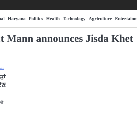
nal
Haryana
Politics
Health
Technology
Agriculture
Entertain
nt Mann announces Jisda Khet
ਤਾਂ
ਦੇਣ
ਰੀ