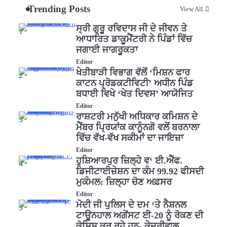
Trending Posts
View All
ਸ੍ਰੀ ਗੁਰੂ ਰਵਿਦਾਸ ਜੀ ਦੇ ਜੀਵਨ ਤੇ
1
ਆਧਾਰਿਤ ਡਾਕੂਮੈਂਟਰੀ ਨੇ ਪਿੰਡਾਂ ਵਿੱਚ
ਜਗਾਈ ਜਾਗਰੂਕਤਾ
Editor
ਖੇਤੀਬਾੜੀ ਵਿਭਾਗ ਵੱਲੋਂ ‘ਮਿਸ਼ਨ ਫਾਰ
2
ਕਾਟਨ ਪ੍ਰੋਡਕਟੀਵਿਟੀ’ ਅਧੀਨ ਪਿੰਡ
ਬਧਾਈ ਵਿਖੇ ‘ਖੇਤ ਦਿਵਸ’ ਆਯੋਜਿਤ
Editor
ਰਾਸ਼ਟਰੀ ਮਨੁੱਖੀ ਅਧਿਕਾਰ ਕਮਿਸ਼ਨ ਦੇ
3
ਮੈਂਬਰ ਪ੍ਰਿਯਾਂਕ ਕਾਨੂੰਨਗੋ ਵਲੋਂ ਬਰਨਾਲਾ
ਵਿੱਚ ਵੱਖ-ਵੱਖ ਸਕੀਮਾਂ ਦਾ ਜਾਇਜ਼ਾ
Editor
ਹੁਸ਼ਿਆਰਪੁਰ ਜ਼ਿਲ੍ਹੇ ਵ‘ ਈ.ਐੱਫ.
4
ਡਿਜੀਟਾਈਜ਼ੇਸ਼ਨ ਦਾ ਕੰਮ 99.92 ਫੀਸਦੀ
ਮੁਕੰਮਲ: ਜ਼ਿਲ੍ਹਾ ਚੋਣ ਅਫ਼ਸਰ
Editor
ਮੋਦੀ ਜੀ ਪੁਲਿਸ ਦੇ ਦਮ ‘ਤੇ ਨੈਸ਼ਨਲ
5
ਟਾਊਨਹਾਲ ਅਗੇਂਸਟ ਈ-20 ਨੂੰ ਰੋਕਣ ਦੀ
ਕੋਸ਼ਿਸ਼ ਕਰ ਰਹੇ ਹਨ- ਕੇਜਰੀਵਾਲ