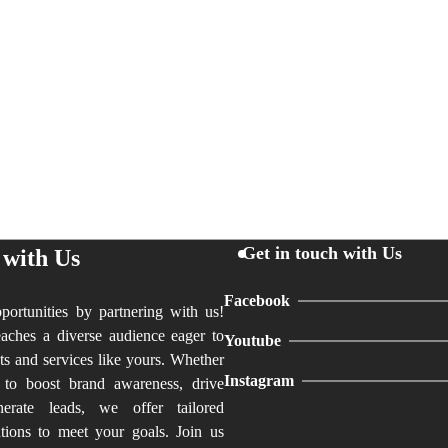
Get in touch with Us
 with Us
Facebook
ortunities by partnering with us!
aches a diverse audience eager to
Youtube
ts and services like yours. Whether
Instagram
 to boost brand awareness, drive
nerate leads, we offer tailored
utions to meet your goals. Join us