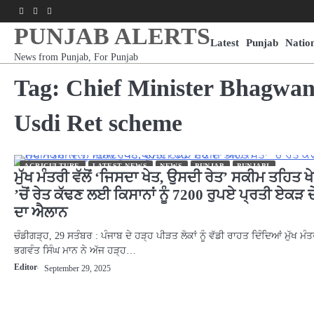
Skip
Facebook
Youtube
Instagram
to
PUNJAB ALERTS
content
Latest
Punjab
Natio
News from Punjab, For Punjab
Tag:
Chief Minister Bhagwa
Usdi Ret scheme
AGRICULTURE
LATEST NEWS
NEWS
PUNJAB
PUNJABI
ਮੁੱਖ ਮੰਤਰੀ ਵੱਲੋਂ ‘ਜਿਸਦਾ ਖੇਤ, ਉਸਦੀ ਰੇਤ’ ਸਕੀਮ ਤਹਿਤ ਖੇ
’ਚੋਂ ਰੇਤ ਕੱਢਣ ਲਈ ਕਿਸਾਨਾਂ ਨੂੰ 7200 ਰੁਪਏ ਪ੍ਰਤੀ ਏਕੜ 
ਦਾ ਐਲਾਨ
ਚੰਡੀਗੜ੍ਹ, 29 ਸਤੰਬਰ : ਪੰਜਾਬ ਦੇ ਹੜ੍ਹ ਪੀੜਤ ਲੋਕਾਂ ਨੂੰ ਵੱਡੀ ਰਾਹਤ ਦਿੰਦਿਆਂ ਮੁੱਖ ਮੰਤ
ਭਗਵੰਤ ਸਿੰਘ ਮਾਨ ਨੇ ਅੱਜ ਹੜ੍ਹ…
Editor
September 29, 2025