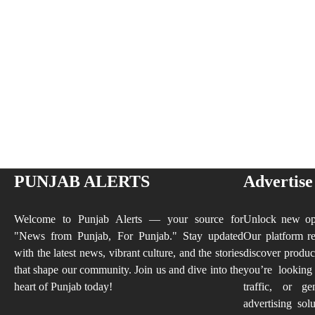
PUNJAB ALERTS
Advertise
Welcome to Punjab Alerts — your source for
Unlock new opp
"News from Punjab, For Punjab." Stay updated
Our platform re
with the latest news, vibrant culture, and the stories
discover produc
that shape our community. Join us and dive into the
you’re looking
heart of Punjab today!
traffic, or ge
advertising sol