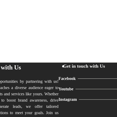
Get in touch with Us
 with Us
Facebook
ortunities by partnering with us!
aches a diverse audience eager to
Youtube
ts and services like yours. Whether
Instagram
 to boost brand awareness, drive
nerate leads, we offer tailored
utions to meet your goals. Join us