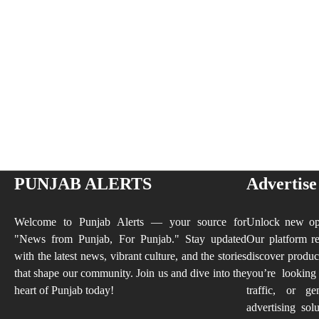
PUNJAB ALERTS
Advertise
Welcome to Punjab Alerts — your source for
Unlock new opp
"News from Punjab, For Punjab." Stay updated
Our platform re
with the latest news, vibrant culture, and the stories
discover produc
that shape our community. Join us and dive into the
you’re looking
heart of Punjab today!
traffic, or ge
advertising sol