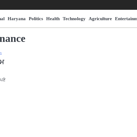
nal
Haryana
Politics
Health
Technology
Agriculture
Entertain
nance
ੋਮ
ਪਣੇ