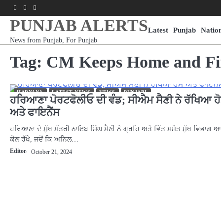
Skip
Facebook
Youtube
Instagram
to
PUNJAB ALERTS
content
Latest
Punjab
Natio
News from Punjab, For Punjab
Tag:
CM Keeps Home and Fi
HARYANA
LATEST NEWS
NEWS
PUNJABI
ਹਰਿਆਣਾ ਪੋਰਟਫੋਲੀਓ ਦੀ ਵੰਡ; ਸੀਐਮ ਸੈਣੀ ਨੇ ਰੱਖਿਆ ਹ
ਅਤੇ ਫਾਇਨੈਂਸ
ਹਰਿਆਣਾ ਦੇ ਮੁੱਖ ਮੰਤਰੀ ਨਾਇਬ ਸਿੰਘ ਸੈਣੀ ਨੇ ਗ੍ਰਹਿ ਅਤੇ ਵਿੱਤ ਸਮੇਤ ਮੁੱਖ ਵਿਭਾਗ ਆ
ਕੋਲ ਰੱਖੇ, ਜਦੋਂ ਕਿ ਅਨਿਲ…
Editor
October 21, 2024