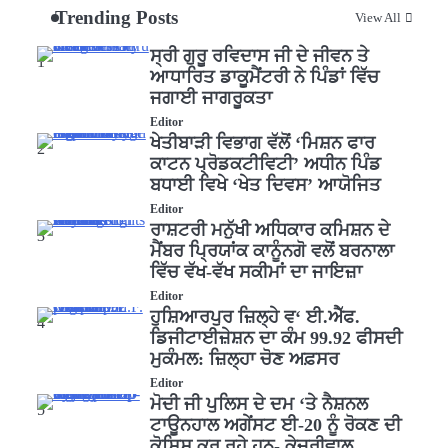
Trending Posts
View All
ਸ੍ਰੀ ਗੁਰੂ ਰਵਿਦਾਸ ਜੀ ਦੇ ਜੀਵਨ ਤੇ
1
ਆਧਾਰਿਤ ਡਾਕੂਮੈਂਟਰੀ ਨੇ ਪਿੰਡਾਂ ਵਿੱਚ
ਜਗਾਈ ਜਾਗਰੂਕਤਾ
Editor
ਖੇਤੀਬਾੜੀ ਵਿਭਾਗ ਵੱਲੋਂ ‘ਮਿਸ਼ਨ ਫਾਰ
2
ਕਾਟਨ ਪ੍ਰੋਡਕਟੀਵਿਟੀ’ ਅਧੀਨ ਪਿੰਡ
ਬਧਾਈ ਵਿਖੇ ‘ਖੇਤ ਦਿਵਸ’ ਆਯੋਜਿਤ
Editor
ਰਾਸ਼ਟਰੀ ਮਨੁੱਖੀ ਅਧਿਕਾਰ ਕਮਿਸ਼ਨ ਦੇ
3
ਮੈਂਬਰ ਪ੍ਰਿਯਾਂਕ ਕਾਨੂੰਨਗੋ ਵਲੋਂ ਬਰਨਾਲਾ
ਵਿੱਚ ਵੱਖ-ਵੱਖ ਸਕੀਮਾਂ ਦਾ ਜਾਇਜ਼ਾ
Editor
ਹੁਸ਼ਿਆਰਪੁਰ ਜ਼ਿਲ੍ਹੇ ਵ‘ ਈ.ਐੱਫ.
4
ਡਿਜੀਟਾਈਜ਼ੇਸ਼ਨ ਦਾ ਕੰਮ 99.92 ਫੀਸਦੀ
ਮੁਕੰਮਲ: ਜ਼ਿਲ੍ਹਾ ਚੋਣ ਅਫ਼ਸਰ
Editor
ਮੋਦੀ ਜੀ ਪੁਲਿਸ ਦੇ ਦਮ ‘ਤੇ ਨੈਸ਼ਨਲ
5
ਟਾਊਨਹਾਲ ਅਗੇਂਸਟ ਈ-20 ਨੂੰ ਰੋਕਣ ਦੀ
ਕੋਸ਼ਿਸ਼ ਕਰ ਰਹੇ ਹਨ- ਕੇਜਰੀਵਾਲ