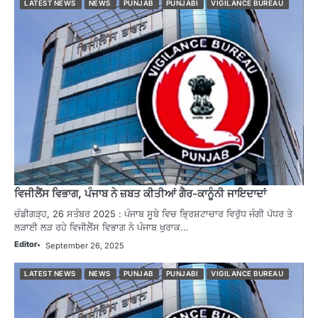
LATEST NEWS
NEWS
PUNJAB
PUNJABI
VIGILANCE BUREAU
ਵਿਜੀਲੈਂਸ ਵਿਭਾਗ, ਪੰਜਾਬ ਨੇ ਜ਼ਬਤ ਕੀਤੀਆਂ ਗੈਰ-ਕਾਨੂੰਨੀ ਜਾਇਦਾਦਾਂ
ਚੰਡੀਗੜ੍ਹ, 26 ਸਤੰਬਰ 2025 : ਪੰਜਾਬ ਸੂਬੇ ਵਿਚ ਭ੍ਰਿਸ਼ਟਾਚਾਰ ਵਿਰੁੱਧ ਜੰਗੀ ਪੱਧਰ ਤੇ
ਲੜਾਈ ਲੜ ਰਹੇ ਵਿਜੀਲੈਂਸ ਵਿਭਾਗ ਨੇ ਪੰਜਾਬ ਖੁਰਾਕ…
Editor
September 26, 2025
LATEST NEWS
NEWS
PUNJAB
PUNJABI
VIGILANCE BUREAU