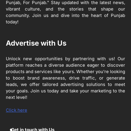
Punjab, For Punjab." Stay updated with the latest news,
2
vibrant culture, and the stories that shape our
ਖੇਤੀਬਾੜੀ ਵਿਭਾਗ ਵੱਲੋਂ ‘ਮਿਸ਼ਨ ਫਾਰ ਕਾਟਨ
community. Join us and dive into the heart of Punjab
ਪ੍ਰੋਡਕਟੀਵਿਟੀ’ ਅਧੀਨ ਪਿੰਡ ਬਧਾਈ ਵਿਖੇ ‘ਖੇਤ
ਦਿਵਸ’ ਆਯੋਜਿਤ
today!
Editor
3
Advertise with Us
ਰਾਸ਼ਟਰੀ ਮਨੁੱਖੀ ਅਧਿਕਾਰ ਕਮਿਸ਼ਨ ਦੇ ਮੈਂਬਰ
ਪ੍ਰਿਯਾਂਕ ਕਾਨੂੰਨਗੋ ਵਲੋਂ ਬਰਨਾਲਾ ਵਿੱਚ ਵੱਖ-ਵੱਖ
ਸਕੀਮਾਂ ਦਾ ਜਾਇਜ਼ਾ
Editor
Unlock new opportunities by partnering with us! Our
platform reaches a diverse audience eager to discover
products and services like yours. Whether you’re looking
4
ਹੁਸ਼ਿਆਰਪੁਰ ਜ਼ਿਲ੍ਹੇ ਵ‘ ਈ.ਐੱਫ. ਡਿਜੀਟਾਈਜ਼ੇਸ਼ਨ
to boost brand awareness, drive traffic, or generate
ਦਾ ਕੰਮ 99.92 ਫੀਸਦੀ ਮੁਕੰਮਲ: ਜ਼ਿਲ੍ਹਾ ਚੋਣ
leads, we offer tailored advertising solutions to meet
ਅਫ਼ਸਰ
your goals. Join us today and take your marketing to the
Editor
next level!
ਮੋਦੀ ਜੀ ਪੁਲਿਸ ਦੇ ਦਮ ‘ਤੇ ਨੈਸ਼ਨਲ ਟਾਊਨਹਾਲ
5
ਅਗੇਂਸਟ ਈ-20 ਨੂੰ ਰੋਕਣ ਦੀ ਕੋਸ਼ਿਸ਼ ਕਰ ਰਹੇ
Click here
ਹਨ- ਕੇਜਰੀਵਾਲ
Editor
Get in touch with Us