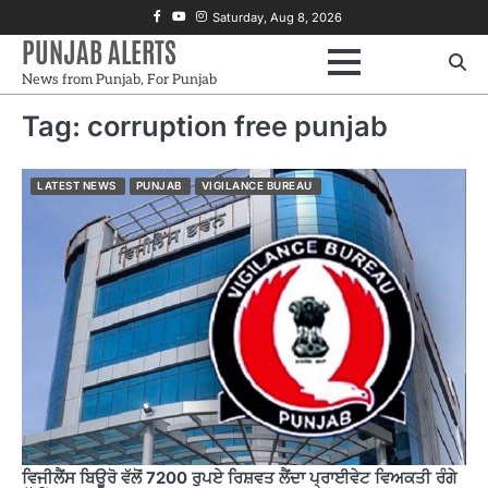
Skip
Facebook
Youtube
Instagram
Saturday, Aug 8, 2026
to
PUNJAB ALERTS
content
News from Punjab, For Punjab
Tag:
corruption free punjab
LATEST NEWS
PUNJAB
VIGILANCE BUREAU
ਵਿਜੀਲੈਂਸ ਬਿਊਰੋ ਵੱਲੋਂ 7200 ਰੁਪਏ ਰਿਸ਼ਵਤ ਲੈਂਦਾ ਪ੍ਰਾਈਵੇਟ ਵਿਅਕਤੀ ਰੰਗੇ