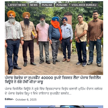
LATEST NEWS
NEWS
PUNJAB
PUNJABI
VIGILANCE BUREAU
ਪੰਜਾਬ ਰੋਡਵੇਜ਼ ਦਾ ਸੁਪਰਡੈਂਟ 40000 ਰੁਪਏ ਰਿਸ਼ਵਤ ਲੈਂਦਾ ਪੰਜਾਬ ਵਿਜੀਲੈਂਸ
ਬਿਊਰੋ ਨੇ ਰੰਗੇ ਹੱਥੀਂ ਕੀਤਾ ਕਾਬੂ
ਪੰਜਾਬ ਵਿਜੀਲੈਂਸ ਬਿਊਰੋ ਨੇ ਸੂਬੇ ਵਿੱਚ ਭ੍ਰਿਸ਼ਟਾਚਾਰ ਵਿਰੁੱਧ ਚਲਾਈ ਮੁਹਿੰਮ ਦੌਰਾਨ ਜਲੰਧਰ
ਦੇ ਪੰਜਾਬ ਰੋਡਵੇਜ਼ ਡਿਪੂ-1 ਵਿਖੇ ਤਾਇਨਾਤ ਸੁਪਰਡੈਂਟ ਬਲਵੰਤ…
Editor
October 6, 2025