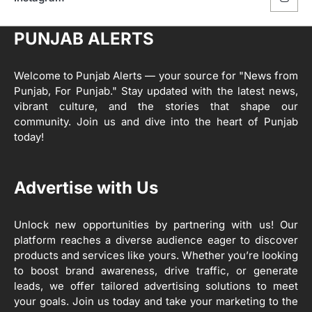
ਅਗੇਂਸਟ ਈ-20 ਨੂੰ ਰੋਕਣ ਦੀ ਕੋਸ਼ਿਸ਼ ਕਰ ਰਹੇ
ਹਨ- ਕੇਜਰੀਵਾਲ
Editor
PUNJAB ALERTS
ਸ੍ਰੀ ਗੁਰੂ ਰਵਿਦਾਸ ਜੀ ਦੇ ਜੀਵਨ ਤੇ ਆਧਾਰਿਤ
1
ਡਾਕੂਮੈਂਟਰੀ ਨੇ ਪਿੰਡਾਂ ਵਿੱਚ ਜਗਾਈ ਜਾਗਰੂਕਤਾ
Welcome to Punjab Alerts — your source for "News from
Editor
Punjab, For Punjab." Stay updated with the latest news,
2
vibrant culture, and the stories that shape our
ਖੇਤੀਬਾੜੀ ਵਿਭਾਗ ਵੱਲੋਂ ‘ਮਿਸ਼ਨ ਫਾਰ ਕਾਟਨ
community. Join us and dive into the heart of Punjab
ਪ੍ਰੋਡਕਟੀਵਿਟੀ’ ਅਧੀਨ ਪਿੰਡ ਬਧਾਈ ਵਿਖੇ ‘ਖੇਤ
today!
ਦਿਵਸ’ ਆਯੋਜਿਤ
Editor
3
Advertise with Us
ਰਾਸ਼ਟਰੀ ਮਨੁੱਖੀ ਅਧਿਕਾਰ ਕਮਿਸ਼ਨ ਦੇ ਮੈਂਬਰ
ਪ੍ਰਿਯਾਂਕ ਕਾਨੂੰਨਗੋ ਵਲੋਂ ਬਰਨਾਲਾ ਵਿੱਚ ਵੱਖ-ਵੱਖ
ਸਕੀਮਾਂ ਦਾ ਜਾਇਜ਼ਾ
Unlock new opportunities by partnering with us! Our
Editor
platform reaches a diverse audience eager to discover
products and services like yours. Whether you’re looking
4
to boost brand awareness, drive traffic, or generate
ਹੁਸ਼ਿਆਰਪੁਰ ਜ਼ਿਲ੍ਹੇ ਵ‘ ਈ.ਐੱਫ. ਡਿਜੀਟਾਈਜ਼ੇਸ਼ਨ
ਦਾ ਕੰਮ 99.92 ਫੀਸਦੀ ਮੁਕੰਮਲ: ਜ਼ਿਲ੍ਹਾ ਚੋਣ
leads, we offer tailored advertising solutions to meet
ਅਫ਼ਸਰ
your goals. Join us today and take your marketing to the
Editor