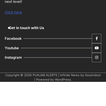
next level!
ਮੋਦੀ ਜੀ ਪੁਲਿਸ ਦੇ ਦਮ ‘ਤੇ ਨੈਸ਼ਨਲ ਟਾਊਨਹਾਲ
5
ਅਗੇਂਸਟ ਈ-20 ਨੂੰ ਰੋਕਣ ਦੀ ਕੋਸ਼ਿਸ਼ ਕਰ ਰਹੇ
Click here
ਹਨ- ਕੇਜਰੀਵਾਲ
Editor
Get in touch with Us
Facebook
Youtube
Instagram
Copyright © 2026
PUNJAB ALERTS
| Infinite News by
Ascendoor
| Powered by
WordPress
.