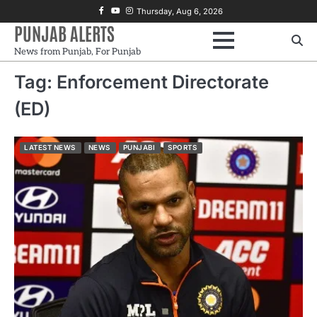
Skip
Facebook
Youtube
Instagram
Thursday, Aug 6, 2026
to
PUNJAB ALERTS
content
News from Punjab, For Punjab
Tag:
Enforcement Directorate
(ED)
LATEST NEWS
NEWS
PUNJABI
SPORTS