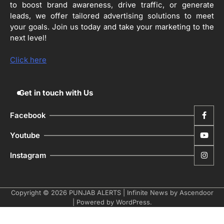
4
to boost brand awareness, drive traffic, or generate
ਹੁਸ਼ਿਆਰਪੁਰ ਜ਼ਿਲ੍ਹੇ ਵ‘ ਈ.ਐੱਫ. ਡਿਜੀਟਾਈਜ਼ੇਸ਼ਨ
ਦਾ ਕੰਮ 99.92 ਫੀਸਦੀ ਮੁਕੰਮਲ: ਜ਼ਿਲ੍ਹਾ ਚੋਣ
leads, we offer tailored advertising solutions to meet
ਅਫ਼ਸਰ
your goals. Join us today and take your marketing to the
Editor
next level!
ਮੋਦੀ ਜੀ ਪੁਲਿਸ ਦੇ ਦਮ ‘ਤੇ ਨੈਸ਼ਨਲ ਟਾਊਨਹਾਲ
5
ਅਗੇਂਸਟ ਈ-20 ਨੂੰ ਰੋਕਣ ਦੀ ਕੋਸ਼ਿਸ਼ ਕਰ ਰਹੇ
Click here
ਹਨ- ਕੇਜਰੀਵਾਲ
Editor
Get in touch with Us
Facebook
Youtube
Instagram
Copyright © 2026
PUNJAB ALERTS
| Infinite News by
Ascendoor
| Powered by
WordPress
.