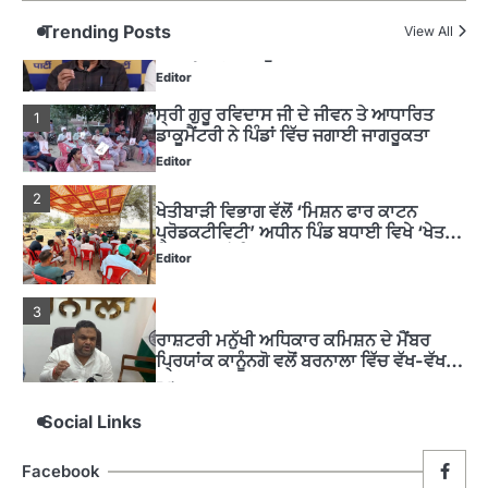
ਮੋਦੀ ਜੀ ਪੁਲਿਸ ਦੇ ਦਮ ‘ਤੇ ਨੈਸ਼ਨਲ ਟਾਊਨਹਾਲ
Trending Posts
5
View All
ਅਗੇਂਸਟ ਈ-20 ਨੂੰ ਰੋਕਣ ਦੀ ਕੋਸ਼ਿਸ਼ ਕਰ ਰਹੇ
ਹਨ- ਕੇਜਰੀਵਾਲ
Editor
ਸ੍ਰੀ ਗੁਰੂ ਰਵਿਦਾਸ ਜੀ ਦੇ ਜੀਵਨ ਤੇ ਆਧਾਰਿਤ
1
ਡਾਕੂਮੈਂਟਰੀ ਨੇ ਪਿੰਡਾਂ ਵਿੱਚ ਜਗਾਈ ਜਾਗਰੂਕਤਾ
Editor
2
ਖੇਤੀਬਾੜੀ ਵਿਭਾਗ ਵੱਲੋਂ ‘ਮਿਸ਼ਨ ਫਾਰ ਕਾਟਨ
ਪ੍ਰੋਡਕਟੀਵਿਟੀ’ ਅਧੀਨ ਪਿੰਡ ਬਧਾਈ ਵਿਖੇ ‘ਖੇਤ
ਦਿਵਸ’ ਆਯੋਜਿਤ
Editor
3
ਰਾਸ਼ਟਰੀ ਮਨੁੱਖੀ ਅਧਿਕਾਰ ਕਮਿਸ਼ਨ ਦੇ ਮੈਂਬਰ
ਪ੍ਰਿਯਾਂਕ ਕਾਨੂੰਨਗੋ ਵਲੋਂ ਬਰਨਾਲਾ ਵਿੱਚ ਵੱਖ-ਵੱਖ
ਸਕੀਮਾਂ ਦਾ ਜਾਇਜ਼ਾ
Editor
Social Links
4
ਹੁਸ਼ਿਆਰਪੁਰ ਜ਼ਿਲ੍ਹੇ ਵ‘ ਈ.ਐੱਫ. ਡਿਜੀਟਾਈਜ਼ੇਸ਼ਨ
Facebook
ਦਾ ਕੰਮ 99.92 ਫੀਸਦੀ ਮੁਕੰਮਲ: ਜ਼ਿਲ੍ਹਾ ਚੋਣ