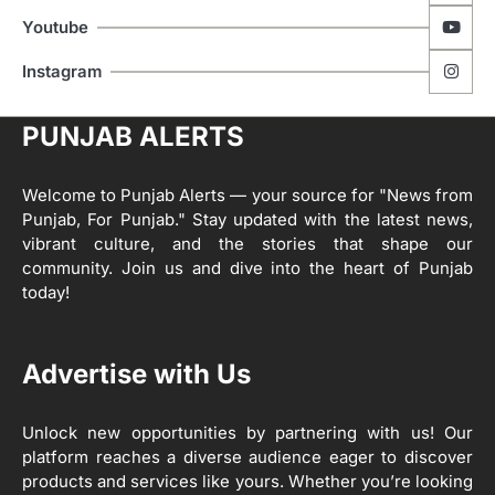
ਅਫ਼ਸਰ
Editor
Youtube
ਮੋਦੀ ਜੀ ਪੁਲਿਸ ਦੇ ਦਮ ‘ਤੇ ਨੈਸ਼ਨਲ ਟਾਊਨਹਾਲ
5
Instagram
ਅਗੇਂਸਟ ਈ-20 ਨੂੰ ਰੋਕਣ ਦੀ ਕੋਸ਼ਿਸ਼ ਕਰ ਰਹੇ
ਹਨ- ਕੇਜਰੀਵਾਲ
Editor
PUNJAB ALERTS
ਸ੍ਰੀ ਗੁਰੂ ਰਵਿਦਾਸ ਜੀ ਦੇ ਜੀਵਨ ਤੇ ਆਧਾਰਿਤ
1
ਡਾਕੂਮੈਂਟਰੀ ਨੇ ਪਿੰਡਾਂ ਵਿੱਚ ਜਗਾਈ ਜਾਗਰੂਕਤਾ
Welcome to Punjab Alerts — your source for "News from
Editor
Punjab, For Punjab." Stay updated with the latest news,
2
vibrant culture, and the stories that shape our
ਖੇਤੀਬਾੜੀ ਵਿਭਾਗ ਵੱਲੋਂ ‘ਮਿਸ਼ਨ ਫਾਰ ਕਾਟਨ
community. Join us and dive into the heart of Punjab
ਪ੍ਰੋਡਕਟੀਵਿਟੀ’ ਅਧੀਨ ਪਿੰਡ ਬਧਾਈ ਵਿਖੇ ‘ਖੇਤ
today!
ਦਿਵਸ’ ਆਯੋਜਿਤ
Editor
3
Advertise with Us
ਰਾਸ਼ਟਰੀ ਮਨੁੱਖੀ ਅਧਿਕਾਰ ਕਮਿਸ਼ਨ ਦੇ ਮੈਂਬਰ
ਪ੍ਰਿਯਾਂਕ ਕਾਨੂੰਨਗੋ ਵਲੋਂ ਬਰਨਾਲਾ ਵਿੱਚ ਵੱਖ-ਵੱਖ
ਸਕੀਮਾਂ ਦਾ ਜਾਇਜ਼ਾ
Unlock new opportunities by partnering with us! Our
Editor
platform reaches a diverse audience eager to discover
products and services like yours. Whether you’re looking