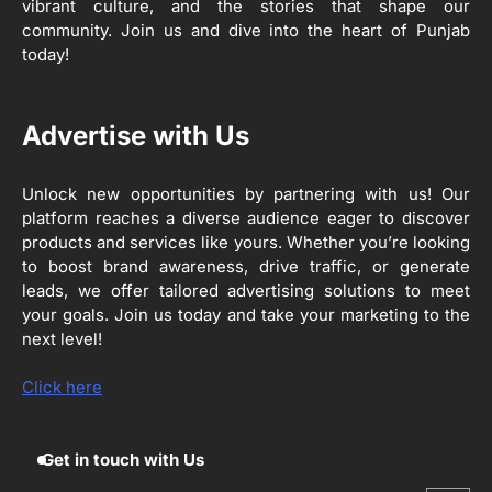
2
vibrant culture, and the stories that shape our
ਖੇਤੀਬਾੜੀ ਵਿਭਾਗ ਵੱਲੋਂ ‘ਮਿਸ਼ਨ ਫਾਰ ਕਾਟਨ
community. Join us and dive into the heart of Punjab
ਪ੍ਰੋਡਕਟੀਵਿਟੀ’ ਅਧੀਨ ਪਿੰਡ ਬਧਾਈ ਵਿਖੇ ‘ਖੇਤ
ਦਿਵਸ’ ਆਯੋਜਿਤ
today!
Editor
3
Advertise with Us
ਰਾਸ਼ਟਰੀ ਮਨੁੱਖੀ ਅਧਿਕਾਰ ਕਮਿਸ਼ਨ ਦੇ ਮੈਂਬਰ
ਪ੍ਰਿਯਾਂਕ ਕਾਨੂੰਨਗੋ ਵਲੋਂ ਬਰਨਾਲਾ ਵਿੱਚ ਵੱਖ-ਵੱਖ
ਸਕੀਮਾਂ ਦਾ ਜਾਇਜ਼ਾ
Editor
Unlock new opportunities by partnering with us! Our
platform reaches a diverse audience eager to discover
products and services like yours. Whether you’re looking
4
to boost brand awareness, drive traffic, or generate
ਹੁਸ਼ਿਆਰਪੁਰ ਜ਼ਿਲ੍ਹੇ ਵ‘ ਈ.ਐੱਫ. ਡਿਜੀਟਾਈਜ਼ੇਸ਼ਨ
ਦਾ ਕੰਮ 99.92 ਫੀਸਦੀ ਮੁਕੰਮਲ: ਜ਼ਿਲ੍ਹਾ ਚੋਣ
leads, we offer tailored advertising solutions to meet
ਅਫ਼ਸਰ
your goals. Join us today and take your marketing to the
Editor
next level!
ਮੋਦੀ ਜੀ ਪੁਲਿਸ ਦੇ ਦਮ ‘ਤੇ ਨੈਸ਼ਨਲ ਟਾਊਨਹਾਲ
5
ਅਗੇਂਸਟ ਈ-20 ਨੂੰ ਰੋਕਣ ਦੀ ਕੋਸ਼ਿਸ਼ ਕਰ ਰਹੇ
Click here
ਹਨ- ਕੇਜਰੀਵਾਲ
Editor
Get in touch with Us