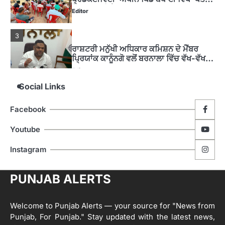
ਦਿਵਸ’ ਆਯੋਜਿਤ
Editor
3
ਰਾਸ਼ਟਰੀ ਮਨੁੱਖੀ ਅਧਿਕਾਰ ਕਮਿਸ਼ਨ ਦੇ ਮੈਂਬਰ
ਪ੍ਰਿਯਾਂਕ ਕਾਨੂੰਨਗੋ ਵਲੋਂ ਬਰਨਾਲਾ ਵਿੱਚ ਵੱਖ-ਵੱਖ
ਸਕੀਮਾਂ ਦਾ ਜਾਇਜ਼ਾ
Editor
Social Links
4
ਹੁਸ਼ਿਆਰਪੁਰ ਜ਼ਿਲ੍ਹੇ ਵ‘ ਈ.ਐੱਫ. ਡਿਜੀਟਾਈਜ਼ੇਸ਼ਨ
Facebook
ਦਾ ਕੰਮ 99.92 ਫੀਸਦੀ ਮੁਕੰਮਲ: ਜ਼ਿਲ੍ਹਾ ਚੋਣ
ਅਫ਼ਸਰ
Editor
Youtube
ਮੋਦੀ ਜੀ ਪੁਲਿਸ ਦੇ ਦਮ ‘ਤੇ ਨੈਸ਼ਨਲ ਟਾਊਨਹਾਲ
5
Instagram
ਅਗੇਂਸਟ ਈ-20 ਨੂੰ ਰੋਕਣ ਦੀ ਕੋਸ਼ਿਸ਼ ਕਰ ਰਹੇ
ਹਨ- ਕੇਜਰੀਵਾਲ
Editor
PUNJAB ALERTS
ਸ੍ਰੀ ਗੁਰੂ ਰਵਿਦਾਸ ਜੀ ਦੇ ਜੀਵਨ ਤੇ ਆਧਾਰਿਤ
1
ਡਾਕੂਮੈਂਟਰੀ ਨੇ ਪਿੰਡਾਂ ਵਿੱਚ ਜਗਾਈ ਜਾਗਰੂਕਤਾ
Welcome to Punjab Alerts — your source for "News from
Editor
Punjab, For Punjab." Stay updated with the latest news,