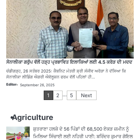
ਸੋਨਾਲੀਕਾ ਗਰੁੱਪ ਵੱਲੋਂ ਹੜ੍ਹ ਪ੍ਰਭਾਵਿਤ ਇਲਾਕਿਆਂ ਲਈ 4.5 ਕਰੋੜ ਦੀ ਮਦਦ
ਚੰਡੀਗੜ੍ਹ, 26 ਸਤੰਬਰ 2025: ਕੈਬਨਿਟ ਮੰਤਰੀ ਸ਼੍ਰੀ ਸੰਜੀਵ ਅਰੋੜਾ ਨੇ ਦੱਸਿਆ ਕਿ
ਸੋਨਾਲੀਕਾ ਲੀਡਿੰਗ ਐਗਰੀ ਐਵੋਲੂਸ਼ਨ ਫਰਮ ਵੱਲੋਂ ਪਹਿਲਾਂ ਹੀ…
Editor
September 26, 2025
Posts
…
1
2
5
Next
pagination
Agriculture
ਸ਼ੁਤਰਾਣਾ ਹਲਕੇ ਦੇ 56 ਪਿੰਡਾਂ ਦੀ 68,500 ਏਕੜ ਜ਼ਮੀਨ ਨੂੰ
ਮਿਲਿਆ ਸਿੰਚਾਈ ਲਈ ਨਹਿਰੀ ਪਾਣੀ: ਬਰਿੰਦਰ ਕੁਮਾਰ ਗੋਇਲ