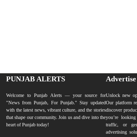
PUNJAB ALERTS
Advertise
Welcome to Punjab Alerts — your source for
Unlock new opp
"News from Punjab, For Punjab." Stay updated
Our platform re
with the latest news, vibrant culture, and the stories
discover produc
that shape our community. Join us and dive into the
you’re looking
heart of Punjab today!
traffic, or ge
advertising sol