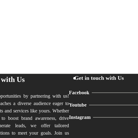
Get in touch with Us
 with Us
Facebook
ortunities by partnering with us!
aches a diverse audience eager to
Youtube
ts and services like yours. Whether
Instagram
 to boost brand awareness, drive
nerate leads, we offer tailored
utions to meet your goals. Join us