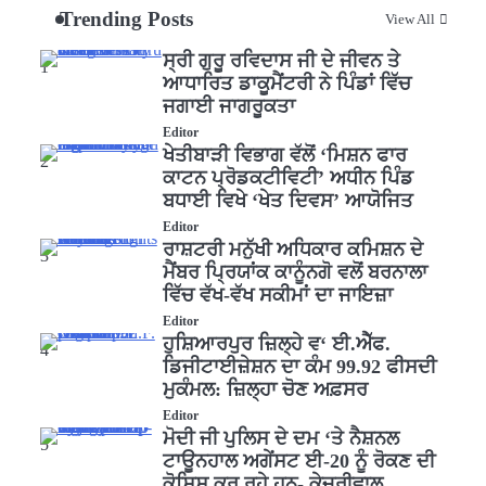
Trending Posts
View All
ਸ੍ਰੀ ਗੁਰੂ ਰਵਿਦਾਸ ਜੀ ਦੇ ਜੀਵਨ ਤੇ
1
ਆਧਾਰਿਤ ਡਾਕੂਮੈਂਟਰੀ ਨੇ ਪਿੰਡਾਂ ਵਿੱਚ
ਜਗਾਈ ਜਾਗਰੂਕਤਾ
Editor
ਖੇਤੀਬਾੜੀ ਵਿਭਾਗ ਵੱਲੋਂ ‘ਮਿਸ਼ਨ ਫਾਰ
2
ਕਾਟਨ ਪ੍ਰੋਡਕਟੀਵਿਟੀ’ ਅਧੀਨ ਪਿੰਡ
ਬਧਾਈ ਵਿਖੇ ‘ਖੇਤ ਦਿਵਸ’ ਆਯੋਜਿਤ
Editor
ਰਾਸ਼ਟਰੀ ਮਨੁੱਖੀ ਅਧਿਕਾਰ ਕਮਿਸ਼ਨ ਦੇ
3
ਮੈਂਬਰ ਪ੍ਰਿਯਾਂਕ ਕਾਨੂੰਨਗੋ ਵਲੋਂ ਬਰਨਾਲਾ
ਵਿੱਚ ਵੱਖ-ਵੱਖ ਸਕੀਮਾਂ ਦਾ ਜਾਇਜ਼ਾ
Editor
ਹੁਸ਼ਿਆਰਪੁਰ ਜ਼ਿਲ੍ਹੇ ਵ‘ ਈ.ਐੱਫ.
4
ਡਿਜੀਟਾਈਜ਼ੇਸ਼ਨ ਦਾ ਕੰਮ 99.92 ਫੀਸਦੀ
ਮੁਕੰਮਲ: ਜ਼ਿਲ੍ਹਾ ਚੋਣ ਅਫ਼ਸਰ
Editor
ਮੋਦੀ ਜੀ ਪੁਲਿਸ ਦੇ ਦਮ ‘ਤੇ ਨੈਸ਼ਨਲ
5
ਟਾਊਨਹਾਲ ਅਗੇਂਸਟ ਈ-20 ਨੂੰ ਰੋਕਣ ਦੀ
ਕੋਸ਼ਿਸ਼ ਕਰ ਰਹੇ ਹਨ- ਕੇਜਰੀਵਾਲ