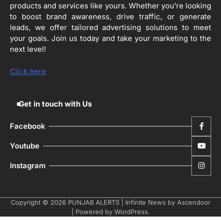
products and services like yours. Whether you’re looking
4
to boost brand awareness, drive traffic, or generate
ਹੁਸ਼ਿਆਰਪੁਰ ਜ਼ਿਲ੍ਹੇ ਵ‘ ਈ.ਐੱਫ. ਡਿਜੀਟਾਈਜ਼ੇਸ਼ਨ
ਦਾ ਕੰਮ 99.92 ਫੀਸਦੀ ਮੁਕੰਮਲ: ਜ਼ਿਲ੍ਹਾ ਚੋਣ
leads, we offer tailored advertising solutions to meet
ਅਫ਼ਸਰ
your goals. Join us today and take your marketing to the
Editor
next level!
ਮੋਦੀ ਜੀ ਪੁਲਿਸ ਦੇ ਦਮ ‘ਤੇ ਨੈਸ਼ਨਲ ਟਾਊਨਹਾਲ
5
ਅਗੇਂਸਟ ਈ-20 ਨੂੰ ਰੋਕਣ ਦੀ ਕੋਸ਼ਿਸ਼ ਕਰ ਰਹੇ
Click here
ਹਨ- ਕੇਜਰੀਵਾਲ
Editor
Get in touch with Us
Facebook
Youtube
Instagram
Copyright © 2026
PUNJAB ALERTS
| Infinite News by
Ascendoor
| Powered by
WordPress
.