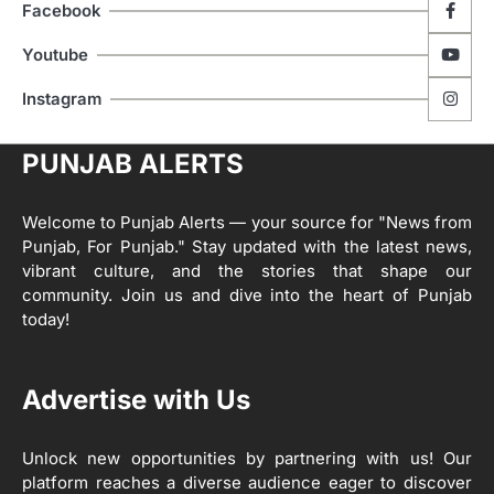
ਹੁਸ਼ਿਆਰਪੁਰ ਜ਼ਿਲ੍ਹੇ ਵ‘ ਈ.ਐੱਫ. ਡਿਜੀਟਾਈਜ਼ੇਸ਼ਨ
Facebook
ਦਾ ਕੰਮ 99.92 ਫੀਸਦੀ ਮੁਕੰਮਲ: ਜ਼ਿਲ੍ਹਾ ਚੋਣ
ਅਫ਼ਸਰ
Editor
Youtube
ਮੋਦੀ ਜੀ ਪੁਲਿਸ ਦੇ ਦਮ ‘ਤੇ ਨੈਸ਼ਨਲ ਟਾਊਨਹਾਲ
5
Instagram
ਅਗੇਂਸਟ ਈ-20 ਨੂੰ ਰੋਕਣ ਦੀ ਕੋਸ਼ਿਸ਼ ਕਰ ਰਹੇ
ਹਨ- ਕੇਜਰੀਵਾਲ
Editor
PUNJAB ALERTS
ਸ੍ਰੀ ਗੁਰੂ ਰਵਿਦਾਸ ਜੀ ਦੇ ਜੀਵਨ ਤੇ ਆਧਾਰਿਤ
1
ਡਾਕੂਮੈਂਟਰੀ ਨੇ ਪਿੰਡਾਂ ਵਿੱਚ ਜਗਾਈ ਜਾਗਰੂਕਤਾ
Welcome to Punjab Alerts — your source for "News from
Editor
Punjab, For Punjab." Stay updated with the latest news,
2
vibrant culture, and the stories that shape our
ਖੇਤੀਬਾੜੀ ਵਿਭਾਗ ਵੱਲੋਂ ‘ਮਿਸ਼ਨ ਫਾਰ ਕਾਟਨ
community. Join us and dive into the heart of Punjab
ਪ੍ਰੋਡਕਟੀਵਿਟੀ’ ਅਧੀਨ ਪਿੰਡ ਬਧਾਈ ਵਿਖੇ ‘ਖੇਤ
today!
ਦਿਵਸ’ ਆਯੋਜਿਤ
Editor
3
Advertise with Us
ਰਾਸ਼ਟਰੀ ਮਨੁੱਖੀ ਅਧਿਕਾਰ ਕਮਿਸ਼ਨ ਦੇ ਮੈਂਬਰ
ਪ੍ਰਿਯਾਂਕ ਕਾਨੂੰਨਗੋ ਵਲੋਂ ਬਰਨਾਲਾ ਵਿੱਚ ਵੱਖ-ਵੱਖ
ਸਕੀਮਾਂ ਦਾ ਜਾਇਜ਼ਾ
Unlock new opportunities by partnering with us! Our
Editor
platform reaches a diverse audience eager to discover