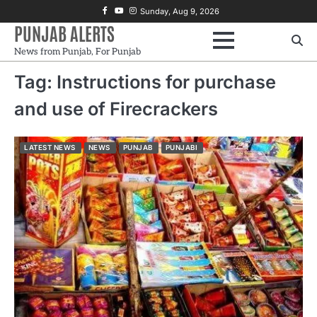
Skip
Facebook
Youtube
Instagram
Sunday, Aug 9, 2026
to
PUNJAB ALERTS
content
News from Punjab, For Punjab
Tag:
Instructions for purchase
and use of Firecrackers
LATEST NEWS
NEWS
PUNJAB
PUNJABI