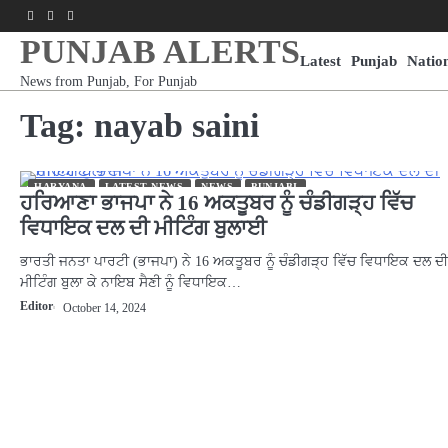
Skip
Facebook
Youtube
Instagram
to
PUNJAB ALERTS
content
Latest
Punjab
Natio
News from Punjab, For Punjab
Tag:
nayab saini
HARYANA
LATEST NEWS
NEWS
PUNJABI
ਹਰਿਆਣਾ ਭਾਜਪਾ ਨੇ 16 ਅਕਤੂਬਰ ਨੂੰ ਚੰਡੀਗੜ੍ਹ ਵਿੱਚ
ਵਿਧਾਇਕ ਦਲ ਦੀ ਮੀਟਿੰਗ ਬੁਲਾਈ
ਭਾਰਤੀ ਜਨਤਾ ਪਾਰਟੀ (ਭਾਜਪਾ) ਨੇ 16 ਅਕਤੂਬਰ ਨੂੰ ਚੰਡੀਗੜ੍ਹ ਵਿੱਚ ਵਿਧਾਇਕ ਦਲ ਦੀ
ਮੀਟਿੰਗ ਬੁਲਾ ਕੇ ਨਾਇਬ ਸੈਣੀ ਨੂੰ ਵਿਧਾਇਕ…
Editor
October 14, 2024