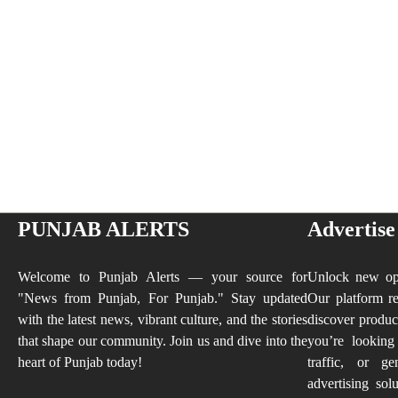
PUNJAB ALERTS
Advertise
Welcome to Punjab Alerts — your source for
Unlock new opp
"News from Punjab, For Punjab." Stay updated
Our platform re
with the latest news, vibrant culture, and the stories
discover produc
that shape our community. Join us and dive into the
you’re looking
heart of Punjab today!
traffic, or ge
advertising sol