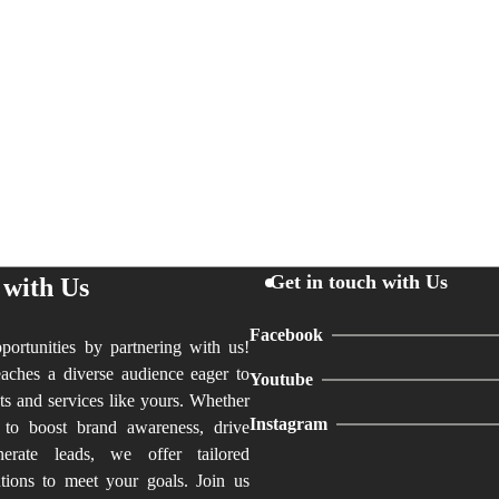
Get in touch with Us
 with Us
Facebook
ortunities by partnering with us!
aches a diverse audience eager to
Youtube
ts and services like yours. Whether
Instagram
 to boost brand awareness, drive
nerate leads, we offer tailored
utions to meet your goals. Join us