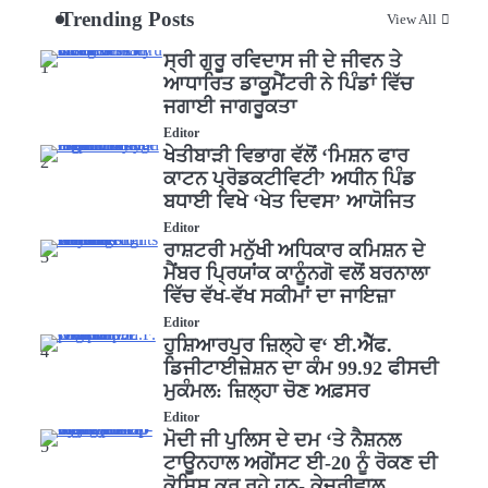
Trending Posts
View All
ਸ੍ਰੀ ਗੁਰੂ ਰਵਿਦਾਸ ਜੀ ਦੇ ਜੀਵਨ ਤੇ
1
ਆਧਾਰਿਤ ਡਾਕੂਮੈਂਟਰੀ ਨੇ ਪਿੰਡਾਂ ਵਿੱਚ
ਜਗਾਈ ਜਾਗਰੂਕਤਾ
Editor
ਖੇਤੀਬਾੜੀ ਵਿਭਾਗ ਵੱਲੋਂ ‘ਮਿਸ਼ਨ ਫਾਰ
2
ਕਾਟਨ ਪ੍ਰੋਡਕਟੀਵਿਟੀ’ ਅਧੀਨ ਪਿੰਡ
ਬਧਾਈ ਵਿਖੇ ‘ਖੇਤ ਦਿਵਸ’ ਆਯੋਜਿਤ
Editor
ਰਾਸ਼ਟਰੀ ਮਨੁੱਖੀ ਅਧਿਕਾਰ ਕਮਿਸ਼ਨ ਦੇ
3
ਮੈਂਬਰ ਪ੍ਰਿਯਾਂਕ ਕਾਨੂੰਨਗੋ ਵਲੋਂ ਬਰਨਾਲਾ
ਵਿੱਚ ਵੱਖ-ਵੱਖ ਸਕੀਮਾਂ ਦਾ ਜਾਇਜ਼ਾ
Editor
ਹੁਸ਼ਿਆਰਪੁਰ ਜ਼ਿਲ੍ਹੇ ਵ‘ ਈ.ਐੱਫ.
4
ਡਿਜੀਟਾਈਜ਼ੇਸ਼ਨ ਦਾ ਕੰਮ 99.92 ਫੀਸਦੀ
ਮੁਕੰਮਲ: ਜ਼ਿਲ੍ਹਾ ਚੋਣ ਅਫ਼ਸਰ
Editor
ਮੋਦੀ ਜੀ ਪੁਲਿਸ ਦੇ ਦਮ ‘ਤੇ ਨੈਸ਼ਨਲ
5
ਟਾਊਨਹਾਲ ਅਗੇਂਸਟ ਈ-20 ਨੂੰ ਰੋਕਣ ਦੀ
ਕੋਸ਼ਿਸ਼ ਕਰ ਰਹੇ ਹਨ- ਕੇਜਰੀਵਾਲ