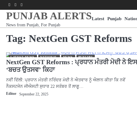
Skip
Facebook
Youtube
Instagram
to
PUNJAB ALERTS
content
Latest
Punjab
Natio
News from Punjab, For Punjab
Tag:
NextGen GST Reforms
LATEST NEWS
NATIONAL
NEWS
PUNJABI
NextGen GST Reforms : ਪ੍ਰਧਾਨ ਮੰਤਰੀ ਮੋਦੀ ਨੇ ਇਸਨ
‘ਬਚਤ ਉਤਸਵ’ ਕਿਹਾ
ਨਵੀਂ ਦਿੱਲੀ: ਪ੍ਰਧਾਨ ਮੰਤਰੀ ਨਰਿੰਦਰ ਮੋਦੀ ਨੇ ਐਤਵਾਰ ਨੂੰ ਐਲਾਨ ਕੀਤਾ ਕਿ ਨਵੇਂ
ਨੈਕਸਟਜੇਨ ਜੀਐਸਟੀ ਸੁਧਾਰ 22 ਸਤੰਬਰ ਤੋਂ ਲਾਗੂ…
Editor
September 22, 2025