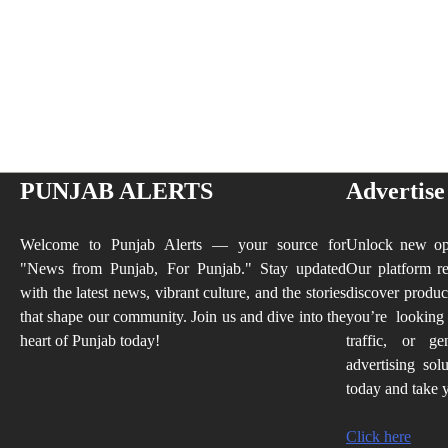
PUNJAB ALERTS
Advertise
Welcome to Punjab Alerts — your source for
Unlock new opp
"News from Punjab, For Punjab." Stay updated
Our platform re
with the latest news, vibrant culture, and the stories
discover produc
that shape our community. Join us and dive into the
you’re looking
heart of Punjab today!
traffic, or ge
advertising sol
today and take y
Click here