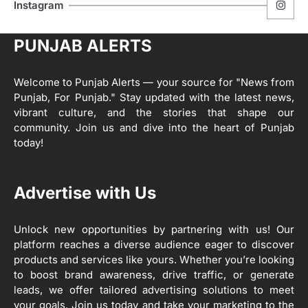
ਮੋਦੀ ਜੀ ਪੁਲਿਸ ਦੇ ਦਮ ‘ਤੇ ਨੈਸ਼ਨਲ ਟਾਊਨਹਾਲ
5
Instagram
ਅਗੇਂਸਟ ਈ-20 ਨੂੰ ਰੋਕਣ ਦੀ ਕੋਸ਼ਿਸ਼ ਕਰ ਰਹੇ
ਹਨ- ਕੇਜਰੀਵਾਲ
Editor
PUNJAB ALERTS
ਸ੍ਰੀ ਗੁਰੂ ਰਵਿਦਾਸ ਜੀ ਦੇ ਜੀਵਨ ਤੇ ਆਧਾਰਿਤ
1
ਡਾਕੂਮੈਂਟਰੀ ਨੇ ਪਿੰਡਾਂ ਵਿੱਚ ਜਗਾਈ ਜਾਗਰੂਕਤਾ
Welcome to Punjab Alerts — your source for "News from
Editor
Punjab, For Punjab." Stay updated with the latest news,
2
vibrant culture, and the stories that shape our
ਖੇਤੀਬਾੜੀ ਵਿਭਾਗ ਵੱਲੋਂ ‘ਮਿਸ਼ਨ ਫਾਰ ਕਾਟਨ
community. Join us and dive into the heart of Punjab
ਪ੍ਰੋਡਕਟੀਵਿਟੀ’ ਅਧੀਨ ਪਿੰਡ ਬਧਾਈ ਵਿਖੇ ‘ਖੇਤ
today!
ਦਿਵਸ’ ਆਯੋਜਿਤ
Editor
3
Advertise with Us
ਰਾਸ਼ਟਰੀ ਮਨੁੱਖੀ ਅਧਿਕਾਰ ਕਮਿਸ਼ਨ ਦੇ ਮੈਂਬਰ
ਪ੍ਰਿਯਾਂਕ ਕਾਨੂੰਨਗੋ ਵਲੋਂ ਬਰਨਾਲਾ ਵਿੱਚ ਵੱਖ-ਵੱਖ
ਸਕੀਮਾਂ ਦਾ ਜਾਇਜ਼ਾ
Unlock new opportunities by partnering with us! Our
Editor
platform reaches a diverse audience eager to discover
products and services like yours. Whether you’re looking
4
to boost brand awareness, drive traffic, or generate
ਹੁਸ਼ਿਆਰਪੁਰ ਜ਼ਿਲ੍ਹੇ ਵ‘ ਈ.ਐੱਫ. ਡਿਜੀਟਾਈਜ਼ੇਸ਼ਨ
ਦਾ ਕੰਮ 99.92 ਫੀਸਦੀ ਮੁਕੰਮਲ: ਜ਼ਿਲ੍ਹਾ ਚੋਣ
leads, we offer tailored advertising solutions to meet
ਅਫ਼ਸਰ
your goals. Join us today and take your marketing to the
Editor