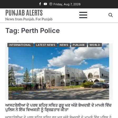
Skip
Facebook
Youtube
Instagram
Friday, Aug 7, 2026
to
PUNJAB ALERTS
content
News from Punjab, For Punjab
Tag:
Perth Police
INTERNATIONAL
LATEST NEWS
NEWS
PUNJABI
WORLD
ਆਸਟਰੇਲੀਆ ਦੇ ਪਰਥ ਸ਼ਹਿਰ ਸਥਿਤ ਗੁਰੂ ਘਰ ਅੱਗੇ ਬੇਅਦਬੀ ਦੇ ਮਾਮਲੇ ਵਿੱਚ
ਪੁਲਿਸ ਨੇ ਇੱਕ ਵਿਅਕਤੀ ਨੂੰ ਗ੍ਰਿਫ਼ਤਾਰ ਕੀਤਾ
ਆਸਟਰੇਲੀਆ ਦੇ ਪਰਥ ਸ਼ਹਿਰ ਸਥਿਤ ਗੁਰੂ ਘਰ ਅੱਗੇ ਬੇਅਦਬੀ ਦੇ ਮਾਮਲੇ ਵਿੱਚ ਪੁਲਿਸ ਨੇ