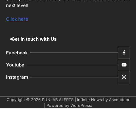
next level!
ਮੋਦੀ ਜੀ ਪੁਲਿਸ ਦੇ ਦਮ ‘ਤੇ ਨੈਸ਼ਨਲ ਟਾਊਨਹਾਲ
5
ਅਗੇਂਸਟ ਈ-20 ਨੂੰ ਰੋਕਣ ਦੀ ਕੋਸ਼ਿਸ਼ ਕਰ ਰਹੇ
Click here
ਹਨ- ਕੇਜਰੀਵਾਲ
Editor
Get in touch with Us
Facebook
Youtube
Instagram
Copyright © 2026
PUNJAB ALERTS
| Infinite News by
Ascendoor
| Powered by
WordPress
.