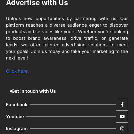
Advertise with Us
ਰਾਸ਼ਟਰੀ ਮਨੁੱਖੀ ਅਧਿਕਾਰ ਕਮਿਸ਼ਨ ਦੇ ਮੈਂਬਰ
ਪ੍ਰਿਯਾਂਕ ਕਾਨੂੰਨਗੋ ਵਲੋਂ ਬਰਨਾਲਾ ਵਿੱਚ ਵੱਖ-ਵੱਖ
ਸਕੀਮਾਂ ਦਾ ਜਾਇਜ਼ਾ
Unlock new opportunities by partnering with us! Our
Editor
platform reaches a diverse audience eager to discover
products and services like yours. Whether you’re looking
4
to boost brand awareness, drive traffic, or generate
ਹੁਸ਼ਿਆਰਪੁਰ ਜ਼ਿਲ੍ਹੇ ਵ‘ ਈ.ਐੱਫ. ਡਿਜੀਟਾਈਜ਼ੇਸ਼ਨ
ਦਾ ਕੰਮ 99.92 ਫੀਸਦੀ ਮੁਕੰਮਲ: ਜ਼ਿਲ੍ਹਾ ਚੋਣ
leads, we offer tailored advertising solutions to meet
ਅਫ਼ਸਰ
your goals. Join us today and take your marketing to the
Editor
next level!
ਮੋਦੀ ਜੀ ਪੁਲਿਸ ਦੇ ਦਮ ‘ਤੇ ਨੈਸ਼ਨਲ ਟਾਊਨਹਾਲ
5
ਅਗੇਂਸਟ ਈ-20 ਨੂੰ ਰੋਕਣ ਦੀ ਕੋਸ਼ਿਸ਼ ਕਰ ਰਹੇ
Click here
ਹਨ- ਕੇਜਰੀਵਾਲ
Editor
Get in touch with Us
Facebook
Youtube
Instagram