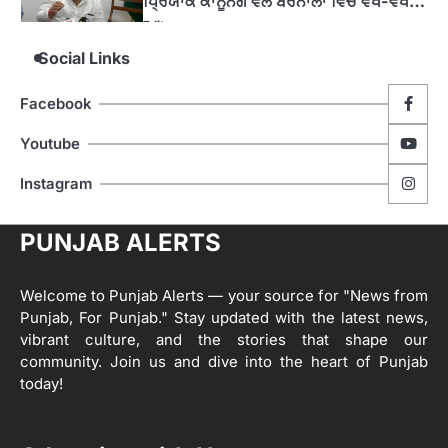
ਪ੍ਰਿਯਾਂਕ ਕਾਨੂੰਨਗੋ ਵਲੋਂ ਬਰਨਾਲਾ ਵਿੱਚ ਵੱਖ-ਵੱਖ
ਸਕੀਮਾਂ ਦਾ ਜਾਇਜ਼ਾ
Editor
Social Links
4
ਹੁਸ਼ਿਆਰਪੁਰ ਜ਼ਿਲ੍ਹੇ ਵ‘ ਈ.ਐੱਫ. ਡਿਜੀਟਾਈਜ਼ੇਸ਼ਨ
Facebook
ਦਾ ਕੰਮ 99.92 ਫੀਸਦੀ ਮੁਕੰਮਲ: ਜ਼ਿਲ੍ਹਾ ਚੋਣ
ਅਫ਼ਸਰ
Editor
Youtube
ਮੋਦੀ ਜੀ ਪੁਲਿਸ ਦੇ ਦਮ ‘ਤੇ ਨੈਸ਼ਨਲ ਟਾਊਨਹਾਲ
5
Instagram
ਅਗੇਂਸਟ ਈ-20 ਨੂੰ ਰੋਕਣ ਦੀ ਕੋਸ਼ਿਸ਼ ਕਰ ਰਹੇ
ਹਨ- ਕੇਜਰੀਵਾਲ
Editor
PUNJAB ALERTS
ਸ੍ਰੀ ਗੁਰੂ ਰਵਿਦਾਸ ਜੀ ਦੇ ਜੀਵਨ ਤੇ ਆਧਾਰਿਤ
1
ਡਾਕੂਮੈਂਟਰੀ ਨੇ ਪਿੰਡਾਂ ਵਿੱਚ ਜਗਾਈ ਜਾਗਰੂਕਤਾ
Welcome to Punjab Alerts — your source for "News from
Editor
Punjab, For Punjab." Stay updated with the latest news,
2
vibrant culture, and the stories that shape our
ਖੇਤੀਬਾੜੀ ਵਿਭਾਗ ਵੱਲੋਂ ‘ਮਿਸ਼ਨ ਫਾਰ ਕਾਟਨ
community. Join us and dive into the heart of Punjab
ਪ੍ਰੋਡਕਟੀਵਿਟੀ’ ਅਧੀਨ ਪਿੰਡ ਬਧਾਈ ਵਿਖੇ ‘ਖੇਤ
today!
ਦਿਵਸ’ ਆਯੋਜਿਤ
Editor
3