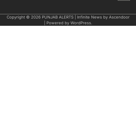
Copyright © 2026
PUNJAB ALERTS
| Infinite News by
Ascendoor
| Powered by
WordPress
.