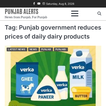
Skip
Facebook
Youtube
Instagram
Saturday, Aug 8, 2026
to
PUNJAB ALERTS
content
News from Punjab, For Punjab
Tag:
Punjab government reduces
prices of daily dairy products
LATEST NEWS
NEWS
PUNJAB
PUNJABI