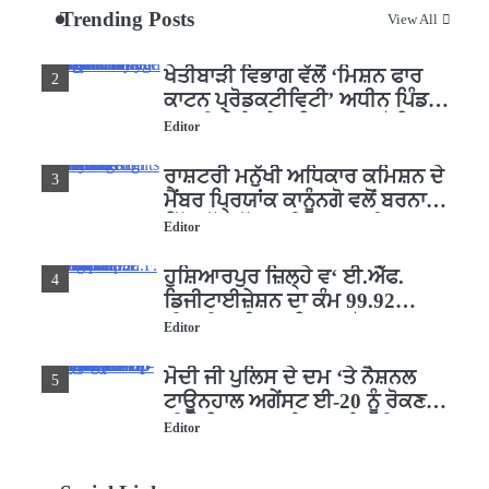
Trending Posts
View All
ਜਗਾਈ ਜਾਗਰੂਕਤਾ
Editor
ਖੇਤੀਬਾੜੀ ਵਿਭਾਗ ਵੱਲੋਂ ‘ਮਿਸ਼ਨ ਫਾਰ
2
ਕਾਟਨ ਪ੍ਰੋਡਕਟੀਵਿਟੀ’ ਅਧੀਨ ਪਿੰਡ
ਬਧਾਈ ਵਿਖੇ ‘ਖੇਤ ਦਿਵਸ’ ਆਯੋਜਿਤ
Editor
ਰਾਸ਼ਟਰੀ ਮਨੁੱਖੀ ਅਧਿਕਾਰ ਕਮਿਸ਼ਨ ਦੇ
3
ਮੈਂਬਰ ਪ੍ਰਿਯਾਂਕ ਕਾਨੂੰਨਗੋ ਵਲੋਂ ਬਰਨਾਲਾ
ਵਿੱਚ ਵੱਖ-ਵੱਖ ਸਕੀਮਾਂ ਦਾ ਜਾਇਜ਼ਾ
Editor
ਹੁਸ਼ਿਆਰਪੁਰ ਜ਼ਿਲ੍ਹੇ ਵ‘ ਈ.ਐੱਫ.
4
ਡਿਜੀਟਾਈਜ਼ੇਸ਼ਨ ਦਾ ਕੰਮ 99.92
ਫੀਸਦੀ ਮੁਕੰਮਲ: ਜ਼ਿਲ੍ਹਾ ਚੋਣ ਅਫ਼ਸਰ
Editor
ਮੋਦੀ ਜੀ ਪੁਲਿਸ ਦੇ ਦਮ ‘ਤੇ ਨੈਸ਼ਨਲ
5
ਟਾਊਨਹਾਲ ਅਗੇਂਸਟ ਈ-20 ਨੂੰ ਰੋਕਣ
ਦੀ ਕੋਸ਼ਿਸ਼ ਕਰ ਰਹੇ ਹਨ- ਕੇਜਰੀਵਾਲ
Editor
ਸ੍ਰੀ ਗੁਰੂ ਰਵਿਦਾਸ ਜੀ ਦੇ ਜੀਵਨ ਤੇ
1