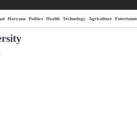
nal
Haryana
Politics
Health
Technology
Agriculture
Entertain
rsity