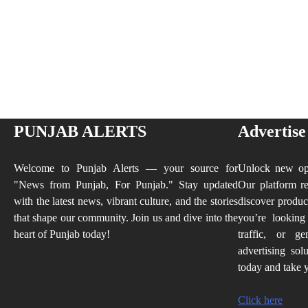
PUNJAB ALERTS
Advertise
Welcome to Punjab Alerts — your source for
Unlock new opp
"News from Punjab, For Punjab." Stay updated
Our platform re
with the latest news, vibrant culture, and the stories
discover produc
that shape our community. Join us and dive into the
you’re looking
heart of Punjab today!
traffic, or ge
advertising sol
today and take y
Click here