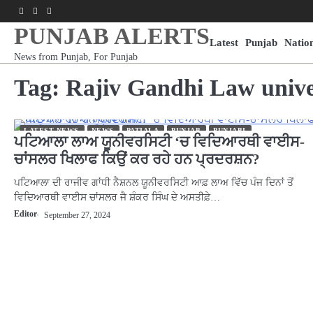
Skip
Facebook
Youtube
Instagram
to
PUNJAB ALERTS
content
Latest
Punjab
Natio
News from Punjab, For Punjab
Tag:
Rajiv Gandhi Law unive
LATEST NEWS
NEWS
PATIALA
PUNJAB
PUNJABI
ਪਟਿਆਲਾ ਲਾਅ ਯੂਨੀਵਰਸਿਟੀ ‘ਚ ਵਿਦਿਆਰਥੀ ਵਾਈਸ-
ਚਾਂਸਲਰ ਖਿਲਾਫ ਕਿਉਂ ਕਰ ਰਹੇ ਹਨ ਪ੍ਰਦਰਸ਼ਨ?
ਪਟਿਆਲਾ ਦੀ ਰਾਜੀਵ ਗਾਂਧੀ ਨੈਸ਼ਨਲ ਯੂਨੀਵਰਸਿਟੀ ਆਫ਼ ਲਾਅ ਵਿੱਚ ਪੰਜ ਦਿਨਾਂ ਤੋਂ
ਵਿਦਿਆਰਥੀ ਵਾਈਸ ਚਾਂਸਲਰ ਜੈ ਸ਼ੰਕਰ ਸਿੰਘ ਦੇ ਅਸਤੀਫ਼ੇ…
Editor
September 27, 2024