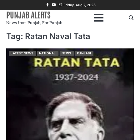
Skip
Facebook
Youtube
Instagram
Friday, Aug 7, 2026
to
PUNJAB ALERTS
content
News from Punjab, For Punjab
Tag:
Ratan Naval Tata
LATEST NEWS
NATIONAL
NEWS
PUNJABI