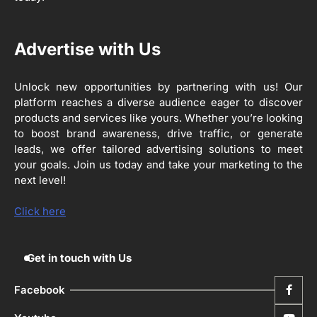
Editor
3
Advertise with Us
ਰਾਸ਼ਟਰੀ ਮਨੁੱਖੀ ਅਧਿਕਾਰ ਕਮਿਸ਼ਨ ਦੇ ਮੈਂਬਰ
ਪ੍ਰਿਯਾਂਕ ਕਾਨੂੰਨਗੋ ਵਲੋਂ ਬਰਨਾਲਾ ਵਿੱਚ ਵੱਖ-ਵੱਖ
ਸਕੀਮਾਂ ਦਾ ਜਾਇਜ਼ਾ
Unlock new opportunities by partnering with us! Our
Editor
platform reaches a diverse audience eager to discover
products and services like yours. Whether you’re looking
4
to boost brand awareness, drive traffic, or generate
ਹੁਸ਼ਿਆਰਪੁਰ ਜ਼ਿਲ੍ਹੇ ਵ‘ ਈ.ਐੱਫ. ਡਿਜੀਟਾਈਜ਼ੇਸ਼ਨ
ਦਾ ਕੰਮ 99.92 ਫੀਸਦੀ ਮੁਕੰਮਲ: ਜ਼ਿਲ੍ਹਾ ਚੋਣ
leads, we offer tailored advertising solutions to meet
ਅਫ਼ਸਰ
your goals. Join us today and take your marketing to the
Editor
next level!
ਮੋਦੀ ਜੀ ਪੁਲਿਸ ਦੇ ਦਮ ‘ਤੇ ਨੈਸ਼ਨਲ ਟਾਊਨਹਾਲ
5
ਅਗੇਂਸਟ ਈ-20 ਨੂੰ ਰੋਕਣ ਦੀ ਕੋਸ਼ਿਸ਼ ਕਰ ਰਹੇ
Click here
ਹਨ- ਕੇਜਰੀਵਾਲ
Editor
Get in touch with Us
Facebook