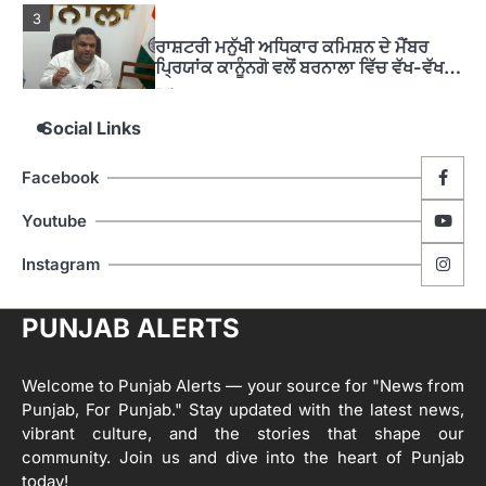
3
ਰਾਸ਼ਟਰੀ ਮਨੁੱਖੀ ਅਧਿਕਾਰ ਕਮਿਸ਼ਨ ਦੇ ਮੈਂਬਰ
ਪ੍ਰਿਯਾਂਕ ਕਾਨੂੰਨਗੋ ਵਲੋਂ ਬਰਨਾਲਾ ਵਿੱਚ ਵੱਖ-ਵੱਖ
ਸਕੀਮਾਂ ਦਾ ਜਾਇਜ਼ਾ
Editor
Social Links
4
ਹੁਸ਼ਿਆਰਪੁਰ ਜ਼ਿਲ੍ਹੇ ਵ‘ ਈ.ਐੱਫ. ਡਿਜੀਟਾਈਜ਼ੇਸ਼ਨ
Facebook
ਦਾ ਕੰਮ 99.92 ਫੀਸਦੀ ਮੁਕੰਮਲ: ਜ਼ਿਲ੍ਹਾ ਚੋਣ
ਅਫ਼ਸਰ
Editor
Youtube
ਮੋਦੀ ਜੀ ਪੁਲਿਸ ਦੇ ਦਮ ‘ਤੇ ਨੈਸ਼ਨਲ ਟਾਊਨਹਾਲ
5
Instagram
ਅਗੇਂਸਟ ਈ-20 ਨੂੰ ਰੋਕਣ ਦੀ ਕੋਸ਼ਿਸ਼ ਕਰ ਰਹੇ
ਹਨ- ਕੇਜਰੀਵਾਲ
Editor
PUNJAB ALERTS
ਸ੍ਰੀ ਗੁਰੂ ਰਵਿਦਾਸ ਜੀ ਦੇ ਜੀਵਨ ਤੇ ਆਧਾਰਿਤ
1
ਡਾਕੂਮੈਂਟਰੀ ਨੇ ਪਿੰਡਾਂ ਵਿੱਚ ਜਗਾਈ ਜਾਗਰੂਕਤਾ
Welcome to Punjab Alerts — your source for "News from
Editor
Punjab, For Punjab." Stay updated with the latest news,
2
vibrant culture, and the stories that shape our
ਖੇਤੀਬਾੜੀ ਵਿਭਾਗ ਵੱਲੋਂ ‘ਮਿਸ਼ਨ ਫਾਰ ਕਾਟਨ
community. Join us and dive into the heart of Punjab
ਪ੍ਰੋਡਕਟੀਵਿਟੀ’ ਅਧੀਨ ਪਿੰਡ ਬਧਾਈ ਵਿਖੇ ‘ਖੇਤ
today!
ਦਿਵਸ’ ਆਯੋਜਿਤ