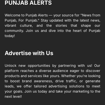
PUNJAB ALERTS
ਸ੍ਰੀ ਗੁਰੂ ਰਵਿਦਾਸ ਜੀ ਦੇ ਜੀਵਨ ਤੇ ਆਧਾਰਿਤ
1
ਡਾਕੂਮੈਂਟਰੀ ਨੇ ਪਿੰਡਾਂ ਵਿੱਚ ਜਗਾਈ ਜਾਗਰੂਕਤਾ
Welcome to Punjab Alerts — your source for "News from
Editor
Punjab, For Punjab." Stay updated with the latest news,
2
vibrant culture, and the stories that shape our
ਖੇਤੀਬਾੜੀ ਵਿਭਾਗ ਵੱਲੋਂ ‘ਮਿਸ਼ਨ ਫਾਰ ਕਾਟਨ
community. Join us and dive into the heart of Punjab
ਪ੍ਰੋਡਕਟੀਵਿਟੀ’ ਅਧੀਨ ਪਿੰਡ ਬਧਾਈ ਵਿਖੇ ‘ਖੇਤ
today!
ਦਿਵਸ’ ਆਯੋਜਿਤ
Editor
3
Advertise with Us
ਰਾਸ਼ਟਰੀ ਮਨੁੱਖੀ ਅਧਿਕਾਰ ਕਮਿਸ਼ਨ ਦੇ ਮੈਂਬਰ
ਪ੍ਰਿਯਾਂਕ ਕਾਨੂੰਨਗੋ ਵਲੋਂ ਬਰਨਾਲਾ ਵਿੱਚ ਵੱਖ-ਵੱਖ
ਸਕੀਮਾਂ ਦਾ ਜਾਇਜ਼ਾ
Unlock new opportunities by partnering with us! Our
Editor
platform reaches a diverse audience eager to discover
products and services like yours. Whether you’re looking
4
to boost brand awareness, drive traffic, or generate
ਹੁਸ਼ਿਆਰਪੁਰ ਜ਼ਿਲ੍ਹੇ ਵ‘ ਈ.ਐੱਫ. ਡਿਜੀਟਾਈਜ਼ੇਸ਼ਨ
ਦਾ ਕੰਮ 99.92 ਫੀਸਦੀ ਮੁਕੰਮਲ: ਜ਼ਿਲ੍ਹਾ ਚੋਣ
leads, we offer tailored advertising solutions to meet
ਅਫ਼ਸਰ
your goals. Join us today and take your marketing to the
Editor
next level!
ਮੋਦੀ ਜੀ ਪੁਲਿਸ ਦੇ ਦਮ ‘ਤੇ ਨੈਸ਼ਨਲ ਟਾਊਨਹਾਲ
5