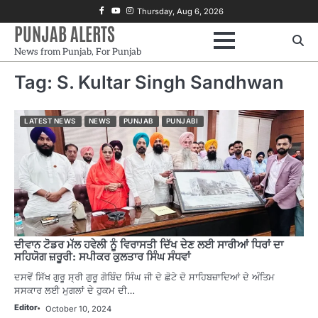
Skip
Facebook
Youtube
Instagram
Thursday, Aug 6, 2026
to
PUNJAB ALERTS
content
News from Punjab, For Punjab
Tag:
S. Kultar Singh Sandhwan
LATEST NEWS
NEWS
PUNJAB
PUNJABI
ਦੀਵਾਨ ਟੋਡਰ ਮੱਲ ਹਵੇਲੀ ਨੂੰ ਵਿਰਾਸਤੀ ਦਿੱਖ ਦੇਣ ਲਈ ਸਾਰੀਆਂ ਧਿਰਾਂ ਦਾ
ਸਹਿਯੋਗ ਜ਼ਰੂਰੀ: ਸਪੀਕਰ ਕੁਲਤਾਰ ਸਿੰਘ ਸੰਧਵਾਂ
ਦਸਵੇਂ ਸਿੱਖ ਗੁਰੂ ਸ੍ਰੀ ਗੁਰੂ ਗੋਬਿੰਦ ਸਿੰਘ ਜੀ ਦੇ ਛੋਟੇ ਦੋ ਸਾਹਿਬਜ਼ਾਦਿਆਂ ਦੇ ਅੰਤਿਮ
ਸਸਕਾਰ ਲਈ ਮੁਗਲਾਂ ਦੇ ਹੁਕਮ ਦੀ…
Editor
October 10, 2024