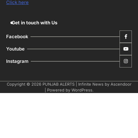
ਅਗੇਂਸਟ ਈ-20 ਨੂੰ ਰੋਕਣ ਦੀ ਕੋਸ਼ਿਸ਼ ਕਰ ਰਹੇ
Click here
ਹਨ- ਕੇਜਰੀਵਾਲ
Editor
Get in touch with Us
Facebook
Youtube
Instagram
Copyright © 2026
PUNJAB ALERTS
| Infinite News by
Ascendoor
| Powered by
WordPress
.