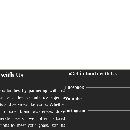
Get in touch with Us
 with Us
Facebook
ortunities by partnering with us!
aches a diverse audience eager to
Youtube
ts and services like yours. Whether
Instagram
 to boost brand awareness, drive
nerate leads, we offer tailored
utions to meet your goals. Join us