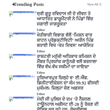
Trending Posts
View All
ਸ੍ਰੀ ਗੁਰੂ ਰਵਿਦਾਸ ਜੀ ਦੇ ਜੀਵਨ ਤੇ
1
ਆਧਾਰਿਤ ਡਾਕੂਮੈਂਟਰੀ ਨੇ ਪਿੰਡਾਂ ਵਿੱਚ
ਜਗਾਈ ਜਾਗਰੂਕਤਾ
Editor
ਖੇਤੀਬਾੜੀ ਵਿਭਾਗ ਵੱਲੋਂ ‘ਮਿਸ਼ਨ ਫਾਰ
2
ਕਾਟਨ ਪ੍ਰੋਡਕਟੀਵਿਟੀ’ ਅਧੀਨ ਪਿੰਡ
ਬਧਾਈ ਵਿਖੇ ‘ਖੇਤ ਦਿਵਸ’ ਆਯੋਜਿਤ
Editor
ਰਾਸ਼ਟਰੀ ਮਨੁੱਖੀ ਅਧਿਕਾਰ ਕਮਿਸ਼ਨ ਦੇ
3
ਮੈਂਬਰ ਪ੍ਰਿਯਾਂਕ ਕਾਨੂੰਨਗੋ ਵਲੋਂ ਬਰਨਾਲਾ
ਵਿੱਚ ਵੱਖ-ਵੱਖ ਸਕੀਮਾਂ ਦਾ ਜਾਇਜ਼ਾ
Editor
ਹੁਸ਼ਿਆਰਪੁਰ ਜ਼ਿਲ੍ਹੇ ਵ‘ ਈ.ਐੱਫ.
4
ਡਿਜੀਟਾਈਜ਼ੇਸ਼ਨ ਦਾ ਕੰਮ 99.92 ਫੀਸਦੀ
ਮੁਕੰਮਲ: ਜ਼ਿਲ੍ਹਾ ਚੋਣ ਅਫ਼ਸਰ
Editor
ਮੋਦੀ ਜੀ ਪੁਲਿਸ ਦੇ ਦਮ ‘ਤੇ ਨੈਸ਼ਨਲ
5
ਟਾਊਨਹਾਲ ਅਗੇਂਸਟ ਈ-20 ਨੂੰ ਰੋਕਣ ਦੀ
ਕੋਸ਼ਿਸ਼ ਕਰ ਰਹੇ ਹਨ- ਕੇਜਰੀਵਾਲ