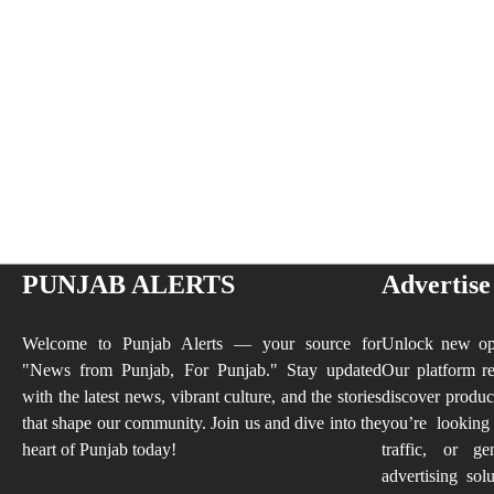
PUNJAB ALERTS
Advertise
Welcome to Punjab Alerts — your source for
Unlock new opp
"News from Punjab, For Punjab." Stay updated
Our platform re
with the latest news, vibrant culture, and the stories
discover produc
that shape our community. Join us and dive into the
you’re looking
heart of Punjab today!
traffic, or ge
advertising sol