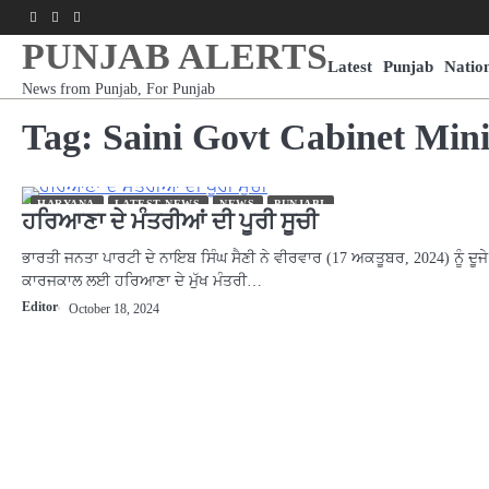
Skip
Facebook
Youtube
Instagram
to
PUNJAB ALERTS
content
Latest
Punjab
Natio
News from Punjab, For Punjab
Tag:
Saini Govt Cabinet Mini
HARYANA
LATEST NEWS
NEWS
PUNJABI
ਹਰਿਆਣਾ ਦੇ ਮੰਤਰੀਆਂ ਦੀ ਪੂਰੀ ਸੂਚੀ
ਭਾਰਤੀ ਜਨਤਾ ਪਾਰਟੀ ਦੇ ਨਾਇਬ ਸਿੰਘ ਸੈਣੀ ਨੇ ਵੀਰਵਾਰ (17 ਅਕਤੂਬਰ, 2024) ਨੂੰ ਦੂਜੇ
ਕਾਰਜਕਾਲ ਲਈ ਹਰਿਆਣਾ ਦੇ ਮੁੱਖ ਮੰਤਰੀ…
Editor
October 18, 2024