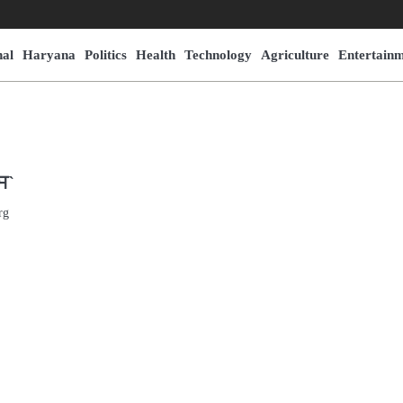
nal
Haryana
Politics
Health
Technology
Agriculture
Entertain
ਸ`
rg