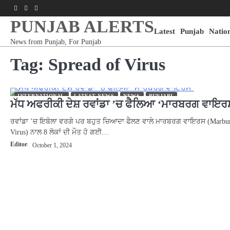
Skip
Facebook
Youtube
Instagram
to
PUNJAB ALERTS
content
Latest
Punjab
Natio
News from Punjab, For Punjab
Tag:
Spread of Virus
INTERNATIONAL
LATEST NEWS
NEWS
PUNJABI
ਮੱਧ ਅਫਰੀਕੀ ਦੇਸ਼ ਰਵਾਂਡਾ ’ਚ ਫੈਲਿਆ ‘ਮਾਰਬਰਗ ਵਾਇਰ
ਰਵਾਂਡਾ ’ਚ ਇਬੋਲਾ ਵਰਗੇ ਪਰ ਬਹੁਤ ਜ਼ਿਆਦਾ ਫੈਲਣ ਵਾਲੇ ਮਾਰਬਰਗ ਵਾਇਰਸ (Marbu
Virus) ਨਾਲ 8 ਲੋਕਾਂ ਦੀ ਮੌਤ ਹੋ ਗਈ…
Editor
October 1, 2024