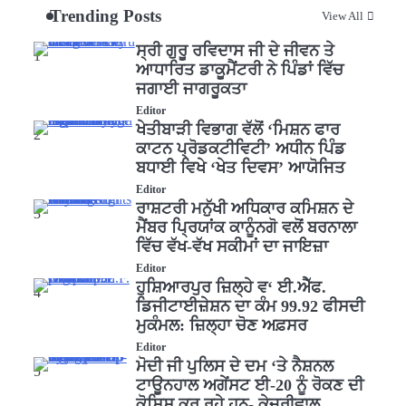
Trending Posts
View All
ਸ੍ਰੀ ਗੁਰੂ ਰਵਿਦਾਸ ਜੀ ਦੇ ਜੀਵਨ ਤੇ
1
ਆਧਾਰਿਤ ਡਾਕੂਮੈਂਟਰੀ ਨੇ ਪਿੰਡਾਂ ਵਿੱਚ
ਜਗਾਈ ਜਾਗਰੂਕਤਾ
Editor
ਖੇਤੀਬਾੜੀ ਵਿਭਾਗ ਵੱਲੋਂ ‘ਮਿਸ਼ਨ ਫਾਰ
2
ਕਾਟਨ ਪ੍ਰੋਡਕਟੀਵਿਟੀ’ ਅਧੀਨ ਪਿੰਡ
ਬਧਾਈ ਵਿਖੇ ‘ਖੇਤ ਦਿਵਸ’ ਆਯੋਜਿਤ
Editor
ਰਾਸ਼ਟਰੀ ਮਨੁੱਖੀ ਅਧਿਕਾਰ ਕਮਿਸ਼ਨ ਦੇ
3
ਮੈਂਬਰ ਪ੍ਰਿਯਾਂਕ ਕਾਨੂੰਨਗੋ ਵਲੋਂ ਬਰਨਾਲਾ
ਵਿੱਚ ਵੱਖ-ਵੱਖ ਸਕੀਮਾਂ ਦਾ ਜਾਇਜ਼ਾ
Editor
ਹੁਸ਼ਿਆਰਪੁਰ ਜ਼ਿਲ੍ਹੇ ਵ‘ ਈ.ਐੱਫ.
4
ਡਿਜੀਟਾਈਜ਼ੇਸ਼ਨ ਦਾ ਕੰਮ 99.92 ਫੀਸਦੀ
ਮੁਕੰਮਲ: ਜ਼ਿਲ੍ਹਾ ਚੋਣ ਅਫ਼ਸਰ
Editor
ਮੋਦੀ ਜੀ ਪੁਲਿਸ ਦੇ ਦਮ ‘ਤੇ ਨੈਸ਼ਨਲ
5
ਟਾਊਨਹਾਲ ਅਗੇਂਸਟ ਈ-20 ਨੂੰ ਰੋਕਣ ਦੀ
ਕੋਸ਼ਿਸ਼ ਕਰ ਰਹੇ ਹਨ- ਕੇਜਰੀਵਾਲ