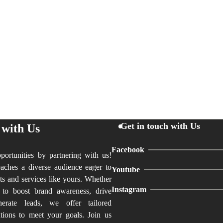
Get in touch with Us
 with Us
Facebook
ortunities by partnering with us!
aches a diverse audience eager to
Youtube
ts and services like yours. Whether
Instagram
 to boost brand awareness, drive
nerate leads, we offer tailored
utions to meet your goals. Join us