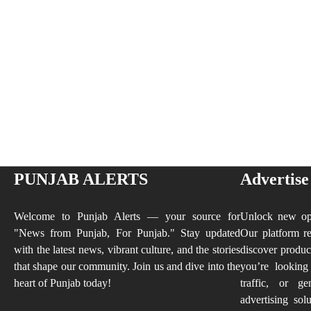
PUNJAB ALERTS
Advertise
Welcome to Punjab Alerts — your source for
Unlock new opp
"News from Punjab, For Punjab." Stay updated
Our platform re
with the latest news, vibrant culture, and the stories
discover produc
that shape our community. Join us and dive into the
you’re looking
heart of Punjab today!
traffic, or ge
advertising sol