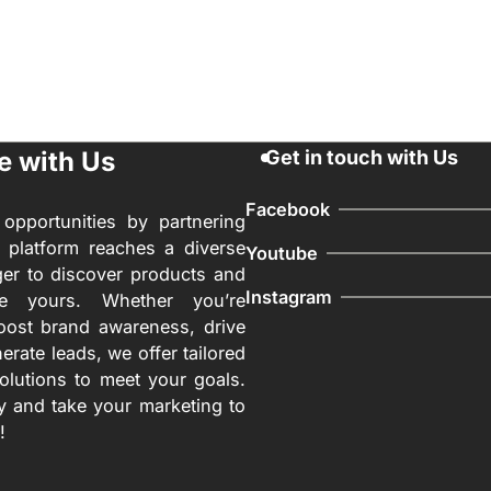
e with Us
Get in touch with Us
Facebook
opportunities by partnering
 platform reaches a diverse
Youtube
er to discover products and
Instagram
ike yours. Whether you’re
oost brand awareness, drive
nerate leads, we offer tailored
solutions to meet your goals.
y and take your marketing to
!