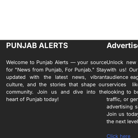
PUNJAB ALERTS
Advertis
Welcome to Punjab Alerts — your source
Unlock new 
for "News from Punjab, For Punjab." Stay
with us! Our
updated with the latest news, vibrant
audience eag
culture, and the stories that shape our
services l
community. Join us and dive into the
looking to b
heart of Punjab today!
traffic, or ge
advertising 
Join us toda
the next level
Click here