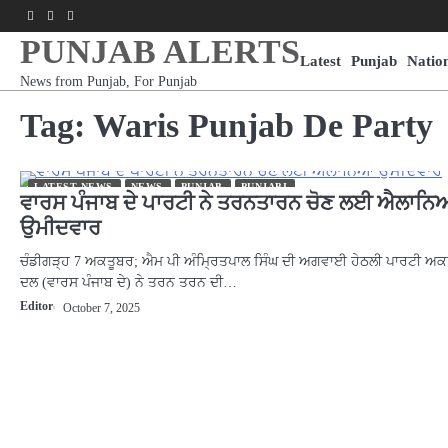
Skip
Facebook
Youtube
Instagram
to
PUNJAB ALERTS
content
Latest
Punjab
Natio
News from Punjab, For Punjab
Tag:
Waris Punjab De Party
LATEST NEWS
NEWS
PUNJAB
PUNJABI
ਵਾਰਸ ਪੰਜਾਬ ਦੇ ਪਾਰਟੀ ਨੇ ਤਰਨਤਾਰਨ ਚੋਣ ਲਈ ਐਲਾਨ
ਉਮੀਦਵਾਰ
ਚੰਡੀਗੜ੍ਹ 7 ਅਕਤੂਬਰ; ਐਮ ਪੀ ਅੰਮ੍ਰਿਤਪਾਲ ਸਿੰਘ ਦੀ ਅਗਵਾਈ ਹੇਠਲੀ ਪਾਰਟੀ ਅਕ
ਦਲ (ਵਾਰਸ ਪੰਜਾਬ ਦੇ) ਨੇ ਤਰਨ ਤਰਨ ਦੀ…
Editor
October 7, 2025