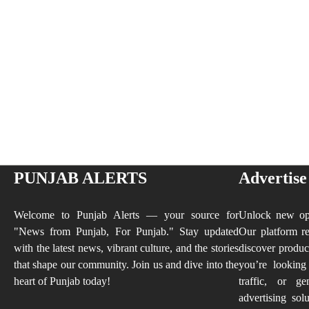
PUNJAB ALERTS
Advertise
Welcome to Punjab Alerts — your source for
Unlock new opp
"News from Punjab, For Punjab." Stay updated
Our platform re
with the latest news, vibrant culture, and the stories
discover produc
that shape our community. Join us and dive into the
you’re looking
heart of Punjab today!
traffic, or ge
advertising sol