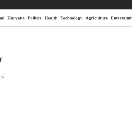
nal
Haryana
Politics
Health
Technology
Agriculture
Entertain
ਿਆ
ਾਲੀ