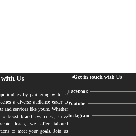
Get in touch with Us
 with Us
Facebook
ortunities by partnering with us!
aches a diverse audience eager to
Youtube
ts and services like yours. Whether
Instagram
 to boost brand awareness, drive
nerate leads, we offer tailored
utions to meet your goals. Join us