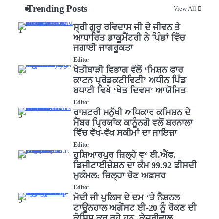
Trending Posts
View All
ਸ੍ਰੀ ਗੁਰੂ ਰਵਿਦਾਸ ਜੀ ਦੇ ਜੀਵਨ ਤੇ
1
ਆਧਾਰਿਤ ਡਾਕੂਮੈਂਟਰੀ ਨੇ ਪਿੰਡਾਂ ਵਿੱਚ
ਜਗਾਈ ਜਾਗਰੂਕਤਾ
Editor
ਖੇਤੀਬਾੜੀ ਵਿਭਾਗ ਵੱਲੋਂ ‘ਮਿਸ਼ਨ ਫਾਰ
2
ਕਾਟਨ ਪ੍ਰੋਡਕਟੀਵਿਟੀ’ ਅਧੀਨ ਪਿੰਡ
ਬਧਾਈ ਵਿਖੇ ‘ਖੇਤ ਦਿਵਸ’ ਆਯੋਜਿਤ
Editor
ਰਾਸ਼ਟਰੀ ਮਨੁੱਖੀ ਅਧਿਕਾਰ ਕਮਿਸ਼ਨ ਦੇ
3
ਮੈਂਬਰ ਪ੍ਰਿਯਾਂਕ ਕਾਨੂੰਨਗੋ ਵਲੋਂ ਬਰਨਾਲਾ
ਵਿੱਚ ਵੱਖ-ਵੱਖ ਸਕੀਮਾਂ ਦਾ ਜਾਇਜ਼ਾ
Editor
ਹੁਸ਼ਿਆਰਪੁਰ ਜ਼ਿਲ੍ਹੇ ਵ‘ ਈ.ਐੱਫ.
4
ਡਿਜੀਟਾਈਜ਼ੇਸ਼ਨ ਦਾ ਕੰਮ 99.92 ਫੀਸਦੀ
ਮੁਕੰਮਲ: ਜ਼ਿਲ੍ਹਾ ਚੋਣ ਅਫ਼ਸਰ
Editor
ਮੋਦੀ ਜੀ ਪੁਲਿਸ ਦੇ ਦਮ ‘ਤੇ ਨੈਸ਼ਨਲ
5
ਟਾਊਨਹਾਲ ਅਗੇਂਸਟ ਈ-20 ਨੂੰ ਰੋਕਣ ਦੀ
ਕੋਸ਼ਿਸ਼ ਕਰ ਰਹੇ ਹਨ- ਕੇਜਰੀਵਾਲ