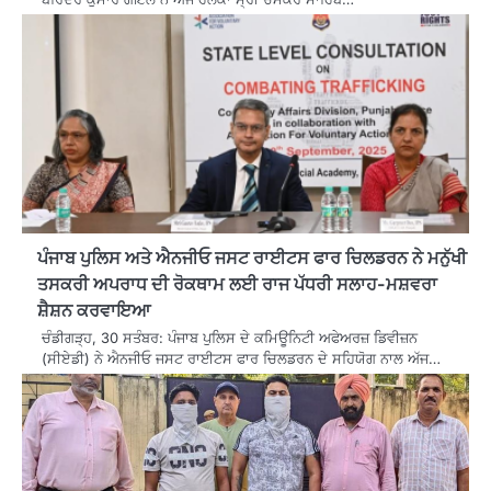
ਪੰਜਾਬ ਪੁਲਿਸ ਅਤੇ ਐਨਜੀਓ ਜਸਟ ਰਾਈਟਸ ਫਾਰ ਚਿਲਡਰਨ ਨੇ ਮਨੁੱਖੀ
ਤਸਕਰੀ ਅਪਰਾਧ ਦੀ ਰੋਕਥਾਮ ਲਈ ਰਾਜ ਪੱਧਰੀ ਸਲਾਹ-ਮਸ਼ਵਰਾ
ਸ਼ੈਸ਼ਨ ਕਰਵਾਇਆ
ਚੰਡੀਗੜ੍ਹ, 30 ਸਤੰਬਰ: ਪੰਜਾਬ ਪੁਲਿਸ ਦੇ ਕਮਿਊਨਿਟੀ ਅਫੇਅਰਜ਼ ਡਿਵੀਜ਼ਨ
(ਸੀਏਡੀ) ਨੇ ਐਨਜੀਓ ਜਸਟ ਰਾਈਟਸ ਫਾਰ ਚਿਲਡਰਨ ਦੇ ਸਹਿਯੋਗ ਨਾਲ ਅੱਜ…