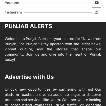
ਅਫ਼ਸਰ
Editor
Youtube
ਮੋਦੀ ਜੀ ਪੁਲਿਸ ਦੇ ਦਮ ‘ਤੇ ਨੈਸ਼ਨਲ ਟਾਊਨਹਾਲ
5
Instagram
ਅਗੇਂਸਟ ਈ-20 ਨੂੰ ਰੋਕਣ ਦੀ ਕੋਸ਼ਿਸ਼ ਕਰ ਰਹੇ
ਹਨ- ਕੇਜਰੀਵਾਲ
Editor
PUNJAB ALERTS
ਸ੍ਰੀ ਗੁਰੂ ਰਵਿਦਾਸ ਜੀ ਦੇ ਜੀਵਨ ਤੇ ਆਧਾਰਿਤ
1
ਡਾਕੂਮੈਂਟਰੀ ਨੇ ਪਿੰਡਾਂ ਵਿੱਚ ਜਗਾਈ ਜਾਗਰੂਕਤਾ
Welcome to Punjab Alerts — your source for "News from
Editor
Punjab, For Punjab." Stay updated with the latest news,
2
vibrant culture, and the stories that shape our
ਖੇਤੀਬਾੜੀ ਵਿਭਾਗ ਵੱਲੋਂ ‘ਮਿਸ਼ਨ ਫਾਰ ਕਾਟਨ
community. Join us and dive into the heart of Punjab
ਪ੍ਰੋਡਕਟੀਵਿਟੀ’ ਅਧੀਨ ਪਿੰਡ ਬਧਾਈ ਵਿਖੇ ‘ਖੇਤ
today!
ਦਿਵਸ’ ਆਯੋਜਿਤ
Editor
3
Advertise with Us
ਰਾਸ਼ਟਰੀ ਮਨੁੱਖੀ ਅਧਿਕਾਰ ਕਮਿਸ਼ਨ ਦੇ ਮੈਂਬਰ
ਪ੍ਰਿਯਾਂਕ ਕਾਨੂੰਨਗੋ ਵਲੋਂ ਬਰਨਾਲਾ ਵਿੱਚ ਵੱਖ-ਵੱਖ
ਸਕੀਮਾਂ ਦਾ ਜਾਇਜ਼ਾ
Unlock new opportunities by partnering with us! Our
Editor
platform reaches a diverse audience eager to discover
products and services like yours. Whether you’re looking
4
to boost brand awareness, drive traffic, or generate
ਹੁਸ਼ਿਆਰਪੁਰ ਜ਼ਿਲ੍ਹੇ ਵ‘ ਈ.ਐੱਫ. ਡਿਜੀਟਾਈਜ਼ੇਸ਼ਨ