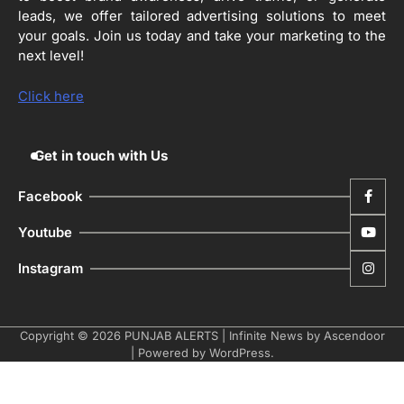
ਦਾ ਕੰਮ 99.92 ਫੀਸਦੀ ਮੁਕੰਮਲ: ਜ਼ਿਲ੍ਹਾ ਚੋਣ
leads, we offer tailored advertising solutions to meet
ਅਫ਼ਸਰ
your goals. Join us today and take your marketing to the
Editor
next level!
ਮੋਦੀ ਜੀ ਪੁਲਿਸ ਦੇ ਦਮ ‘ਤੇ ਨੈਸ਼ਨਲ ਟਾਊਨਹਾਲ
5
ਅਗੇਂਸਟ ਈ-20 ਨੂੰ ਰੋਕਣ ਦੀ ਕੋਸ਼ਿਸ਼ ਕਰ ਰਹੇ
Click here
ਹਨ- ਕੇਜਰੀਵਾਲ
Editor
Get in touch with Us
Facebook
Youtube
Instagram
Copyright © 2026
PUNJAB ALERTS
| Infinite News by
Ascendoor
| Powered by
WordPress
.