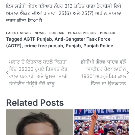
ਇਸ ਸਬੰਧੀ ਐਫਆਈਆਰ ਨੰਬਰ 313 ਤਹਿਤ ਥਾਣਾ ਡੇਰਾਬੱਸੀ ਵਿਖੇ
ਅਸਲਾ ਐਕਟ ਦੀਆਂ ਧਾਰਾਵਾਂ 25(6) ਅਤੇ 25(7) ਅਧੀਨ ਮਾਮਲਾ
ਦਰਜ ਕੀਤਾ ਗਿਆ ਹੈ।
LATEST NEWS
NEWS
PUNJAB
PUNJAB POLICE
PUNJABI
Tagged
AGTF Punjab
,
Anti-Gangster Task Force
(AGTF)
,
crime free punjab
,
Punjab
,
Punjab Police
Post
ਪਲਾਟ ਦੇ ਇੰਤਕਾਲ ਬਦਲੇ ਕਿਸ਼ਤਾਂ
ਡੀਜੀਪੀ ਗੌਰਵ ਯਾਦਵ ਵੱਲੋਂ
ਵਿੱਚ 65000 ਰੁਪਏ ਰਿਸ਼ਵਤ ਲੈਣ
‘ਸਾਈਬਰ ਹੈਲਪਲਾਈਨ
navigation
ਵਾਲਾ ਪਟਵਾਰੀ ਅਤੇ ਉਸਦਾ ਸਾਥੀ
1930’ ਅਪਗ੍ਰੇਡਿਡ ਕਾਲ
ਵਿਜੀਲੈਂਸ ਬਿਊਰੋ ਵੱਲੋਂ ਕਾਬੂ
ਸੈਂਟਰ ਦਾ ਉਦਘਾਟਨ
Related Posts