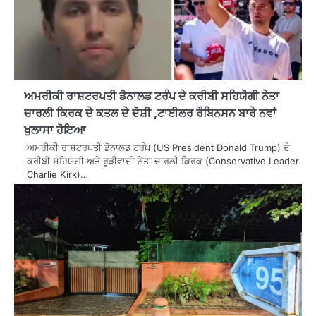
ਅਮਰੀਕੀ ਰਾਸ਼ਟਰਪਤੀ ਡੋਨਾਲਡ ਟਰੰਪ ਦੇ ਕਰੀਬੀ ਸਹਿਯੋਗੀ ਨੇਤਾ
ਚਾਰਲੀ ਕਿਰਕ ਦੇ ਕਤਲ ਦੇ ਦੋਸ਼ੀ ,ਟਾਈਲਰ ਰੌਬਿਨਸਨ ਬਾਰੇ ਨਵਾਂ
ਖੁਲਾਸਾ ਹੋਇਆ
ਅਮਰੀਕੀ ਰਾਸ਼ਟਰਪਤੀ ਡੋਨਾਲਡ ਟਰੰਪ (US President Donald Trump) ਦੇ
ਕਰੀਬੀ ਸਹਿਯੋਗੀ ਅਤੇ ਰੂੜੀਵਾਦੀ ਨੇਤਾ ਚਾਰਲੀ ਕਿਰਕ (Conservative Leader
Charlie Kirk)…