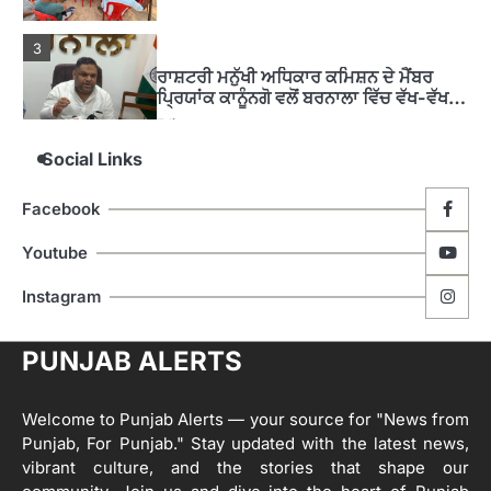
3
ਰਾਸ਼ਟਰੀ ਮਨੁੱਖੀ ਅਧਿਕਾਰ ਕਮਿਸ਼ਨ ਦੇ ਮੈਂਬਰ
ਪ੍ਰਿਯਾਂਕ ਕਾਨੂੰਨਗੋ ਵਲੋਂ ਬਰਨਾਲਾ ਵਿੱਚ ਵੱਖ-ਵੱਖ
ਸਕੀਮਾਂ ਦਾ ਜਾਇਜ਼ਾ
Editor
Social Links
4
ਹੁਸ਼ਿਆਰਪੁਰ ਜ਼ਿਲ੍ਹੇ ਵ‘ ਈ.ਐੱਫ. ਡਿਜੀਟਾਈਜ਼ੇਸ਼ਨ
Facebook
ਦਾ ਕੰਮ 99.92 ਫੀਸਦੀ ਮੁਕੰਮਲ: ਜ਼ਿਲ੍ਹਾ ਚੋਣ
ਅਫ਼ਸਰ
Editor
Youtube
ਮੋਦੀ ਜੀ ਪੁਲਿਸ ਦੇ ਦਮ ‘ਤੇ ਨੈਸ਼ਨਲ ਟਾਊਨਹਾਲ
5
Instagram
ਅਗੇਂਸਟ ਈ-20 ਨੂੰ ਰੋਕਣ ਦੀ ਕੋਸ਼ਿਸ਼ ਕਰ ਰਹੇ
ਹਨ- ਕੇਜਰੀਵਾਲ
Editor
PUNJAB ALERTS
ਸ੍ਰੀ ਗੁਰੂ ਰਵਿਦਾਸ ਜੀ ਦੇ ਜੀਵਨ ਤੇ ਆਧਾਰਿਤ
1
ਡਾਕੂਮੈਂਟਰੀ ਨੇ ਪਿੰਡਾਂ ਵਿੱਚ ਜਗਾਈ ਜਾਗਰੂਕਤਾ
Welcome to Punjab Alerts — your source for "News from
Editor
Punjab, For Punjab." Stay updated with the latest news,
2
vibrant culture, and the stories that shape our
ਖੇਤੀਬਾੜੀ ਵਿਭਾਗ ਵੱਲੋਂ ‘ਮਿਸ਼ਨ ਫਾਰ ਕਾਟਨ