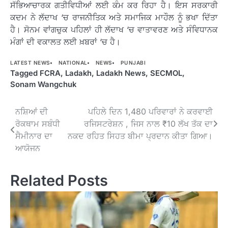
ਸੱਭਿਆਚਾਰਕ ਗਤੀਵਿਧੀਆਂ ਲਈ ਕੰਮ ਕਰ ਰਿਹਾ ਹੈ। ਇਸ ਸਰਕਾਰੀ
ਕਦਮ ਨੇ ਲੱਦਾਖ ‘ਚ ਰਾਜਨੀਤਿਕ ਅਤੇ ਸਮਾਜਿਕ ਮਾਹੌਲ ਨੂੰ ਭਖਾ ਦਿੱਤਾ
ਹੈ। ਸੋਨਮ ਵਾਂਗਚੁਕ ਪਹਿਲਾਂ ਹੀ ਲੱਦਾਖ ‘ਚ ਵਾਤਾਵਰਣ ਅਤੇ ਸੰਵਿਧਾਨਕ
ਮੰਗਾਂ ਦੀ ਵਕਾਲਤ ਲਈ ਖ਼ਬਰਾਂ ‘ਚ ਹੈ।
LATEST NEWS
NATIONAL
NEWS
PUNJABI
Tagged
FCRA
,
Ladakh
,
Ladakh News
,
SECMOL
,
Sonam Wangchuk
Post
ਨਸ਼ਿਆਂ ਦੀ
ਪਹਿਲੇ ਦਿਨ 1,480 ਪਰਿਵਾਰਾਂ ਨੇ ਕਰਵਾਈ
ਰੋਕਥਾਮ ਸਬੰਧੀ
ਰਜਿਸਟਰੇਸ਼ਨ , ਜਿਸ ਨਾਲ ₹10 ਲੱਖ ਤੱਕ ਦਾ
navigation
ਸੈਮੀਨਾਰ ਦਾ
ਨਕਦ ਰਹਿਤ ਸਿਹਤ ਬੀਮਾ ਪ੍ਰਦਾਨ ਕੀਤਾ ਗਿਆ।
ਆਯੋਜਨ
Related Posts