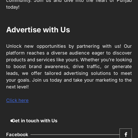
community. Join us and dive into the heart of Punjab
ਪ੍ਰੋਡਕਟੀਵਿਟੀ’ ਅਧੀਨ ਪਿੰਡ ਬਧਾਈ ਵਿਖੇ ‘ਖੇਤ
today!
ਦਿਵਸ’ ਆਯੋਜਿਤ
Editor
3
Advertise with Us
ਰਾਸ਼ਟਰੀ ਮਨੁੱਖੀ ਅਧਿਕਾਰ ਕਮਿਸ਼ਨ ਦੇ ਮੈਂਬਰ
ਪ੍ਰਿਯਾਂਕ ਕਾਨੂੰਨਗੋ ਵਲੋਂ ਬਰਨਾਲਾ ਵਿੱਚ ਵੱਖ-ਵੱਖ
ਸਕੀਮਾਂ ਦਾ ਜਾਇਜ਼ਾ
Unlock new opportunities by partnering with us! Our
Editor
platform reaches a diverse audience eager to discover
products and services like yours. Whether you’re looking
4
to boost brand awareness, drive traffic, or generate
ਹੁਸ਼ਿਆਰਪੁਰ ਜ਼ਿਲ੍ਹੇ ਵ‘ ਈ.ਐੱਫ. ਡਿਜੀਟਾਈਜ਼ੇਸ਼ਨ
ਦਾ ਕੰਮ 99.92 ਫੀਸਦੀ ਮੁਕੰਮਲ: ਜ਼ਿਲ੍ਹਾ ਚੋਣ
leads, we offer tailored advertising solutions to meet
ਅਫ਼ਸਰ
your goals. Join us today and take your marketing to the
Editor
next level!
ਮੋਦੀ ਜੀ ਪੁਲਿਸ ਦੇ ਦਮ ‘ਤੇ ਨੈਸ਼ਨਲ ਟਾਊਨਹਾਲ
5
ਅਗੇਂਸਟ ਈ-20 ਨੂੰ ਰੋਕਣ ਦੀ ਕੋਸ਼ਿਸ਼ ਕਰ ਰਹੇ
Click here
ਹਨ- ਕੇਜਰੀਵਾਲ
Editor
Get in touch with Us
Facebook