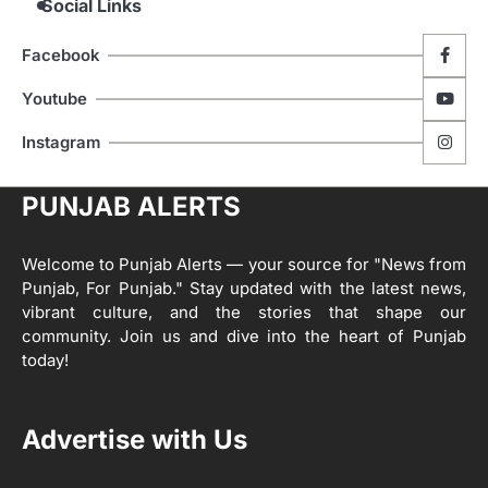
Social Links
4
ਹੁਸ਼ਿਆਰਪੁਰ ਜ਼ਿਲ੍ਹੇ ਵ‘ ਈ.ਐੱਫ. ਡਿਜੀਟਾਈਜ਼ੇਸ਼ਨ
Facebook
ਦਾ ਕੰਮ 99.92 ਫੀਸਦੀ ਮੁਕੰਮਲ: ਜ਼ਿਲ੍ਹਾ ਚੋਣ
ਅਫ਼ਸਰ
Editor
Youtube
ਮੋਦੀ ਜੀ ਪੁਲਿਸ ਦੇ ਦਮ ‘ਤੇ ਨੈਸ਼ਨਲ ਟਾਊਨਹਾਲ
5
Instagram
ਅਗੇਂਸਟ ਈ-20 ਨੂੰ ਰੋਕਣ ਦੀ ਕੋਸ਼ਿਸ਼ ਕਰ ਰਹੇ
ਹਨ- ਕੇਜਰੀਵਾਲ
Editor
PUNJAB ALERTS
ਸ੍ਰੀ ਗੁਰੂ ਰਵਿਦਾਸ ਜੀ ਦੇ ਜੀਵਨ ਤੇ ਆਧਾਰਿਤ
1
ਡਾਕੂਮੈਂਟਰੀ ਨੇ ਪਿੰਡਾਂ ਵਿੱਚ ਜਗਾਈ ਜਾਗਰੂਕਤਾ
Editor
Welcome to Punjab Alerts — your source for "News from
Punjab, For Punjab." Stay updated with the latest news,
2
ਖੇਤੀਬਾੜੀ ਵਿਭਾਗ ਵੱਲੋਂ ‘ਮਿਸ਼ਨ ਫਾਰ ਕਾਟਨ
vibrant culture, and the stories that shape our
ਪ੍ਰੋਡਕਟੀਵਿਟੀ’ ਅਧੀਨ ਪਿੰਡ ਬਧਾਈ ਵਿਖੇ ‘ਖੇਤ
community. Join us and dive into the heart of Punjab
ਦਿਵਸ’ ਆਯੋਜਿਤ
today!
Editor
3
Advertise with Us
ਰਾਸ਼ਟਰੀ ਮਨੁੱਖੀ ਅਧਿਕਾਰ ਕਮਿਸ਼ਨ ਦੇ ਮੈਂਬਰ
ਪ੍ਰਿਯਾਂਕ ਕਾਨੂੰਨਗੋ ਵਲੋਂ ਬਰਨਾਲਾ ਵਿੱਚ ਵੱਖ-ਵੱਖ
ਸਕੀਮਾਂ ਦਾ ਜਾਇਜ਼ਾ
Editor