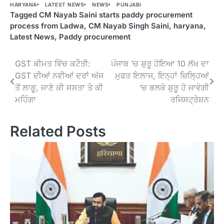
HARYANA
LATEST NEWS
NEWS
PUNJABI
Tagged
CM Nayab Saini starts paddy procurement
process from Ladwa
,
CM Nayab Singh Saini
,
haryana
,
Latest News
,
Paddy procurement
Post
GST ਕੀਮਤ ਵਿੱਚ ਕਟੌਤੀ:
ਪੰਜਾਬ ‘ਚ ਸ਼ੁਰੂ ਹੋਇਆ 10 ਲੱਖ ਦਾ
GST ਦੀਆਂ ਨਵੀਆਂ ਦਰਾਂ ਅੱਜ
ਮੁਫਤ ਇਲਾਜ, ਇਨ੍ਹਾਂ ਜ਼ਿਲ੍ਹਿਆਂ
navigation
ਤੋਂ ਲਾਗੂ, ਜਾਣੋ ਕੀ ਸਸਤਾ ਤੇ ਕੀ
‘ਚ ਭਲਕੇ ਸ਼ੁਰੂ ਹੋ ਜਾਵੇਗੀ
ਮਹਿੰਗਾ
ਰਜਿਸਟ੍ਰੇਸ਼ਨ
Related Posts