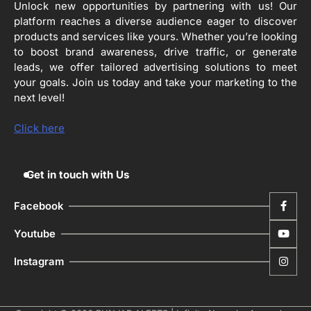
Unlock new opportunities by partnering with us! Our
platform reaches a diverse audience eager to discover
products and services like yours. Whether you’re looking
4
ਹੁਸ਼ਿਆਰਪੁਰ ਜ਼ਿਲ੍ਹੇ ਵ‘ ਈ.ਐੱਫ. ਡਿਜੀਟਾਈਜ਼ੇਸ਼ਨ
to boost brand awareness, drive traffic, or generate
ਦਾ ਕੰਮ 99.92 ਫੀਸਦੀ ਮੁਕੰਮਲ: ਜ਼ਿਲ੍ਹਾ ਚੋਣ
leads, we offer tailored advertising solutions to meet
ਅਫ਼ਸਰ
Editor
your goals. Join us today and take your marketing to the
next level!
ਮੋਦੀ ਜੀ ਪੁਲਿਸ ਦੇ ਦਮ ‘ਤੇ ਨੈਸ਼ਨਲ ਟਾਊਨਹਾਲ
5
ਅਗੇਂਸਟ ਈ-20 ਨੂੰ ਰੋਕਣ ਦੀ ਕੋਸ਼ਿਸ਼ ਕਰ ਰਹੇ
Click here
ਹਨ- ਕੇਜਰੀਵਾਲ
Editor
Get in touch with Us
Facebook
Youtube
Instagram