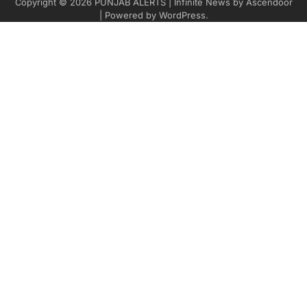
Copyright © 2026
PUNJAB ALERTS
| Infinite News by
Ascendoor
| Powered by
WordPress
.