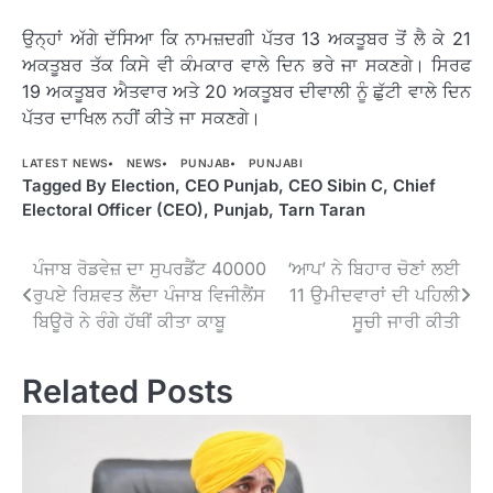
ਉਨ੍ਹਾਂ ਅੱਗੇ ਦੱਸਿਆ ਕਿ ਨਾਮਜ਼ਦਗੀ ਪੱਤਰ 13 ਅਕਤੂਬਰ ਤੋਂ ਲੈ ਕੇ 21
ਅਕਤੂਬਰ ਤੱਕ ਕਿਸੇ ਵੀ ਕੰਮਕਾਰ ਵਾਲੇ ਦਿਨ ਭਰੇ ਜਾ ਸਕਣਗੇ। ਸਿਰਫ
19 ਅਕਤੂਬਰ ਐਤਵਾਰ ਅਤੇ 20 ਅਕਤੂਬਰ ਦੀਵਾਲੀ ਨੂੰ ਛੁੱਟੀ ਵਾਲੇ ਦਿਨ
ਪੱਤਰ ਦਾਖਿਲ ਨਹੀਂ ਕੀਤੇ ਜਾ ਸਕਣਗੇ।
LATEST NEWS
NEWS
PUNJAB
PUNJABI
Tagged
By Election
,
CEO Punjab
,
CEO Sibin C
,
Chief
Electoral Officer (CEO)
,
Punjab
,
Tarn Taran
Post
ਪੰਜਾਬ ਰੋਡਵੇਜ਼ ਦਾ ਸੁਪਰਡੈਂਟ 40000
‘ਆਪ’ ਨੇ ਬਿਹਾਰ ਚੋਣਾਂ ਲਈ
ਰੁਪਏ ਰਿਸ਼ਵਤ ਲੈਂਦਾ ਪੰਜਾਬ ਵਿਜੀਲੈਂਸ
11 ਉਮੀਦਵਾਰਾਂ ਦੀ ਪਹਿਲੀ
navigation
ਬਿਊਰੋ ਨੇ ਰੰਗੇ ਹੱਥੀਂ ਕੀਤਾ ਕਾਬੂ
ਸੂਚੀ ਜਾਰੀ ਕੀਤੀ
Related Posts