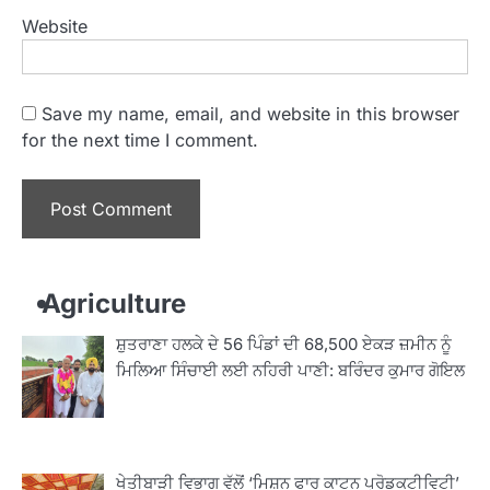
Website
Save my name, email, and website in this browser
for the next time I comment.
Agriculture
ਸ਼ੁਤਰਾਣਾ ਹਲਕੇ ਦੇ 56 ਪਿੰਡਾਂ ਦੀ 68,500 ਏਕੜ ਜ਼ਮੀਨ ਨੂੰ
ਮਿਲਿਆ ਸਿੰਚਾਈ ਲਈ ਨਹਿਰੀ ਪਾਣੀ: ਬਰਿੰਦਰ ਕੁਮਾਰ ਗੋਇਲ
ਖੇਤੀਬਾੜੀ ਵਿਭਾਗ ਵੱਲੋਂ ‘ਮਿਸ਼ਨ ਫਾਰ ਕਾਟਨ ਪ੍ਰੋਡਕਟੀਵਿਟੀ’