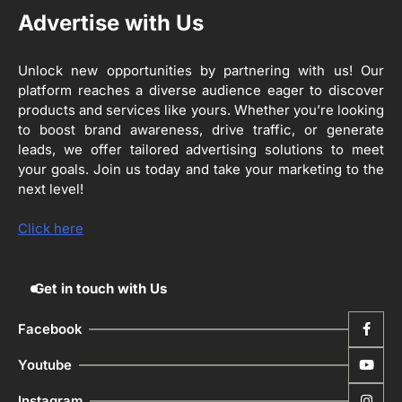
3
Advertise with Us
ਰਾਸ਼ਟਰੀ ਮਨੁੱਖੀ ਅਧਿਕਾਰ ਕਮਿਸ਼ਨ ਦੇ ਮੈਂਬਰ
ਪ੍ਰਿਯਾਂਕ ਕਾਨੂੰਨਗੋ ਵਲੋਂ ਬਰਨਾਲਾ ਵਿੱਚ ਵੱਖ-ਵੱਖ
ਸਕੀਮਾਂ ਦਾ ਜਾਇਜ਼ਾ
Unlock new opportunities by partnering with us! Our
Editor
platform reaches a diverse audience eager to discover
products and services like yours. Whether you’re looking
4
to boost brand awareness, drive traffic, or generate
ਹੁਸ਼ਿਆਰਪੁਰ ਜ਼ਿਲ੍ਹੇ ਵ‘ ਈ.ਐੱਫ. ਡਿਜੀਟਾਈਜ਼ੇਸ਼ਨ
ਦਾ ਕੰਮ 99.92 ਫੀਸਦੀ ਮੁਕੰਮਲ: ਜ਼ਿਲ੍ਹਾ ਚੋਣ
leads, we offer tailored advertising solutions to meet
ਅਫ਼ਸਰ
your goals. Join us today and take your marketing to the
Editor
next level!
ਮੋਦੀ ਜੀ ਪੁਲਿਸ ਦੇ ਦਮ ‘ਤੇ ਨੈਸ਼ਨਲ ਟਾਊਨਹਾਲ
5
ਅਗੇਂਸਟ ਈ-20 ਨੂੰ ਰੋਕਣ ਦੀ ਕੋਸ਼ਿਸ਼ ਕਰ ਰਹੇ
Click here
ਹਨ- ਕੇਜਰੀਵਾਲ
Editor
Get in touch with Us
Facebook
Youtube
Instagram