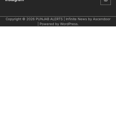
Copyright © 2026
PUNJAB ALERTS
| Infinite News by
Ascendoor
| Powered by
WordPress
.