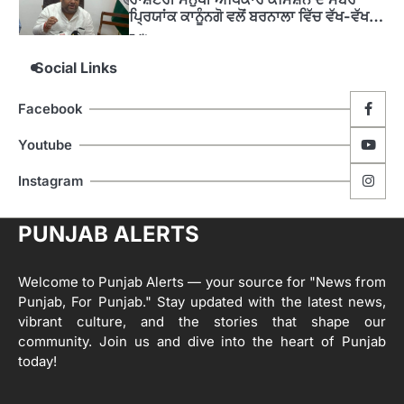
ਪ੍ਰਿਯਾਂਕ ਕਾਨੂੰਨਗੋ ਵਲੋਂ ਬਰਨਾਲਾ ਵਿੱਚ ਵੱਖ-ਵੱਖ
ਸਕੀਮਾਂ ਦਾ ਜਾਇਜ਼ਾ
Editor
Social Links
4
ਹੁਸ਼ਿਆਰਪੁਰ ਜ਼ਿਲ੍ਹੇ ਵ‘ ਈ.ਐੱਫ. ਡਿਜੀਟਾਈਜ਼ੇਸ਼ਨ
Facebook
ਦਾ ਕੰਮ 99.92 ਫੀਸਦੀ ਮੁਕੰਮਲ: ਜ਼ਿਲ੍ਹਾ ਚੋਣ
ਅਫ਼ਸਰ
Editor
Youtube
ਮੋਦੀ ਜੀ ਪੁਲਿਸ ਦੇ ਦਮ ‘ਤੇ ਨੈਸ਼ਨਲ ਟਾਊਨਹਾਲ
5
Instagram
ਅਗੇਂਸਟ ਈ-20 ਨੂੰ ਰੋਕਣ ਦੀ ਕੋਸ਼ਿਸ਼ ਕਰ ਰਹੇ
ਹਨ- ਕੇਜਰੀਵਾਲ
Editor
PUNJAB ALERTS
ਸ੍ਰੀ ਗੁਰੂ ਰਵਿਦਾਸ ਜੀ ਦੇ ਜੀਵਨ ਤੇ ਆਧਾਰਿਤ
1
ਡਾਕੂਮੈਂਟਰੀ ਨੇ ਪਿੰਡਾਂ ਵਿੱਚ ਜਗਾਈ ਜਾਗਰੂਕਤਾ
Welcome to Punjab Alerts — your source for "News from
Editor
Punjab, For Punjab." Stay updated with the latest news,
2
vibrant culture, and the stories that shape our
ਖੇਤੀਬਾੜੀ ਵਿਭਾਗ ਵੱਲੋਂ ‘ਮਿਸ਼ਨ ਫਾਰ ਕਾਟਨ
community. Join us and dive into the heart of Punjab
ਪ੍ਰੋਡਕਟੀਵਿਟੀ’ ਅਧੀਨ ਪਿੰਡ ਬਧਾਈ ਵਿਖੇ ‘ਖੇਤ
today!
ਦਿਵਸ’ ਆਯੋਜਿਤ
Editor