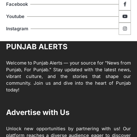
Facebook
ਮੋਦੀ ਜੀ ਪੁਲਿਸ ਦੇ ਦਮ ‘ਤੇ ਨੈਸ਼ਨਲ ਟਾਊਨਹਾਲ
5
ਅਗੇਂਸਟ ਈ-20 ਨੂੰ ਰੋਕਣ ਦੀ ਕੋਸ਼ਿਸ਼ ਕਰ ਰਹੇ
Youtube
ਹਨ- ਕੇਜਰੀਵਾਲ
Editor
Instagram
ਸ੍ਰੀ ਗੁਰੂ ਰਵਿਦਾਸ ਜੀ ਦੇ ਜੀਵਨ ਤੇ ਆਧਾਰਿਤ
1
ਡਾਕੂਮੈਂਟਰੀ ਨੇ ਪਿੰਡਾਂ ਵਿੱਚ ਜਗਾਈ ਜਾਗਰੂਕਤਾ
PUNJAB ALERTS
Editor
2
ਖੇਤੀਬਾੜੀ ਵਿਭਾਗ ਵੱਲੋਂ ‘ਮਿਸ਼ਨ ਫਾਰ ਕਾਟਨ
Welcome to Punjab Alerts — your source for "News from
ਪ੍ਰੋਡਕਟੀਵਿਟੀ’ ਅਧੀਨ ਪਿੰਡ ਬਧਾਈ ਵਿਖੇ ‘ਖੇਤ
Punjab, For Punjab." Stay updated with the latest news,
ਦਿਵਸ’ ਆਯੋਜਿਤ
Editor
vibrant culture, and the stories that shape our
community. Join us and dive into the heart of Punjab
3
today!
ਰਾਸ਼ਟਰੀ ਮਨੁੱਖੀ ਅਧਿਕਾਰ ਕਮਿਸ਼ਨ ਦੇ ਮੈਂਬਰ
ਪ੍ਰਿਯਾਂਕ ਕਾਨੂੰਨਗੋ ਵਲੋਂ ਬਰਨਾਲਾ ਵਿੱਚ ਵੱਖ-ਵੱਖ
ਸਕੀਮਾਂ ਦਾ ਜਾਇਜ਼ਾ
Advertise with Us
Editor
Unlock new opportunities by partnering with us! Our
4
ਹੁਸ਼ਿਆਰਪੁਰ ਜ਼ਿਲ੍ਹੇ ਵ‘ ਈ.ਐੱਫ. ਡਿਜੀਟਾਈਜ਼ੇਸ਼ਨ
platform reaches a diverse audience eager to discover