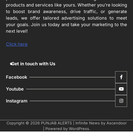
ਦਾ ਕੰਮ 99.92 ਫੀਸਦੀ ਮੁਕੰਮਲ: ਜ਼ਿਲ੍ਹਾ ਚੋਣ
products and services like yours. Whether you’re looking
ਅਫ਼ਸਰ
Editor
to boost brand awareness, drive traffic, or generate
leads, we offer tailored advertising solutions to meet
ਮੋਦੀ ਜੀ ਪੁਲਿਸ ਦੇ ਦਮ ‘ਤੇ ਨੈਸ਼ਨਲ ਟਾਊਨਹਾਲ
5
your goals. Join us today and take your marketing to the
ਅਗੇਂਸਟ ਈ-20 ਨੂੰ ਰੋਕਣ ਦੀ ਕੋਸ਼ਿਸ਼ ਕਰ ਰਹੇ
next level!
ਹਨ- ਕੇਜਰੀਵਾਲ
Editor
Click here
Get in touch with Us
Facebook
Youtube
Instagram
Copyright © 2026
PUNJAB ALERTS
| Infinite News by
Ascendoor
| Powered by
WordPress
.