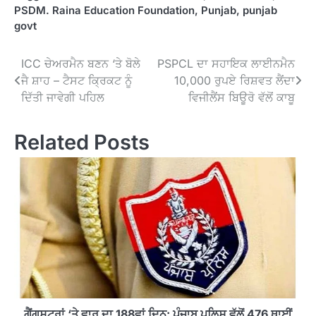
PSDM. Raina Education Foundation
,
Punjab
,
punjab
govt
Post
ICC ਚੇਅਰਮੈਨ ਬਣਨ ‘ਤੇ ਬੋਲੇ
PSPCL ਦਾ ਸਹਾਇਕ ਲਾਈਨਮੈਨ
ਜੈ ਸ਼ਾਹ – ਟੈਸਟ ਕ੍ਰਿਕਟ ਨੂੰ
10,000 ਰੁਪਏ ਰਿਸ਼ਵਤ ਲੈਂਦਾ
navigation
ਦਿੱਤੀ ਜਾਵੇਗੀ ਪਹਿਲ
ਵਿਜੀਲੈਂਸ ਬਿਊਰੋ ਵੱਲੋਂ ਕਾਬੂ
Related Posts
ਗੈਂਗਸਟਰਾਂ ‘ਤੇ ਵਾਰ ਦਾ 188ਵਾਂ ਦਿਨ: ਪੰਜਾਬ ਪੁਲਿਸ ਵੱਲੋਂ 476 ਥਾਈਂ