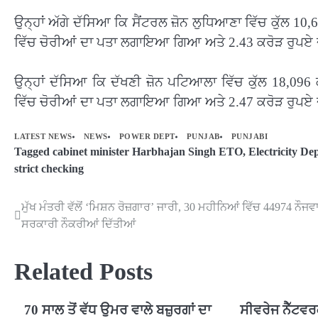
ਉਨ੍ਹਾਂ ਅੱਗੇ ਦੱਸਿਆ ਕਿ ਸੈਂਟਰਲ ਜ਼ੋਨ ਲੁਧਿਆਣਾ ਵਿੱਚ ਕੁੱਲ 10,69
ਵਿੱਚ ਚੋਰੀਆਂ ਦਾ ਪਤਾ ਲਗਾਇਆ ਗਿਆ ਅਤੇ 2.43 ਕਰੋੜ ਰੁਪ
ਉਨ੍ਹਾਂ ਦੱਸਿਆ ਕਿ ਦੱਖਣੀ ਜ਼ੋਨ ਪਟਿਆਲਾ ਵਿੱਚ ਕੁੱਲ 18,096 ਕੁ
ਵਿੱਚ ਚੋਰੀਆਂ ਦਾ ਪਤਾ ਲਗਾਇਆ ਗਿਆ ਅਤੇ 2.47 ਕਰੋੜ ਰੁਪ
LATEST NEWS
NEWS
POWER DEPT
PUNJAB
PUNJABI
Tagged
cabinet minister Harbhajan Singh ETO
,
Electricity D
strict checking
ਮੁੱਖ ਮੰਤਰੀ ਵੱਲੋਂ ‘ਮਿਸ਼ਨ ਰੋਜ਼ਗਾਰ’ ਜਾਰੀ, 30 ਮਹੀਨਿਆਂ ਵਿੱਚ 44974 ਨੌਜਵਾਨ
Post
ਸਰਕਾਰੀ ਨੌਕਰੀਆਂ ਦਿੱਤੀਆਂ
navigation
Related Posts
70 ਸਾਲ ਤੋਂ ਵੱਧ ਉਮਰ ਵਾਲੇ ਬਜ਼ੁਰਗਾਂ ਦਾ
ਸੀਵਰੇਜ ਨੈੱਟਵਰ