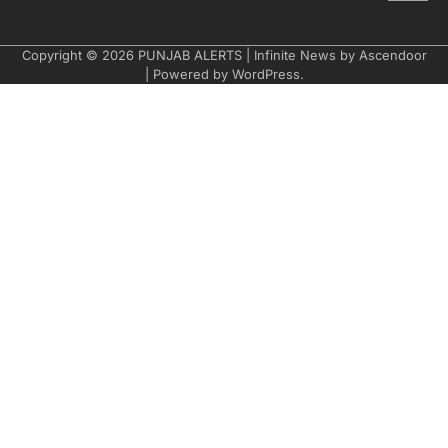
Copyright © 2026
PUNJAB ALERTS
| Infinite News by
Ascendoor
| Powered by
WordPress
.