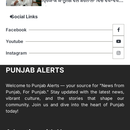
Social Links
4
ਹੁਸ਼ਿਆਰਪੁਰ ਜ਼ਿਲ੍ਹੇ ਵ‘ ਈ.ਐੱਫ. ਡਿਜੀਟਾਈਜ਼ੇਸ਼ਨ
ਦਾ ਕੰਮ 99.92 ਫੀਸਦੀ ਮੁਕੰਮਲ: ਜ਼ਿਲ੍ਹਾ ਚੋਣ
Facebook
ਅਫ਼ਸਰ
Editor
Youtube
ਮੋਦੀ ਜੀ ਪੁਲਿਸ ਦੇ ਦਮ ‘ਤੇ ਨੈਸ਼ਨਲ ਟਾਊਨਹਾਲ
5
ਅਗੇਂਸਟ ਈ-20 ਨੂੰ ਰੋਕਣ ਦੀ ਕੋਸ਼ਿਸ਼ ਕਰ ਰਹੇ
Instagram
ਹਨ- ਕੇਜਰੀਵਾਲ
Editor
ਸ੍ਰੀ ਗੁਰੂ ਰਵਿਦਾਸ ਜੀ ਦੇ ਜੀਵਨ ਤੇ ਆਧਾਰਿਤ
PUNJAB ALERTS
1
ਡਾਕੂਮੈਂਟਰੀ ਨੇ ਪਿੰਡਾਂ ਵਿੱਚ ਜਗਾਈ ਜਾਗਰੂਕਤਾ
Editor
Welcome to Punjab Alerts — your source for "News from
2
Punjab, For Punjab." Stay updated with the latest news,
ਖੇਤੀਬਾੜੀ ਵਿਭਾਗ ਵੱਲੋਂ ‘ਮਿਸ਼ਨ ਫਾਰ ਕਾਟਨ
vibrant culture, and the stories that shape our
ਪ੍ਰੋਡਕਟੀਵਿਟੀ’ ਅਧੀਨ ਪਿੰਡ ਬਧਾਈ ਵਿਖੇ ‘ਖੇਤ
ਦਿਵਸ’ ਆਯੋਜਿਤ
community. Join us and dive into the heart of Punjab
Editor
today!
3
ਰਾਸ਼ਟਰੀ ਮਨੁੱਖੀ ਅਧਿਕਾਰ ਕਮਿਸ਼ਨ ਦੇ ਮੈਂਬਰ