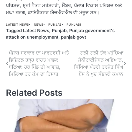
ਪਰਿਸ਼ਦ, ਸ਼੍ਰੀ ਵੈਭਵ ਮਹੇਸ਼ਵਰੀ, ਮੈਂਬਰ, ਪੰਜਾਬ ਵਿਕਾਸ ਪਰਿਸ਼ਦ ਅਤੇ
ਮੇਘਾ ਗਰਗ, ਡਾਇਰੈਕਟਰ ਐਚਐਫਐਲ ਵੀ ਮੌਜੂਦ ਸਨ।
LATEST NEWS
NEWS
PUNJAB
PUNJABI
Tagged
Latest News
,
Punjab
,
Punjab government's
attack on unemployment
,
punjab govt
Post
ਪੰਜਾਬ ਸਰਕਾਰ ਦਾ ਪਾਰਦਰਸ਼ੀ ਅਤੇ
ਗਲੀ-ਗਲੀ ਤੱਕ ਪਹੁੰਚਿਆ
ਡਿਜ਼ਿਟਲ ਹੜ੍ਹ ਰਾਹਤ ਮਾਡਲ
ਸੈਨੀਟਾਈਜ਼ੇਸ਼ਨ ਅਭਿਆਨ,
navigation
ਬਣਿਆ: ਹਰ ਪਿੰਡ ਦੀ ਆਵਾਜ਼,
ਸਿੱਖਿਆ ਮੰਤਰੀ ਹਰਜੋਤ ਸਿੰਘ
ਮਿਲਿਆ ਹਰ ਕੰਮ ਦਾ ਹਿਸਾਬ
ਬੈਂਸ ਨੇ ਖੁਦ ਸੰਭਾਲੀ ਕਮਾਨ
Related Posts