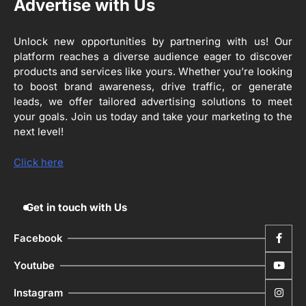
Advertise with Us
ਪ੍ਰਿਯਾਂਕ ਕਾਨੂੰਨਗੋ ਵਲੋਂ ਬਰਨਾਲਾ ਵਿੱਚ ਵੱਖ-ਵੱਖ
ਸਕੀਮਾਂ ਦਾ ਜਾਇਜ਼ਾ
Editor
Unlock new opportunities by partnering with us! Our
platform reaches a diverse audience eager to discover
4
ਹੁਸ਼ਿਆਰਪੁਰ ਜ਼ਿਲ੍ਹੇ ਵ‘ ਈ.ਐੱਫ. ਡਿਜੀਟਾਈਜ਼ੇਸ਼ਨ
products and services like yours. Whether you’re looking
ਦਾ ਕੰਮ 99.92 ਫੀਸਦੀ ਮੁਕੰਮਲ: ਜ਼ਿਲ੍ਹਾ ਚੋਣ
to boost brand awareness, drive traffic, or generate
ਅਫ਼ਸਰ
leads, we offer tailored advertising solutions to meet
Editor
your goals. Join us today and take your marketing to the
ਮੋਦੀ ਜੀ ਪੁਲਿਸ ਦੇ ਦਮ ‘ਤੇ ਨੈਸ਼ਨਲ ਟਾਊਨਹਾਲ
next level!
5
ਅਗੇਂਸਟ ਈ-20 ਨੂੰ ਰੋਕਣ ਦੀ ਕੋਸ਼ਿਸ਼ ਕਰ ਰਹੇ
ਹਨ- ਕੇਜਰੀਵਾਲ
Editor
Click here
Get in touch with Us
Facebook
Youtube
Instagram