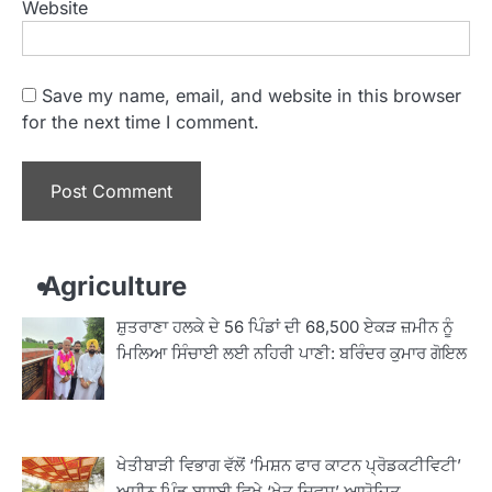
Website
Save my name, email, and website in this browser
for the next time I comment.
Agriculture
ਸ਼ੁਤਰਾਣਾ ਹਲਕੇ ਦੇ 56 ਪਿੰਡਾਂ ਦੀ 68,500 ਏਕੜ ਜ਼ਮੀਨ ਨੂੰ
ਮਿਲਿਆ ਸਿੰਚਾਈ ਲਈ ਨਹਿਰੀ ਪਾਣੀ: ਬਰਿੰਦਰ ਕੁਮਾਰ ਗੋਇਲ
ਖੇਤੀਬਾੜੀ ਵਿਭਾਗ ਵੱਲੋਂ ‘ਮਿਸ਼ਨ ਫਾਰ ਕਾਟਨ ਪ੍ਰੋਡਕਟੀਵਿਟੀ’