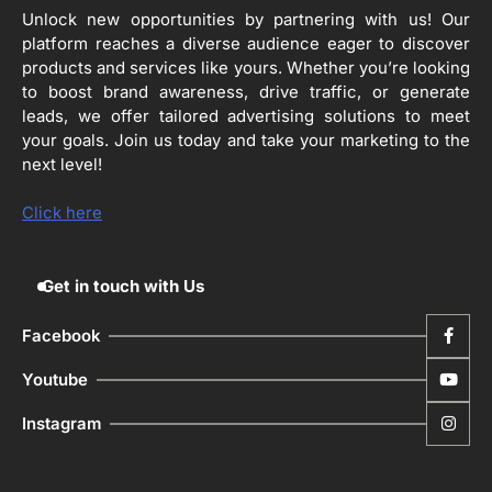
Unlock new opportunities by partnering with us! Our
4
ਹੁਸ਼ਿਆਰਪੁਰ ਜ਼ਿਲ੍ਹੇ ਵ‘ ਈ.ਐੱਫ. ਡਿਜੀਟਾਈਜ਼ੇਸ਼ਨ
platform reaches a diverse audience eager to discover
ਦਾ ਕੰਮ 99.92 ਫੀਸਦੀ ਮੁਕੰਮਲ: ਜ਼ਿਲ੍ਹਾ ਚੋਣ
products and services like yours. Whether you’re looking
ਅਫ਼ਸਰ
Editor
to boost brand awareness, drive traffic, or generate
leads, we offer tailored advertising solutions to meet
ਮੋਦੀ ਜੀ ਪੁਲਿਸ ਦੇ ਦਮ ‘ਤੇ ਨੈਸ਼ਨਲ ਟਾਊਨਹਾਲ
5
your goals. Join us today and take your marketing to the
ਅਗੇਂਸਟ ਈ-20 ਨੂੰ ਰੋਕਣ ਦੀ ਕੋਸ਼ਿਸ਼ ਕਰ ਰਹੇ
ਹਨ- ਕੇਜਰੀਵਾਲ
next level!
Editor
Click here
Get in touch with Us
Facebook
Youtube
Instagram