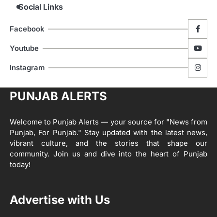
ਦਾ ਕੰਮ 99.92 ਫੀਸਦੀ ਮੁਕੰਮਲ: ਜ਼ਿਲ੍ਹਾ ਚੋਣ
Social Links
ਅਫ਼ਸਰ
Editor
Facebook
ਮੋਦੀ ਜੀ ਪੁਲਿਸ ਦੇ ਦਮ ‘ਤੇ ਨੈਸ਼ਨਲ ਟਾਊਨਹਾਲ
5
ਅਗੇਂਸਟ ਈ-20 ਨੂੰ ਰੋਕਣ ਦੀ ਕੋਸ਼ਿਸ਼ ਕਰ ਰਹੇ
Youtube
ਹਨ- ਕੇਜਰੀਵਾਲ
Editor
Instagram
ਸ੍ਰੀ ਗੁਰੂ ਰਵਿਦਾਸ ਜੀ ਦੇ ਜੀਵਨ ਤੇ ਆਧਾਰਿਤ
1
ਡਾਕੂਮੈਂਟਰੀ ਨੇ ਪਿੰਡਾਂ ਵਿੱਚ ਜਗਾਈ ਜਾਗਰੂਕਤਾ
PUNJAB ALERTS
Editor
2
ਖੇਤੀਬਾੜੀ ਵਿਭਾਗ ਵੱਲੋਂ ‘ਮਿਸ਼ਨ ਫਾਰ ਕਾਟਨ
Welcome to Punjab Alerts — your source for "News from
ਪ੍ਰੋਡਕਟੀਵਿਟੀ’ ਅਧੀਨ ਪਿੰਡ ਬਧਾਈ ਵਿਖੇ ‘ਖੇਤ
Punjab, For Punjab." Stay updated with the latest news,
ਦਿਵਸ’ ਆਯੋਜਿਤ
Editor
vibrant culture, and the stories that shape our
community. Join us and dive into the heart of Punjab
3
today!
ਰਾਸ਼ਟਰੀ ਮਨੁੱਖੀ ਅਧਿਕਾਰ ਕਮਿਸ਼ਨ ਦੇ ਮੈਂਬਰ
ਪ੍ਰਿਯਾਂਕ ਕਾਨੂੰਨਗੋ ਵਲੋਂ ਬਰਨਾਲਾ ਵਿੱਚ ਵੱਖ-ਵੱਖ
ਸਕੀਮਾਂ ਦਾ ਜਾਇਜ਼ਾ
Editor
Advertise with Us