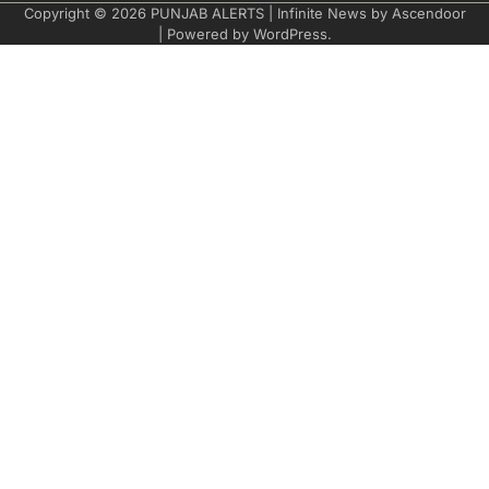
Copyright © 2026
PUNJAB ALERTS
| Infinite News by
Ascendoor
| Powered by
WordPress
.