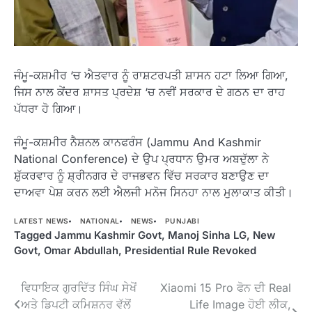
ਜੰਮੂ-ਕਸ਼ਮੀਰ ‘ਚ ਐਤਵਾਰ ਨੂੰ ਰਾਸ਼ਟਰਪਤੀ ਸ਼ਾਸਨ ਹਟਾ ਲਿਆ ਗਿਆ,
ਜਿਸ ਨਾਲ ਕੇਂਦਰ ਸ਼ਾਸਤ ਪ੍ਰਦੇਸ਼ ‘ਚ ਨਵੀਂ ਸਰਕਾਰ ਦੇ ਗਠਨ ਦਾ ਰਾਹ
ਪੱਧਰਾ ਹੋ ਗਿਆ।
ਜੰਮੂ-ਕਸ਼ਮੀਰ ਨੈਸ਼ਨਲ ਕਾਨਫਰੰਸ (Jammu And Kashmir
National Conference) ਦੇ ਉਪ ਪ੍ਰਧਾਨ ਉਮਰ ਅਬਦੁੱਲਾ ਨੇ
ਸ਼ੁੱਕਰਵਾਰ ਨੂੰ ਸ਼੍ਰੀਨਗਰ ਦੇ ਰਾਜਭਵਨ ਵਿੱਚ ਸਰਕਾਰ ਬਣਾਉਣ ਦਾ
ਦਾਅਵਾ ਪੇਸ਼ ਕਰਨ ਲਈ ਐਲਜੀ ਮਨੋਜ ਸਿਨਹਾ ਨਾਲ ਮੁਲਾਕਾਤ ਕੀਤੀ।
LATEST NEWS
NATIONAL
NEWS
PUNJABI
Tagged
Jammu Kashmir Govt
,
Manoj Sinha LG
,
New
Govt
,
Omar Abdullah
,
Presidential Rule Revoked
Post
ਵਿਧਾਇਕ ਗੁਰਦਿੱਤ ਸਿੰਘ ਸੇਖੋਂ
Xiaomi 15 Pro ਫੋਨ ਦੀ Real
ਅਤੇ ਡਿਪਟੀ ਕਮਿਸ਼ਨਰ ਵੱਲੋਂ
Life Image ਹੋਈ ਲੀਕ,