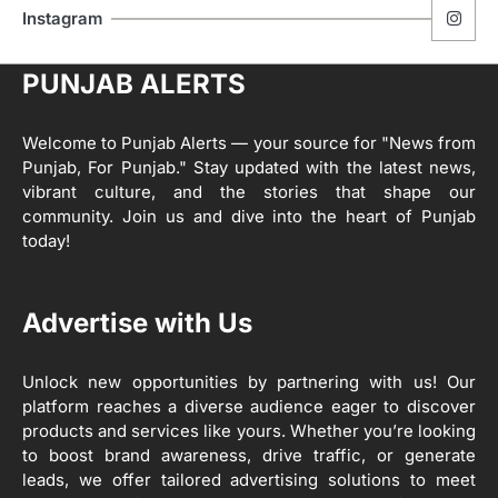
ਮੋਦੀ ਜੀ ਪੁਲਿਸ ਦੇ ਦਮ ‘ਤੇ ਨੈਸ਼ਨਲ ਟਾਊਨਹਾਲ
5
Instagram
ਅਗੇਂਸਟ ਈ-20 ਨੂੰ ਰੋਕਣ ਦੀ ਕੋਸ਼ਿਸ਼ ਕਰ ਰਹੇ
ਹਨ- ਕੇਜਰੀਵਾਲ
Editor
PUNJAB ALERTS
ਸ੍ਰੀ ਗੁਰੂ ਰਵਿਦਾਸ ਜੀ ਦੇ ਜੀਵਨ ਤੇ ਆਧਾਰਿਤ
1
ਡਾਕੂਮੈਂਟਰੀ ਨੇ ਪਿੰਡਾਂ ਵਿੱਚ ਜਗਾਈ ਜਾਗਰੂਕਤਾ
Welcome to Punjab Alerts — your source for "News from
Editor
Punjab, For Punjab." Stay updated with the latest news,
2
vibrant culture, and the stories that shape our
ਖੇਤੀਬਾੜੀ ਵਿਭਾਗ ਵੱਲੋਂ ‘ਮਿਸ਼ਨ ਫਾਰ ਕਾਟਨ
community. Join us and dive into the heart of Punjab
ਪ੍ਰੋਡਕਟੀਵਿਟੀ’ ਅਧੀਨ ਪਿੰਡ ਬਧਾਈ ਵਿਖੇ ‘ਖੇਤ
today!
ਦਿਵਸ’ ਆਯੋਜਿਤ
Editor
3
Advertise with Us
ਰਾਸ਼ਟਰੀ ਮਨੁੱਖੀ ਅਧਿਕਾਰ ਕਮਿਸ਼ਨ ਦੇ ਮੈਂਬਰ
ਪ੍ਰਿਯਾਂਕ ਕਾਨੂੰਨਗੋ ਵਲੋਂ ਬਰਨਾਲਾ ਵਿੱਚ ਵੱਖ-ਵੱਖ
ਸਕੀਮਾਂ ਦਾ ਜਾਇਜ਼ਾ
Unlock new opportunities by partnering with us! Our
Editor
platform reaches a diverse audience eager to discover
products and services like yours. Whether you’re looking
4
to boost brand awareness, drive traffic, or generate
ਹੁਸ਼ਿਆਰਪੁਰ ਜ਼ਿਲ੍ਹੇ ਵ‘ ਈ.ਐੱਫ. ਡਿਜੀਟਾਈਜ਼ੇਸ਼ਨ
ਦਾ ਕੰਮ 99.92 ਫੀਸਦੀ ਮੁਕੰਮਲ: ਜ਼ਿਲ੍ਹਾ ਚੋਣ
leads, we offer tailored advertising solutions to meet