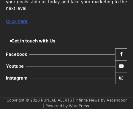
ਅਫ਼ਸਰ
your goals. Join us today and take your marketing to the
Editor
next level!
ਮੋਦੀ ਜੀ ਪੁਲਿਸ ਦੇ ਦਮ ‘ਤੇ ਨੈਸ਼ਨਲ ਟਾਊਨਹਾਲ
5
ਅਗੇਂਸਟ ਈ-20 ਨੂੰ ਰੋਕਣ ਦੀ ਕੋਸ਼ਿਸ਼ ਕਰ ਰਹੇ
Click here
ਹਨ- ਕੇਜਰੀਵਾਲ
Editor
Get in touch with Us
Facebook
Youtube
Instagram
Copyright © 2026
PUNJAB ALERTS
| Infinite News by
Ascendoor
| Powered by
WordPress
.