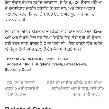
ਇਹ ਉਡਾਣ ਕੈਪਟਨ ਸੁਮੀਤ ਸੱਭਰਵਾਲ, ਜੋ ਕਿ 8,200 ਉਡਾਣ ਘੰਟਿਆਂ
ਦੇ ਤਜਰਬੇਕਾਰ ਲਾਈਨ ਟ੍ਰੇਨਿੰਗ ਕੈਪਟਨ ਸਨ, ਅਤੇ ਫਸਟ ਅਫਸਰ
ਕਲਾਈਵ ਕੁੰਦਰ, ਜਿਨ੍ਹਾਂ ਨੇ 1,100 ਉਡਾਣ ਘੰਟੇ ਪੂਰੇ ਕੀਤੇ ਸਨ, ਦੀ
ਕਮਾਨ ਹੇਠ ਸੀ।
ਇਹ ਜਹਾਜ਼ ਬੀਜੇ ਮੈਡੀਕਲ ਕਾਲਜ ਕੈਂਪਸ ਦੇ ਹੋਸਟਲ ਨਾਲ ਟਕਰਾ ਗਿਆ
ਅਤੇ ਅੱਗ ਦੇ ਗੋਲੇ ਵਿੱਚ ਫਟ ਗਿਆ ਕਿਉਂਕਿ ਇਹ ਲੰਬੀ ਦੂਰੀ ਦੀ ਉਡਾਣ
ਲਈ ਬਹੁਤ ਸਾਰਾ ਬਾਲਣ ਲੈ ਕੇ ਜਾ ਰਿਹਾ ਸੀ। ਇਸ ਹਾਦਸੇ ਵਿੱਚ ਜ਼ਮੀਨ
‘ਤੇ ਮੌਜੂਦ ਲੋਕਾਂ ਸਮੇਤ 275 ਤੋਂ ਵੱਧ ਲੋਕ ਮਾਰੇ ਗਏ ਸਨ।
LATEST NEWS
NATIONAL
NEWS
PUNJABI
Tagged
Air India
,
Airplane Crash
,
Latest News
,
Supreme Court
Post
ਸੂਬੇ ਭਰ ’ਚ ਸਫ਼ਾਈ
GST ਕੀਮਤ ਵਿੱਚ ਕਟੌਤੀ: GST ਦੀਆਂ
ਕਾਮੇ 29 ਤੋਂ ਕਰਨਗੇ ਦੋ
ਨਵੀਆਂ ਦਰਾਂ ਅੱਜ ਤੋਂ ਲਾਗੂ, ਜਾਣੋ ਕੀ
navigation
ਰੋਜ਼ਾ ਹੜਤਾਲ
ਸਸਤਾ ਤੇ ਕੀ ਮਹਿੰਗਾ