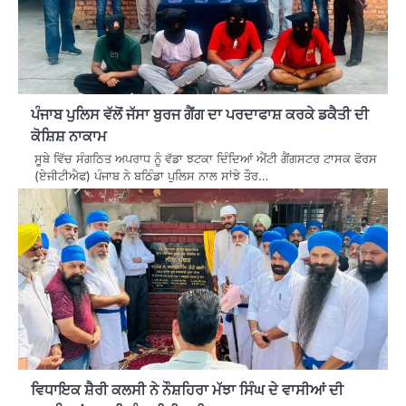
ਪੰਜਾਬ ਪੁਲਿਸ ਵੱਲੋਂ ਜੱਸਾ ਬੁਰਜ ਗੈਂਗ ਦਾ ਪਰਦਾਫਾਸ਼ ਕਰਕੇ ਡਕੈਤੀ ਦੀ
ਕੋਸ਼ਿਸ਼ ਨਾਕਾਮ
ਸੂਬੇ ਵਿੱਚ ਸੰਗਠਿਤ ਅਪਰਾਧ ਨੂੰ ਵੱਡਾ ਝਟਕਾ ਦਿੰਦਿਆਂ ਐਂਟੀ ਗੈਂਗਸਟਰ ਟਾਸਕ ਫੋਰਸ
(ਏਜੀਟੀਐਫ) ਪੰਜਾਬ ਨੇ ਬਠਿੰਡਾ ਪੁਲਿਸ ਨਾਲ ਸਾਂਝੇ ਤੌਰ…
ਵਿਧਾਇਕ ਸ਼ੈਰੀ ਕਲਸੀ ਨੇ ਨੌਸ਼ਹਿਰਾ ਮੱਝਾ ਸਿੰਘ ਦੇ ਵਾਸੀਆਂ ਦੀ