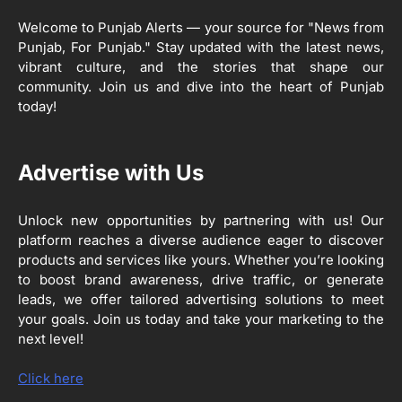
Editor
Welcome to Punjab Alerts — your source for "News from
2
ਖੇਤੀਬਾੜੀ ਵਿਭਾਗ ਵੱਲੋਂ ‘ਮਿਸ਼ਨ ਫਾਰ ਕਾਟਨ
Punjab, For Punjab." Stay updated with the latest news,
ਪ੍ਰੋਡਕਟੀਵਿਟੀ’ ਅਧੀਨ ਪਿੰਡ ਬਧਾਈ ਵਿਖੇ ‘ਖੇਤ
vibrant culture, and the stories that shape our
ਦਿਵਸ’ ਆਯੋਜਿਤ
community. Join us and dive into the heart of Punjab
Editor
today!
3
ਰਾਸ਼ਟਰੀ ਮਨੁੱਖੀ ਅਧਿਕਾਰ ਕਮਿਸ਼ਨ ਦੇ ਮੈਂਬਰ
Advertise with Us
ਪ੍ਰਿਯਾਂਕ ਕਾਨੂੰਨਗੋ ਵਲੋਂ ਬਰਨਾਲਾ ਵਿੱਚ ਵੱਖ-ਵੱਖ
ਸਕੀਮਾਂ ਦਾ ਜਾਇਜ਼ਾ
Editor
Unlock new opportunities by partnering with us! Our
platform reaches a diverse audience eager to discover
4
ਹੁਸ਼ਿਆਰਪੁਰ ਜ਼ਿਲ੍ਹੇ ਵ‘ ਈ.ਐੱਫ. ਡਿਜੀਟਾਈਜ਼ੇਸ਼ਨ
products and services like yours. Whether you’re looking
ਦਾ ਕੰਮ 99.92 ਫੀਸਦੀ ਮੁਕੰਮਲ: ਜ਼ਿਲ੍ਹਾ ਚੋਣ
to boost brand awareness, drive traffic, or generate
ਅਫ਼ਸਰ
Editor
leads, we offer tailored advertising solutions to meet
your goals. Join us today and take your marketing to the
ਮੋਦੀ ਜੀ ਪੁਲਿਸ ਦੇ ਦਮ ‘ਤੇ ਨੈਸ਼ਨਲ ਟਾਊਨਹਾਲ
5
next level!
ਅਗੇਂਸਟ ਈ-20 ਨੂੰ ਰੋਕਣ ਦੀ ਕੋਸ਼ਿਸ਼ ਕਰ ਰਹੇ
ਹਨ- ਕੇਜਰੀਵਾਲ
Editor
Click here