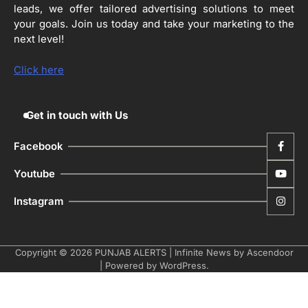
ਦਾ ਕੰਮ 99.92 ਫੀਸਦੀ ਮੁਕੰਮਲ: ਜ਼ਿਲ੍ਹਾ ਚੋਣ
leads, we offer tailored advertising solutions to meet
ਅਫ਼ਸਰ
your goals. Join us today and take your marketing to the
Editor
next level!
ਮੋਦੀ ਜੀ ਪੁਲਿਸ ਦੇ ਦਮ ‘ਤੇ ਨੈਸ਼ਨਲ ਟਾਊਨਹਾਲ
5
ਅਗੇਂਸਟ ਈ-20 ਨੂੰ ਰੋਕਣ ਦੀ ਕੋਸ਼ਿਸ਼ ਕਰ ਰਹੇ
Click here
ਹਨ- ਕੇਜਰੀਵਾਲ
Editor
Get in touch with Us
Facebook
Youtube
Instagram
Copyright © 2026
PUNJAB ALERTS
| Infinite News by
Ascendoor
| Powered by
WordPress
.