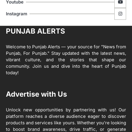
Editor
Youtube
ਮੋਦੀ ਜੀ ਪੁਲਿਸ ਦੇ ਦਮ ‘ਤੇ ਨੈਸ਼ਨਲ ਟਾਊਨਹਾਲ
5
Instagram
ਅਗੇਂਸਟ ਈ-20 ਨੂੰ ਰੋਕਣ ਦੀ ਕੋਸ਼ਿਸ਼ ਕਰ ਰਹੇ
ਹਨ- ਕੇਜਰੀਵਾਲ
Editor
PUNJAB ALERTS
ਸ੍ਰੀ ਗੁਰੂ ਰਵਿਦਾਸ ਜੀ ਦੇ ਜੀਵਨ ਤੇ ਆਧਾਰਿਤ
1
ਡਾਕੂਮੈਂਟਰੀ ਨੇ ਪਿੰਡਾਂ ਵਿੱਚ ਜਗਾਈ ਜਾਗਰੂਕਤਾ
Welcome to Punjab Alerts — your source for "News from
Editor
Punjab, For Punjab." Stay updated with the latest news,
2
vibrant culture, and the stories that shape our
ਖੇਤੀਬਾੜੀ ਵਿਭਾਗ ਵੱਲੋਂ ‘ਮਿਸ਼ਨ ਫਾਰ ਕਾਟਨ
community. Join us and dive into the heart of Punjab
ਪ੍ਰੋਡਕਟੀਵਿਟੀ’ ਅਧੀਨ ਪਿੰਡ ਬਧਾਈ ਵਿਖੇ ‘ਖੇਤ
today!
ਦਿਵਸ’ ਆਯੋਜਿਤ
Editor
3
Advertise with Us
ਰਾਸ਼ਟਰੀ ਮਨੁੱਖੀ ਅਧਿਕਾਰ ਕਮਿਸ਼ਨ ਦੇ ਮੈਂਬਰ
ਪ੍ਰਿਯਾਂਕ ਕਾਨੂੰਨਗੋ ਵਲੋਂ ਬਰਨਾਲਾ ਵਿੱਚ ਵੱਖ-ਵੱਖ
ਸਕੀਮਾਂ ਦਾ ਜਾਇਜ਼ਾ
Unlock new opportunities by partnering with us! Our
Editor
platform reaches a diverse audience eager to discover
products and services like yours. Whether you’re looking
4
to boost brand awareness, drive traffic, or generate
ਹੁਸ਼ਿਆਰਪੁਰ ਜ਼ਿਲ੍ਹੇ ਵ‘ ਈ.ਐੱਫ. ਡਿਜੀਟਾਈਜ਼ੇਸ਼ਨ