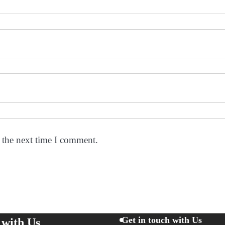
 the next time I comment.
Get in touch with Us
 with Us