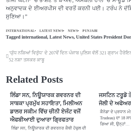
ਤੀਜੀ ਘਟਨਾ ‘ਚ ਭਾਸ਼ਣ ਤੋਂ ਬਾਅਦ, ਅਸੈਂਬਲੀ ਹਾਲ ‘ਚ ਸਾਊਂਡ ਸ
ਅਨੁਵਾਦਕ ਦੇ ਈਅਰਪੀਸ ਦੀ ਵਰਤੋਂ ਕਰਨੀ ਪਈ। ਟਰੰਪ ਨੇ ਦੱਸਿਆ 
ਸੁਣਿਆ।”
INTERNATIONAL
LATEST NEWS
NEWS
PUNJABI
Tagged
international
,
Latest News
,
United States President D
‘ਯੁੱਧ ਨਸ਼ਿਆਂ ਵਿਰੁੱਧ’ ਦੇ 207ਵੇਂ ਦਿਨ ਪੰਜਾਬ ਪੁਲਿਸ ਵੱਲੋਂ 321 ਗ੍ਰਾਮ ਹੈ
Post
52 ਨਸ਼ਾ ਤਸਕਰ ਕਾਬੂ
navigation
Related Posts
ਲਿੰਡਾ ਸਨ, ਨਿਊਯਾਰਕ ਗਵਰਨਰ ਦੀ
ਜਸਟਿਨ ਟਰੂਡੋ ਤੇ
ਸਾਬਕਾ ਪ੍ਰਮੁੱਖ ਸਹਾਇਤਾ, ਮਿਲੀਅਨ
ਜੋਲੀ ਦੇ ਅਫੇਅ
ਡਾਲਰ ਸਕੀਮ ਵਿੱਚ ਚੀਨੀ ਏਜੰਟ ਵਜੋਂ
ਕੈਨੇਡਾ ਦੇ ਪ੍ਰਧਾਨ ਮ
Trudeau) ਦਾ 18 ਸ
ਐਫਬੀਆਈ ਦੁਆਰਾ ਗ੍ਰਿਫਤਾਰ
ਗਿਆ ਸੀ, ਉਨ੍ਹਾਂ…
ਲਿੰਡਾ ਸਨ, ਨਿਊਯਾਰਕ ਦੀ ਗਵਰਨਰ ਕੈਥੀ ਹੋਚੁਲ ਦੀ