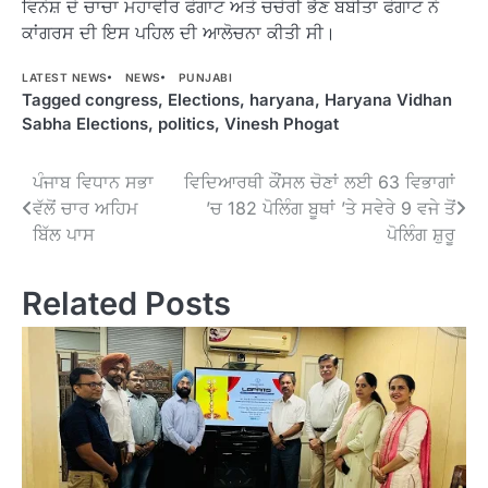
ਵਿਨੇਸ਼ ਦੇ ਚਾਚਾ ਮਹਾਵੀਰ ਫੋਗਾਟ ਅਤੇ ਚਚੇਰੀ ਭੈਣ ਬਬੀਤਾ ਫੋਗਾਟ ਨੇ
ਕਾਂਗਰਸ ਦੀ ਇਸ ਪਹਿਲ ਦੀ ਆਲੋਚਨਾ ਕੀਤੀ ਸੀ।
LATEST NEWS
NEWS
PUNJABI
Tagged
congress
,
Elections
,
haryana
,
Haryana Vidhan
Sabha Elections
,
politics
,
Vinesh Phogat
Post
ਪੰਜਾਬ ਵਿਧਾਨ ਸਭਾ
ਵਿਦਿਆਰਥੀ ਕੌਂਸਲ ਚੋਣਾਂ ਲਈ 63 ਵਿਭਾਗਾਂ
ਵੱਲੋਂ ਚਾਰ ਅਹਿਮ
’ਚ 182 ਪੋਲਿੰਗ ਬੂਥਾਂ ’ਤੇ ਸਵੇਰੇ 9 ਵਜੇ ਤੋਂ
navigation
ਬਿੱਲ ਪਾਸ
ਪੋਲਿੰਗ ਸ਼ੁਰੂ
Related Posts