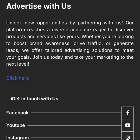
ਰਾਸ਼ਟਰੀ ਮਨੁੱਖੀ ਅਧਿਕਾਰ ਕਮਿਸ਼ਨ ਦੇ ਮੈਂਬਰ
Advertise with Us
ਪ੍ਰਿਯਾਂਕ ਕਾਨੂੰਨਗੋ ਵਲੋਂ ਬਰਨਾਲਾ ਵਿੱਚ ਵੱਖ-ਵੱਖ
ਸਕੀਮਾਂ ਦਾ ਜਾਇਜ਼ਾ
Editor
Unlock new opportunities by partnering with us! Our
platform reaches a diverse audience eager to discover
4
products and services like yours. Whether you’re looking
ਹੁਸ਼ਿਆਰਪੁਰ ਜ਼ਿਲ੍ਹੇ ਵ‘ ਈ.ਐੱਫ. ਡਿਜੀਟਾਈਜ਼ੇਸ਼ਨ
ਦਾ ਕੰਮ 99.92 ਫੀਸਦੀ ਮੁਕੰਮਲ: ਜ਼ਿਲ੍ਹਾ ਚੋਣ
to boost brand awareness, drive traffic, or generate
ਅਫ਼ਸਰ
leads, we offer tailored advertising solutions to meet
Editor
your goals. Join us today and take your marketing to the
next level!
ਮੋਦੀ ਜੀ ਪੁਲਿਸ ਦੇ ਦਮ ‘ਤੇ ਨੈਸ਼ਨਲ ਟਾਊਨਹਾਲ
5
ਅਗੇਂਸਟ ਈ-20 ਨੂੰ ਰੋਕਣ ਦੀ ਕੋਸ਼ਿਸ਼ ਕਰ ਰਹੇ
ਹਨ- ਕੇਜਰੀਵਾਲ
Click here
Editor
Get in touch with Us
Facebook
Youtube
Instagram