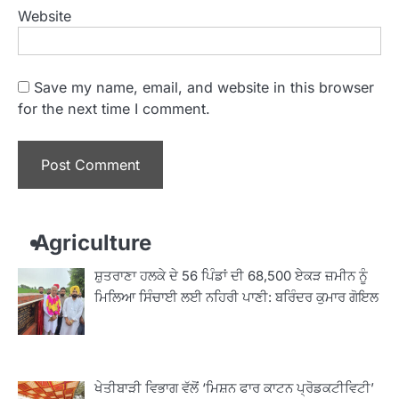
Website
Save my name, email, and website in this browser
for the next time I comment.
Agriculture
ਸ਼ੁਤਰਾਣਾ ਹਲਕੇ ਦੇ 56 ਪਿੰਡਾਂ ਦੀ 68,500 ਏਕੜ ਜ਼ਮੀਨ ਨੂੰ
ਮਿਲਿਆ ਸਿੰਚਾਈ ਲਈ ਨਹਿਰੀ ਪਾਣੀ: ਬਰਿੰਦਰ ਕੁਮਾਰ ਗੋਇਲ
ਖੇਤੀਬਾੜੀ ਵਿਭਾਗ ਵੱਲੋਂ ‘ਮਿਸ਼ਨ ਫਾਰ ਕਾਟਨ ਪ੍ਰੋਡਕਟੀਵਿਟੀ’