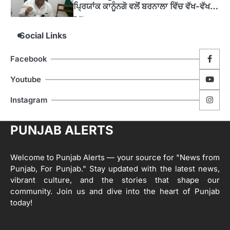
ਸਕੀਮਾਂ ਦਾ ਜਾਇਜ਼ਾ
Editor
Social Links
4
ਹੁਸ਼ਿਆਰਪੁਰ ਜ਼ਿਲ੍ਹੇ ਵ‘ ਈ.ਐੱਫ. ਡਿਜੀਟਾਈਜ਼ੇਸ਼ਨ
ਦਾ ਕੰਮ 99.92 ਫੀਸਦੀ ਮੁਕੰਮਲ: ਜ਼ਿਲ੍ਹਾ ਚੋਣ
Facebook
ਅਫ਼ਸਰ
Editor
Youtube
ਮੋਦੀ ਜੀ ਪੁਲਿਸ ਦੇ ਦਮ ‘ਤੇ ਨੈਸ਼ਨਲ ਟਾਊਨਹਾਲ
5
ਅਗੇਂਸਟ ਈ-20 ਨੂੰ ਰੋਕਣ ਦੀ ਕੋਸ਼ਿਸ਼ ਕਰ ਰਹੇ
Instagram
ਹਨ- ਕੇਜਰੀਵਾਲ
Editor
ਸ੍ਰੀ ਗੁਰੂ ਰਵਿਦਾਸ ਜੀ ਦੇ ਜੀਵਨ ਤੇ ਆਧਾਰਿਤ
PUNJAB ALERTS
1
ਡਾਕੂਮੈਂਟਰੀ ਨੇ ਪਿੰਡਾਂ ਵਿੱਚ ਜਗਾਈ ਜਾਗਰੂਕਤਾ
Editor
Welcome to Punjab Alerts — your source for "News from
2
Punjab, For Punjab." Stay updated with the latest news,
ਖੇਤੀਬਾੜੀ ਵਿਭਾਗ ਵੱਲੋਂ ‘ਮਿਸ਼ਨ ਫਾਰ ਕਾਟਨ
vibrant culture, and the stories that shape our
ਪ੍ਰੋਡਕਟੀਵਿਟੀ’ ਅਧੀਨ ਪਿੰਡ ਬਧਾਈ ਵਿਖੇ ‘ਖੇਤ
community. Join us and dive into the heart of Punjab
ਦਿਵਸ’ ਆਯੋਜਿਤ
Editor
today!
3