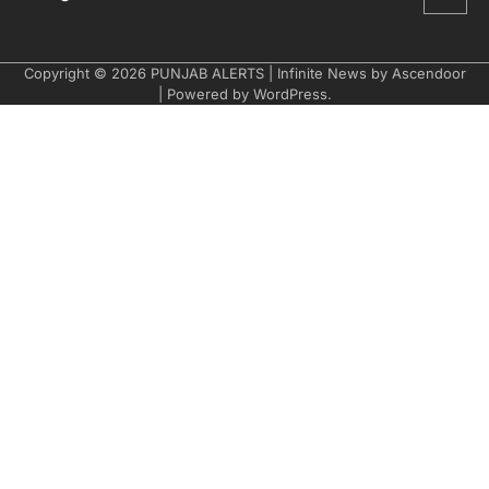
Copyright © 2026
PUNJAB ALERTS
| Infinite News by
Ascendoor
| Powered by
WordPress
.