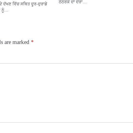
ਠੇਠਰਕੇ ਦਾ ਦੌਰਾ…
ਦੇ ਦੱਖਣ ਵਿੱਚ ਸਥਿਤ ਦੂਰ-ਦੁਰਾਡੇ
 ਨੂੰ…
ds are marked
*