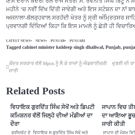
ਇਸ ਦੌਰਾਨ ਕੇਂਦਰੀ ਰੇਲ ਰਾਜ ਮੰਤਰੀ ਸ. ਰਵਨੀਤ ਸਿੰਘ ਬਿੱਟੂ ਨੇ ਸ.
ਮਹੀਨੇ ‘ਚ ਨਵੀਂ ਦਿੱਖ ਦਿੱਤੀ ਜਾਵੇਗੀ ਅਤੇ ਇਸ ਸਟੇਸ਼ਨ ਦਾ ਨਾਂ ਬਾਬ
ਅਜਨਾਲਾ-ਬੱਲੜ੍ਹਵਾਲ ਸਰਹੱਦੀ ਖੇਤਰ ਨੂੰ ਸ੍ਰੀ ਅੰਮ੍ਰਿਤਸਰ ਸਾਹਿਬ
ਪ੍ਰਵਾਨਗੀ ਦਿੰਦਿਆਂ ਕਿਹਾ ਕਿ ਇਸ ਮਾਮਲੇ ਨੂੰ ਛੇਤੀ ਹੀ ਵਿਚਾਰ
LATEST NEWS
NEWS
PUNJAB
PUNJABI
Tagged
cabinet minister kuldeep singh dhaliwal
,
Punjab
,
punja
ਕੇਂਦਰ ਸਰਕਾਰ ਵੱਲੋਂ Mpox ਨੂੰ ਲੈ ਕੇ ਰਾਜਾਂ ਨੂੰ ਐਡਵਾਈਜ਼ਰੀ
ਦੁਬਈ ਦੀ ਰਾਜ
Post
ਜਾਰੀ
navigation
Related Posts
ਵਿਧਾਇਕ ਗੁਰਦਿੱਤ ਸਿੰਘ ਸੇਖੋਂ ਅਤੇ ਡਿਪਟੀ
ਜਾਪਾਨ ਵਿਚ ਤੀ
ਕਮਿਸ਼ਨਰ ਵੱਲੋਂ ਜਿਲ੍ਹੇ ਦੀਆਂ ਮੰਡੀਆਂ ਦਾ
ਦਾ ਆਇਆ ਭੂਚਾ
ਦੌਰਾ
ਜਾਰੀ ਕੀਤੀ
ਫਰੀਦਕੋਟ ਦੇ ਵਿਧਾਇਕ ਸ.ਗੁਰਦਿੱਤ ਸਿੰਘ ਸੇਖੋਂ ਅਤੇ
ਜਾਪਾਨ ਦੀ ਮੌਸਮ ਵਿ