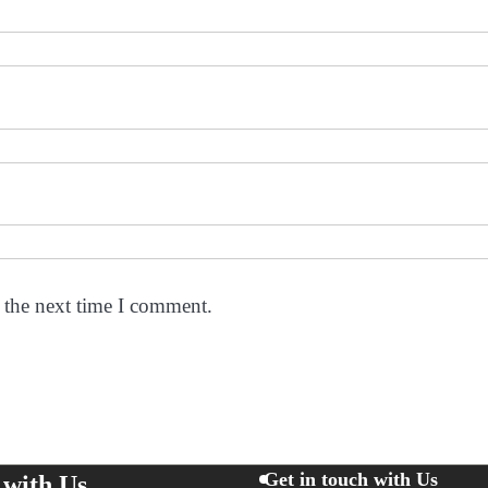
 the next time I comment.
Get in touch with Us
 with Us