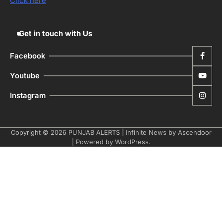
Click here
ਹਨ- ਕੇਜਰੀਵਾਲ
Editor
Get in touch with Us
Facebook
Youtube
Instagram
Copyright © 2026
PUNJAB ALERTS
| Infinite News by
Ascendoor
| Powered by
WordPress
.