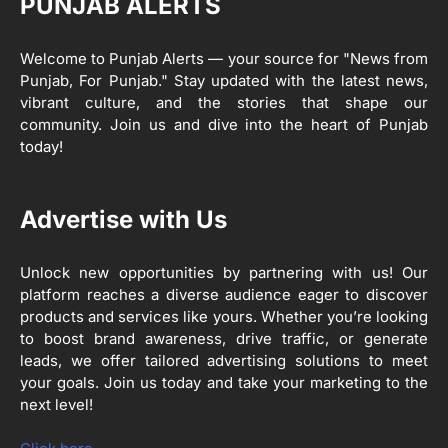
PUNJAB ALERTS
ਸ੍ਰੀ ਗੁਰੂ ਰਵਿਦਾਸ ਜੀ ਦੇ ਜੀਵਨ ਤੇ ਆਧਾਰਿਤ
1
ਡਾਕੂਮੈਂਟਰੀ ਨੇ ਪਿੰਡਾਂ ਵਿੱਚ ਜਗਾਈ ਜਾਗਰੂਕਤਾ
Welcome to Punjab Alerts — your source for "News from
Editor
Punjab, For Punjab." Stay updated with the latest news,
2
vibrant culture, and the stories that shape our
ਖੇਤੀਬਾੜੀ ਵਿਭਾਗ ਵੱਲੋਂ ‘ਮਿਸ਼ਨ ਫਾਰ ਕਾਟਨ
ਪ੍ਰੋਡਕਟੀਵਿਟੀ’ ਅਧੀਨ ਪਿੰਡ ਬਧਾਈ ਵਿਖੇ ‘ਖੇਤ
community. Join us and dive into the heart of Punjab
ਦਿਵਸ’ ਆਯੋਜਿਤ
today!
Editor
3
Advertise with Us
ਰਾਸ਼ਟਰੀ ਮਨੁੱਖੀ ਅਧਿਕਾਰ ਕਮਿਸ਼ਨ ਦੇ ਮੈਂਬਰ
ਪ੍ਰਿਯਾਂਕ ਕਾਨੂੰਨਗੋ ਵਲੋਂ ਬਰਨਾਲਾ ਵਿੱਚ ਵੱਖ-ਵੱਖ
ਸਕੀਮਾਂ ਦਾ ਜਾਇਜ਼ਾ
Editor
Unlock new opportunities by partnering with us! Our
platform reaches a diverse audience eager to discover
products and services like yours. Whether you’re looking
4
ਹੁਸ਼ਿਆਰਪੁਰ ਜ਼ਿਲ੍ਹੇ ਵ‘ ਈ.ਐੱਫ. ਡਿਜੀਟਾਈਜ਼ੇਸ਼ਨ
to boost brand awareness, drive traffic, or generate
ਦਾ ਕੰਮ 99.92 ਫੀਸਦੀ ਮੁਕੰਮਲ: ਜ਼ਿਲ੍ਹਾ ਚੋਣ
leads, we offer tailored advertising solutions to meet
ਅਫ਼ਸਰ
Editor
your goals. Join us today and take your marketing to the
next level!
ਮੋਦੀ ਜੀ ਪੁਲਿਸ ਦੇ ਦਮ ‘ਤੇ ਨੈਸ਼ਨਲ ਟਾਊਨਹਾਲ
5
ਅਗੇਂਸਟ ਈ-20 ਨੂੰ ਰੋਕਣ ਦੀ ਕੋਸ਼ਿਸ਼ ਕਰ ਰਹੇ