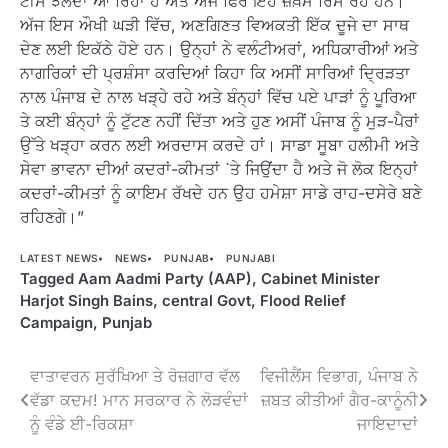
ਟੀਸ ਝੱਲਦਾ ਆ ਰਿਹਾ ਹੈ ਅਤੇ ਅੱਜ ਫਿਰ ਇਹ ਜ਼ਖ਼ਮ ਰਿਸ ਰਹੇ ਹਨ।
ਅੱਜ ਇਸ ਔਖੀ ਘੜੀ ਵਿੱਚ, ਅਣਗਿਣਤ ਵਿਅਕਤੀ ਇੱਕ ਦੂਜੇ ਦਾ ਸਾਥ
ਦੇਣ ਲਈ ਇਕੱਠੇ ਹੋਏ ਹਨ। ਉਨ੍ਹਾਂ ਨੇ ਵਲੰਟੀਅਰਾਂ, ਅਧਿਕਾਰੀਆਂ ਅਤੇ
ਨਾਗਰਿਕਾਂ ਦੀ ਪ੍ਰਸ਼ੰਸਾ ਕਰਦਿਆਂ ਕਿਹਾ ਕਿ ਅਸੀਂ ਸਾਰਿਆਂ ਦ੍ਰਿੜਤਾ
ਨਾਲ ਪੰਜਾਬ ਦੇ ਨਾਲ ਖੜ੍ਹੇ ਰਹੇ ਅਤੇ ਬੰਨ੍ਹਾਂ ਵਿੱਚ ਪਏ ਪਾੜਾਂ ਨੂੰ ਪੂਰਿਆ
ਤੇ ਕਈ ਬੰਨ੍ਹਾਂ ਨੂੰ ਟੁੱਟਣ ਨਹੀਂ ਦਿੱਤਾ ਅਤੇ ਹੁਣ ਅਸੀਂ ਪੰਜਾਬ ਨੂੰ ਮੁੜ-ਪੈਰਾਂ
ਉੱਤੇ ਖੜ੍ਹਾ ਕਰਨ ਲਈ ਅਰਦਾਸ ਕਰਦੇ ਹਾਂ। ਸਾਡਾ ਸੂਬਾ ਹਲੀਮੀ ਅਤੇ
ਸੇਵਾ ਭਾਵਨਾ ਦੀਆਂ ਕਦਰਾਂ-ਕੀਮਤਾਂ `ਤੇ ਜਿਉਂਦਾ ਹੈ ਅਤੇ ਜੋ ਲੋਕ ਇਨ੍ਹਾਂ
ਕਦਰਾਂ-ਕੀਮਤਾਂ ਨੂੰ ਕਾਇਮ ਰੱਖਦੇ ਹਨ ਉਹ ਹਮੇਸ਼ਾ ਸਾਡੇ ਰਾਹ-ਦਸੇਰੇ ਬਣੇ
ਰਹਿਣਗੇ।”
LATEST NEWS
NEWS
PUNJAB
PUNJABI
Tagged
Aam Aadmi Party (AAP)
,
Cabinet Minister
Harjot Singh Bains
,
central Govt
,
Flood Relief
Campaign
,
Punjab
Post
ਵਾਤਾਵਰਨ ਸੁਰੱਖਿਆ ਤੇ ਰੋਜ਼ਗਾਰ ਵੱਲ
ਵਿਜੀਲੈਂਸ ਵਿਭਾਗ, ਪੰਜਾਬ ਨੇ
ਵੱਡਾ ਕਦਮ! ਮਾਨ ਸਰਕਾਰ ਨੇ ਲੋੜਵੰਦਾਂ
ਜ਼ਬਤ ਕੀਤੀਆਂ ਗੈਰ-ਕਾਨੂੰਨੀ
navigation
ਨੂੰ ਵੰਡੇ ਈ-ਰਿਕਸ਼ਾ
ਜਾਇਦਾਦਾਂ