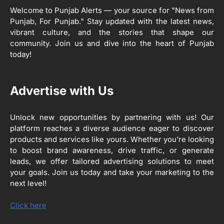
2
ਖੇਤੀਬਾੜੀ ਵਿਭਾਗ ਵੱਲੋਂ ‘ਮਿਸ਼ਨ ਫਾਰ ਕਾਟਨ
Welcome to Punjab Alerts — your source for "News from
ਪ੍ਰੋਡਕਟੀਵਿਟੀ’ ਅਧੀਨ ਪਿੰਡ ਬਧਾਈ ਵਿਖੇ ‘ਖੇਤ
Punjab, For Punjab." Stay updated with the latest news,
ਦਿਵਸ’ ਆਯੋਜਿਤ
Editor
vibrant culture, and the stories that shape our
community. Join us and dive into the heart of Punjab
today!
3
ਰਾਸ਼ਟਰੀ ਮਨੁੱਖੀ ਅਧਿਕਾਰ ਕਮਿਸ਼ਨ ਦੇ ਮੈਂਬਰ
ਪ੍ਰਿਯਾਂਕ ਕਾਨੂੰਨਗੋ ਵਲੋਂ ਬਰਨਾਲਾ ਵਿੱਚ ਵੱਖ-ਵੱਖ
ਸਕੀਮਾਂ ਦਾ ਜਾਇਜ਼ਾ
Advertise with Us
Editor
Unlock new opportunities by partnering with us! Our
4
ਹੁਸ਼ਿਆਰਪੁਰ ਜ਼ਿਲ੍ਹੇ ਵ‘ ਈ.ਐੱਫ. ਡਿਜੀਟਾਈਜ਼ੇਸ਼ਨ
platform reaches a diverse audience eager to discover
ਦਾ ਕੰਮ 99.92 ਫੀਸਦੀ ਮੁਕੰਮਲ: ਜ਼ਿਲ੍ਹਾ ਚੋਣ
products and services like yours. Whether you’re looking
ਅਫ਼ਸਰ
Editor
to boost brand awareness, drive traffic, or generate
leads, we offer tailored advertising solutions to meet
ਮੋਦੀ ਜੀ ਪੁਲਿਸ ਦੇ ਦਮ ‘ਤੇ ਨੈਸ਼ਨਲ ਟਾਊਨਹਾਲ
5
your goals. Join us today and take your marketing to the
ਅਗੇਂਸਟ ਈ-20 ਨੂੰ ਰੋਕਣ ਦੀ ਕੋਸ਼ਿਸ਼ ਕਰ ਰਹੇ
next level!
ਹਨ- ਕੇਜਰੀਵਾਲ
Editor
Click here