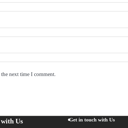
 the next time I comment.
Get in touch with Us
 with Us