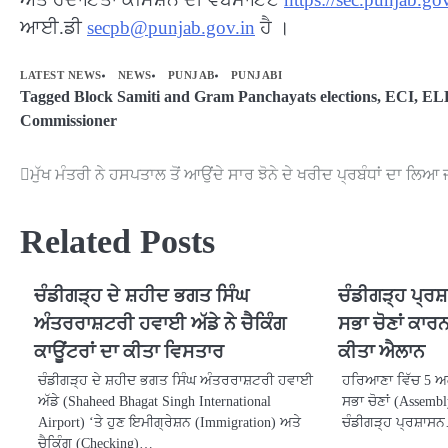
ਆਈ.ਡੀ
secpb@punjab.gov.in
ਹੈ ।
LATEST NEWS
NEWS
PUNJAB
PUNJABI
Tagged
Block Samiti and Gram Panchayats elections
,
ECI
,
EL
Commissioner
ਮੁੱਖ ਮੰਤਰੀ ਨੇ ਹਸਪਤਾਲ ਤੋਂ ਆਉਂਦੇ ਸਾਰ ਝੋਨੇ ਦੇ ਖਰੀਦ ਪ੍ਰਬੰਧਾਂ ਦਾ ਲਿਆ 
Post
navigation
Related Posts
ਚੰਡੀਗੜ੍ਹ ਦੇ ਸ਼ਹੀਦ ਭਗਤ ਸਿੰਘ
ਚੰਡੀਗੜ੍ਹ ਪ੍ਰ
ਅੰਤਰਰਾਸ਼ਟਰੀ ਹਵਾਈ ਅੱਡੇ ਨੇ ਚੈਕਿੰਗ
ਸਭਾ ਚੋਣਾਂ ਕਾਰਨ
ਕਾਊਂਟਰਾਂ ਦਾ ਕੀਤਾ ਵਿਸਤਾਰ
ਕੀਤਾ ਐਲਾਨ
ਚੰਡੀਗੜ੍ਹ ਦੇ ਸ਼ਹੀਦ ਭਗਤ ਸਿੰਘ ਅੰਤਰਰਾਸ਼ਟਰੀ ਹਵਾਈ
ਹਰਿਆਣਾ ਵਿੱਚ 5 ਅਕ
ਅੱਡੇ (Shaheed Bhagat Singh International
ਸਭਾ ਚੋਣਾਂ (Assembly
Airport) ‘ਤੇ ਹੁਣ ਇਮੀਗ੍ਰੇਸ਼ਨ (Immigration) ਅਤੇ
ਚੰਡੀਗੜ੍ਹ ਪ੍ਰਸ਼ਾਸ
ਚੈਕਿੰਗ (Checking)…