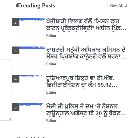
Trending Posts
View All
ਜਗਾਈ ਜਾਗਰੂਕਤਾ
Editor
ਖੇਤੀਬਾੜੀ ਵਿਭਾਗ ਵੱਲੋਂ ‘ਮਿਸ਼ਨ ਫਾਰ
2
ਕਾਟਨ ਪ੍ਰੋਡਕਟੀਵਿਟੀ’ ਅਧੀਨ ਪਿੰਡ
ਬਧਾਈ ਵਿਖੇ ‘ਖੇਤ ਦਿਵਸ’ ਆਯੋਜਿਤ
Editor
ਰਾਸ਼ਟਰੀ ਮਨੁੱਖੀ ਅਧਿਕਾਰ ਕਮਿਸ਼ਨ ਦੇ
3
ਮੈਂਬਰ ਪ੍ਰਿਯਾਂਕ ਕਾਨੂੰਨਗੋ ਵਲੋਂ ਬਰਨਾਲਾ
ਵਿੱਚ ਵੱਖ-ਵੱਖ ਸਕੀਮਾਂ ਦਾ ਜਾਇਜ਼ਾ
Editor
ਹੁਸ਼ਿਆਰਪੁਰ ਜ਼ਿਲ੍ਹੇ ਵ‘ ਈ.ਐੱਫ.
4
ਡਿਜੀਟਾਈਜ਼ੇਸ਼ਨ ਦਾ ਕੰਮ 99.92
ਫੀਸਦੀ ਮੁਕੰਮਲ: ਜ਼ਿਲ੍ਹਾ ਚੋਣ ਅਫ਼ਸਰ
Editor
ਮੋਦੀ ਜੀ ਪੁਲਿਸ ਦੇ ਦਮ ‘ਤੇ ਨੈਸ਼ਨਲ
5
ਟਾਊਨਹਾਲ ਅਗੇਂਸਟ ਈ-20 ਨੂੰ ਰੋਕਣ
ਦੀ ਕੋਸ਼ਿਸ਼ ਕਰ ਰਹੇ ਹਨ- ਕੇਜਰੀਵਾਲ
Editor
ਸ੍ਰੀ ਗੁਰੂ ਰਵਿਦਾਸ ਜੀ ਦੇ ਜੀਵਨ ਤੇ
1
ਆਧਾਰਿਤ ਡਾਕੂਮੈਂਟਰੀ ਨੇ ਪਿੰਡਾਂ ਵਿੱਚ