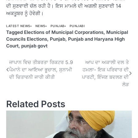
ਦੀ ਸੁਣਵਾਈ ਚੱਲ ਰਹੀ ਹੈ। ਇਸ ਮਾਮਲੇ ਦੀ ਅਗਲੀ ਸੁਣਵਾਈ 14
ਅਕਤੂਬਰ ਨੂੰ ਹੋਵੇਗੀ।
LATEST NEWS
NEWS
PUNJAB
PUNJABI
Tagged
Elections of Municipal Corporations
,
Municipal
Councils Elections
,
Punjab
,
Punjab and Haryana High
Court
,
punjab govt
Post
ਜਾਪਾਨ ਵਿਚ ਤੀਬਰਤਾ ਰਿਕਟਰ 5.9
ਆਪ ਦਾ ਅਕਾਲੀ ਦਲ ਤੇ
ਪੈਮਾਨੇ ਦਾ ਆਇਆ ਭੂਚਾਲ, ਸੁਨਾਮੀ
ਹਮਲਾ- ਇਕ ਪਰਿਵਾਰ ਦੀ
navigation
ਦੀ ਚਿਤਾਵਨੀ ਜਾਰੀ ਕੀਤੀ
ਪਾਰਟੀ, ਇੰਜਣ ਬਦਲਣ ਦੀ
ਲੋੜ
Related Posts