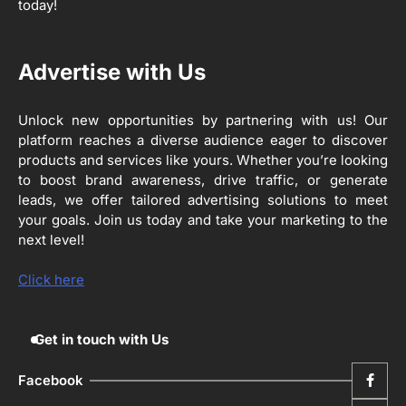
today!
ਦਿਵਸ’ ਆਯੋਜਿਤ
Editor
3
Advertise with Us
ਰਾਸ਼ਟਰੀ ਮਨੁੱਖੀ ਅਧਿਕਾਰ ਕਮਿਸ਼ਨ ਦੇ ਮੈਂਬਰ
ਪ੍ਰਿਯਾਂਕ ਕਾਨੂੰਨਗੋ ਵਲੋਂ ਬਰਨਾਲਾ ਵਿੱਚ ਵੱਖ-ਵੱਖ
ਸਕੀਮਾਂ ਦਾ ਜਾਇਜ਼ਾ
Unlock new opportunities by partnering with us! Our
Editor
platform reaches a diverse audience eager to discover
products and services like yours. Whether you’re looking
4
to boost brand awareness, drive traffic, or generate
ਹੁਸ਼ਿਆਰਪੁਰ ਜ਼ਿਲ੍ਹੇ ਵ‘ ਈ.ਐੱਫ. ਡਿਜੀਟਾਈਜ਼ੇਸ਼ਨ
ਦਾ ਕੰਮ 99.92 ਫੀਸਦੀ ਮੁਕੰਮਲ: ਜ਼ਿਲ੍ਹਾ ਚੋਣ
leads, we offer tailored advertising solutions to meet
ਅਫ਼ਸਰ
your goals. Join us today and take your marketing to the
Editor
next level!
ਮੋਦੀ ਜੀ ਪੁਲਿਸ ਦੇ ਦਮ ‘ਤੇ ਨੈਸ਼ਨਲ ਟਾਊਨਹਾਲ
5
ਅਗੇਂਸਟ ਈ-20 ਨੂੰ ਰੋਕਣ ਦੀ ਕੋਸ਼ਿਸ਼ ਕਰ ਰਹੇ
Click here
ਹਨ- ਕੇਜਰੀਵਾਲ
Editor
Get in touch with Us
Facebook