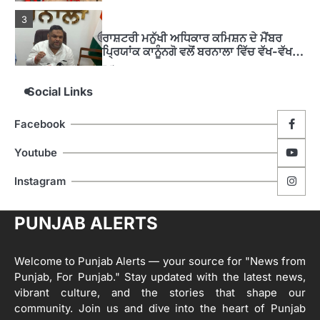
3
ਰਾਸ਼ਟਰੀ ਮਨੁੱਖੀ ਅਧਿਕਾਰ ਕਮਿਸ਼ਨ ਦੇ ਮੈਂਬਰ
ਪ੍ਰਿਯਾਂਕ ਕਾਨੂੰਨਗੋ ਵਲੋਂ ਬਰਨਾਲਾ ਵਿੱਚ ਵੱਖ-ਵੱਖ
ਸਕੀਮਾਂ ਦਾ ਜਾਇਜ਼ਾ
Editor
Social Links
4
ਹੁਸ਼ਿਆਰਪੁਰ ਜ਼ਿਲ੍ਹੇ ਵ‘ ਈ.ਐੱਫ. ਡਿਜੀਟਾਈਜ਼ੇਸ਼ਨ
Facebook
ਦਾ ਕੰਮ 99.92 ਫੀਸਦੀ ਮੁਕੰਮਲ: ਜ਼ਿਲ੍ਹਾ ਚੋਣ
ਅਫ਼ਸਰ
Editor
Youtube
ਮੋਦੀ ਜੀ ਪੁਲਿਸ ਦੇ ਦਮ ‘ਤੇ ਨੈਸ਼ਨਲ ਟਾਊਨਹਾਲ
5
Instagram
ਅਗੇਂਸਟ ਈ-20 ਨੂੰ ਰੋਕਣ ਦੀ ਕੋਸ਼ਿਸ਼ ਕਰ ਰਹੇ
ਹਨ- ਕੇਜਰੀਵਾਲ
Editor
PUNJAB ALERTS
ਸ੍ਰੀ ਗੁਰੂ ਰਵਿਦਾਸ ਜੀ ਦੇ ਜੀਵਨ ਤੇ ਆਧਾਰਿਤ
1
ਡਾਕੂਮੈਂਟਰੀ ਨੇ ਪਿੰਡਾਂ ਵਿੱਚ ਜਗਾਈ ਜਾਗਰੂਕਤਾ
Welcome to Punjab Alerts — your source for "News from
Editor
Punjab, For Punjab." Stay updated with the latest news,
2
vibrant culture, and the stories that shape our
ਖੇਤੀਬਾੜੀ ਵਿਭਾਗ ਵੱਲੋਂ ‘ਮਿਸ਼ਨ ਫਾਰ ਕਾਟਨ
community. Join us and dive into the heart of Punjab
ਪ੍ਰੋਡਕਟੀਵਿਟੀ’ ਅਧੀਨ ਪਿੰਡ ਬਧਾਈ ਵਿਖੇ ‘ਖੇਤ