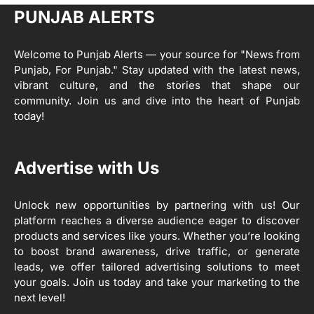
ਹਨ- ਕੇਜਰੀਵਾਲ
Editor
PUNJAB ALERTS
ਸ੍ਰੀ ਗੁਰੂ ਰਵਿਦਾਸ ਜੀ ਦੇ ਜੀਵਨ ਤੇ ਆਧਾਰਿਤ
1
ਡਾਕੂਮੈਂਟਰੀ ਨੇ ਪਿੰਡਾਂ ਵਿੱਚ ਜਗਾਈ ਜਾਗਰੂਕਤਾ
Welcome to Punjab Alerts — your source for "News from
Editor
Punjab, For Punjab." Stay updated with the latest news,
2
vibrant culture, and the stories that shape our
ਖੇਤੀਬਾੜੀ ਵਿਭਾਗ ਵੱਲੋਂ ‘ਮਿਸ਼ਨ ਫਾਰ ਕਾਟਨ
community. Join us and dive into the heart of Punjab
ਪ੍ਰੋਡਕਟੀਵਿਟੀ’ ਅਧੀਨ ਪਿੰਡ ਬਧਾਈ ਵਿਖੇ ‘ਖੇਤ
today!
ਦਿਵਸ’ ਆਯੋਜਿਤ
Editor
3
Advertise with Us
ਰਾਸ਼ਟਰੀ ਮਨੁੱਖੀ ਅਧਿਕਾਰ ਕਮਿਸ਼ਨ ਦੇ ਮੈਂਬਰ
ਪ੍ਰਿਯਾਂਕ ਕਾਨੂੰਨਗੋ ਵਲੋਂ ਬਰਨਾਲਾ ਵਿੱਚ ਵੱਖ-ਵੱਖ
ਸਕੀਮਾਂ ਦਾ ਜਾਇਜ਼ਾ
Unlock new opportunities by partnering with us! Our
Editor
platform reaches a diverse audience eager to discover
products and services like yours. Whether you’re looking
4
to boost brand awareness, drive traffic, or generate
ਹੁਸ਼ਿਆਰਪੁਰ ਜ਼ਿਲ੍ਹੇ ਵ‘ ਈ.ਐੱਫ. ਡਿਜੀਟਾਈਜ਼ੇਸ਼ਨ
ਦਾ ਕੰਮ 99.92 ਫੀਸਦੀ ਮੁਕੰਮਲ: ਜ਼ਿਲ੍ਹਾ ਚੋਣ
leads, we offer tailored advertising solutions to meet
ਅਫ਼ਸਰ
your goals. Join us today and take your marketing to the
Editor
next level!