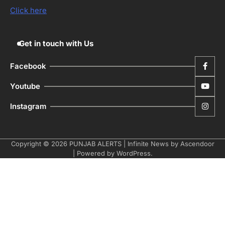
ਮੋਦੀ ਜੀ ਪੁਲਿਸ ਦੇ ਦਮ ‘ਤੇ ਨੈਸ਼ਨਲ ਟਾਊਨਹਾਲ
5
ਅਗੇਂਸਟ ਈ-20 ਨੂੰ ਰੋਕਣ ਦੀ ਕੋਸ਼ਿਸ਼ ਕਰ ਰਹੇ
Click here
ਹਨ- ਕੇਜਰੀਵਾਲ
Editor
Get in touch with Us
Facebook
Youtube
Instagram
Copyright © 2026
PUNJAB ALERTS
| Infinite News by
Ascendoor
| Powered by
WordPress
.