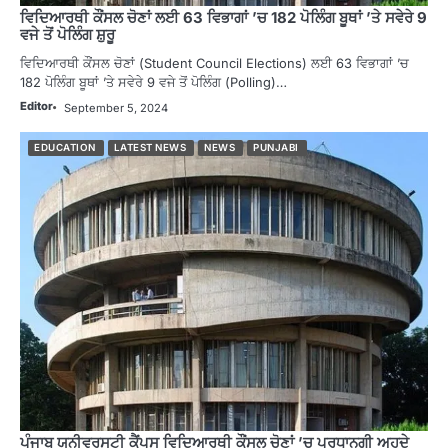
ਵਿਦਿਆਰਥੀ ਕੌਂਸਲ ਚੋਣਾਂ ਲਈ 63 ਵਿਭਾਗਾਂ ’ਚ 182 ਪੋਲਿੰਗ ਬੂਥਾਂ ’ਤੇ ਸਵੇਰੇ 9
ਵਜੇ ਤੋਂ ਪੋਲਿੰਗ ਸ਼ੁਰੂ
ਵਿਦਿਆਰਥੀ ਕੌਂਸਲ ਚੋਣਾਂ (Student Council Elections) ਲਈ 63 ਵਿਭਾਗਾਂ ’ਚ
182 ਪੋਲਿੰਗ ਬੂਥਾਂ ’ਤੇ ਸਵੇਰੇ 9 ਵਜੇ ਤੋਂ ਪੋਲਿੰਗ (Polling)…
Editor
September 5, 2024
EDUCATION
LATEST NEWS
NEWS
PUNJABI
ਪੰਜਾਬ ਯੂਨੀਵਰਸਟੀ ਕੈਂਪਸ ਵਿਦਿਆਰਥੀ ਕੌਂਸਲ ਚੋਣਾਂ ’ਚ ਪ੍ਰਧਾਨਗੀ ਅਹੁਦੇ