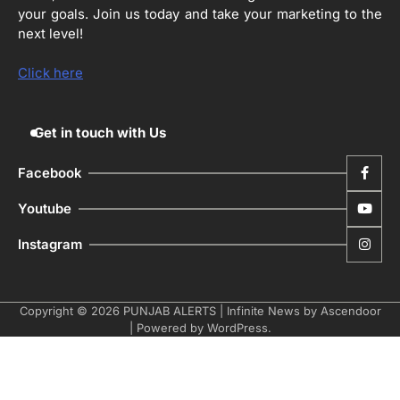
ਅਫ਼ਸਰ
your goals. Join us today and take your marketing to the
Editor
next level!
ਮੋਦੀ ਜੀ ਪੁਲਿਸ ਦੇ ਦਮ ‘ਤੇ ਨੈਸ਼ਨਲ ਟਾਊਨਹਾਲ
5
ਅਗੇਂਸਟ ਈ-20 ਨੂੰ ਰੋਕਣ ਦੀ ਕੋਸ਼ਿਸ਼ ਕਰ ਰਹੇ
Click here
ਹਨ- ਕੇਜਰੀਵਾਲ
Editor
Get in touch with Us
Facebook
Youtube
Instagram
Copyright © 2026
PUNJAB ALERTS
| Infinite News by
Ascendoor
| Powered by
WordPress
.