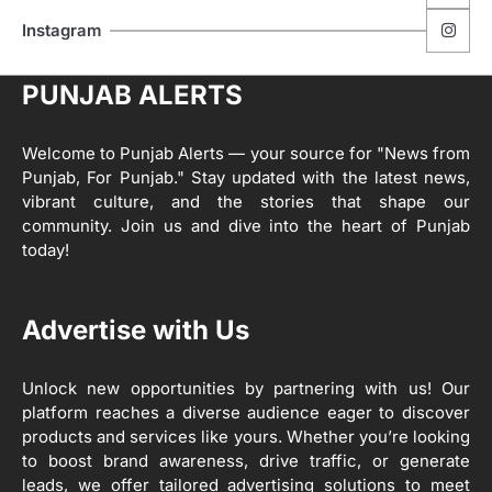
ਮੋਦੀ ਜੀ ਪੁਲਿਸ ਦੇ ਦਮ ‘ਤੇ ਨੈਸ਼ਨਲ ਟਾਊਨਹਾਲ
5
Instagram
ਅਗੇਂਸਟ ਈ-20 ਨੂੰ ਰੋਕਣ ਦੀ ਕੋਸ਼ਿਸ਼ ਕਰ ਰਹੇ
ਹਨ- ਕੇਜਰੀਵਾਲ
Editor
PUNJAB ALERTS
ਸ੍ਰੀ ਗੁਰੂ ਰਵਿਦਾਸ ਜੀ ਦੇ ਜੀਵਨ ਤੇ ਆਧਾਰਿਤ
1
ਡਾਕੂਮੈਂਟਰੀ ਨੇ ਪਿੰਡਾਂ ਵਿੱਚ ਜਗਾਈ ਜਾਗਰੂਕਤਾ
Welcome to Punjab Alerts — your source for "News from
Editor
Punjab, For Punjab." Stay updated with the latest news,
2
vibrant culture, and the stories that shape our
ਖੇਤੀਬਾੜੀ ਵਿਭਾਗ ਵੱਲੋਂ ‘ਮਿਸ਼ਨ ਫਾਰ ਕਾਟਨ
community. Join us and dive into the heart of Punjab
ਪ੍ਰੋਡਕਟੀਵਿਟੀ’ ਅਧੀਨ ਪਿੰਡ ਬਧਾਈ ਵਿਖੇ ‘ਖੇਤ
today!
ਦਿਵਸ’ ਆਯੋਜਿਤ
Editor
3
Advertise with Us
ਰਾਸ਼ਟਰੀ ਮਨੁੱਖੀ ਅਧਿਕਾਰ ਕਮਿਸ਼ਨ ਦੇ ਮੈਂਬਰ
ਪ੍ਰਿਯਾਂਕ ਕਾਨੂੰਨਗੋ ਵਲੋਂ ਬਰਨਾਲਾ ਵਿੱਚ ਵੱਖ-ਵੱਖ
ਸਕੀਮਾਂ ਦਾ ਜਾਇਜ਼ਾ
Unlock new opportunities by partnering with us! Our
Editor
platform reaches a diverse audience eager to discover
products and services like yours. Whether you’re looking
4
to boost brand awareness, drive traffic, or generate
ਹੁਸ਼ਿਆਰਪੁਰ ਜ਼ਿਲ੍ਹੇ ਵ‘ ਈ.ਐੱਫ. ਡਿਜੀਟਾਈਜ਼ੇਸ਼ਨ
ਦਾ ਕੰਮ 99.92 ਫੀਸਦੀ ਮੁਕੰਮਲ: ਜ਼ਿਲ੍ਹਾ ਚੋਣ
leads, we offer tailored advertising solutions to meet