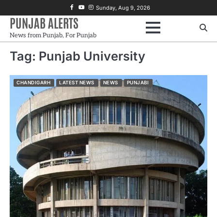
Skip
Facebook
Youtube
Instagram
Sunday, Aug 9, 2026
to
PUNJAB ALERTS
content
News from Punjab, For Punjab
Tag:
Punjab University
CHANDIGARH
LATEST NEWS
NEWS
PUNJABI