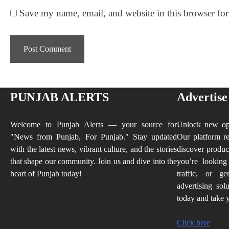
Save my name, email, and website in this browser for
PUNJAB ALERTS
Advertise
Welcome to Punjab Alerts — your source for
Unlock new opp
"News from Punjab, For Punjab." Stay updated
Our platform re
with the latest news, vibrant culture, and the stories
discover produc
that shape our community. Join us and dive into the
you’re looking
heart of Punjab today!
traffic, or ge
advertising sol
today and take y
Click here