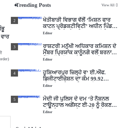
Trending Posts
View All
ਜਗਾਈ ਜਾਗਰੂਕਤਾ
Editor
ਖੇਤੀਬਾੜੀ ਵਿਭਾਗ ਵੱਲੋਂ ‘ਮਿਸ਼ਨ ਫਾਰ
2
ਕਾਟਨ ਪ੍ਰੋਡਕਟੀਵਿਟੀ’ ਅਧੀਨ ਪਿੰਡ
ੰਭੂ
ਬਧਾਈ ਵਿਖੇ ‘ਖੇਤ ਦਿਵਸ’ ਆਯੋਜਿਤ
Editor
ਕ ਵਾਰ
ਰਾਸ਼ਟਰੀ ਮਨੁੱਖੀ ਅਧਿਕਾਰ ਕਮਿਸ਼ਨ ਦੇ
3
ਮੈਂਬਰ ਪ੍ਰਿਯਾਂਕ ਕਾਨੂੰਨਗੋ ਵਲੋਂ ਬਰਨਾਲਾ
ਰੀ
ਵਿੱਚ ਵੱਖ-ਵੱਖ ਸਕੀਮਾਂ ਦਾ ਜਾਇਜ਼ਾ
order)
Editor
ਹੁਸ਼ਿਆਰਪੁਰ ਜ਼ਿਲ੍ਹੇ ਵ‘ ਈ.ਐੱਫ.
4
ਡਿਜੀਟਾਈਜ਼ੇਸ਼ਨ ਦਾ ਕੰਮ 99.92
ਫੀਸਦੀ ਮੁਕੰਮਲ: ਜ਼ਿਲ੍ਹਾ ਚੋਣ ਅਫ਼ਸਰ
Editor
ਮੋਦੀ ਜੀ ਪੁਲਿਸ ਦੇ ਦਮ ‘ਤੇ ਨੈਸ਼ਨਲ
5
ਟਾਊਨਹਾਲ ਅਗੇਂਸਟ ਈ-20 ਨੂੰ ਰੋਕਣ
ਦੀ ਕੋਸ਼ਿਸ਼ ਕਰ ਰਹੇ ਹਨ- ਕੇਜਰੀਵਾਲ
Editor
ਸ੍ਰੀ ਗੁਰੂ ਰਵਿਦਾਸ ਜੀ ਦੇ ਜੀਵਨ ਤੇ
1